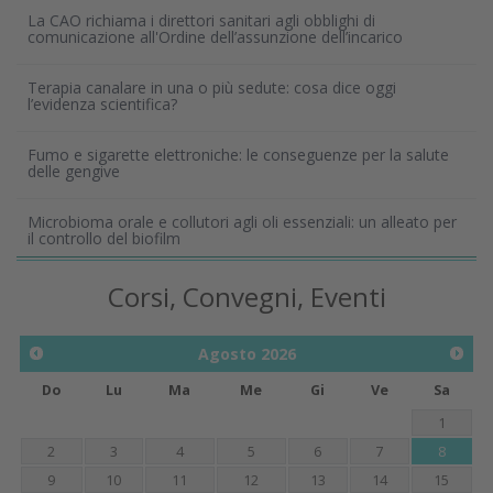
La CAO richiama i direttori sanitari agli obblighi di
comunicazione all'Ordine dell’assunzione dell’incarico
Terapia canalare in una o più sedute: cosa dice oggi
l’evidenza scientifica?
Fumo e sigarette elettroniche: le conseguenze per la salute
delle gengive
Microbioma orale e collutori agli oli essenziali: un alleato per
il controllo del biofilm
Corsi, Convegni, Eventi
Agosto
2026
Do
Lu
Ma
Me
Gi
Ve
Sa
1
2
3
4
5
6
7
8
9
10
11
12
13
14
15