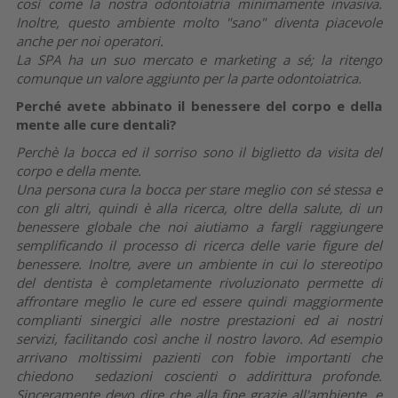
così come la nostra odontoiatria minimamente invasiva.
Inoltre, questo ambiente molto "sano" diventa piacevole
anche per noi operatori.
La SPA ha un suo mercato e marketing a sé; la ritengo
comunque un valore aggiunto per la parte odontoiatrica.
Perché avete abbinato il benessere del corpo e della
mente alle cure dentali?
Perchè la bocca ed il sorriso sono il biglietto da visita del
corpo e della mente.
Una persona cura la bocca per stare meglio con sé stessa e
con gli altri, quindi è alla ricerca, oltre della salute, di un
benessere globale che noi aiutiamo a fargli raggiungere
semplificando il processo di ricerca delle varie figure del
benessere. Inoltre, avere un ambiente in cui lo stereotipo
del dentista è completamente rivoluzionato permette di
affrontare meglio le cure ed essere quindi maggiormente
complianti sinergici alle nostre prestazioni ed ai nostri
servizi, facilitando così anche il nostro lavoro. Ad esempio
arrivano moltissimi pazienti con fobie importanti che
chiedono sedazioni coscienti o addirittura profonde.
Sinceramente devo dire che alla fine grazie all'ambiente, e