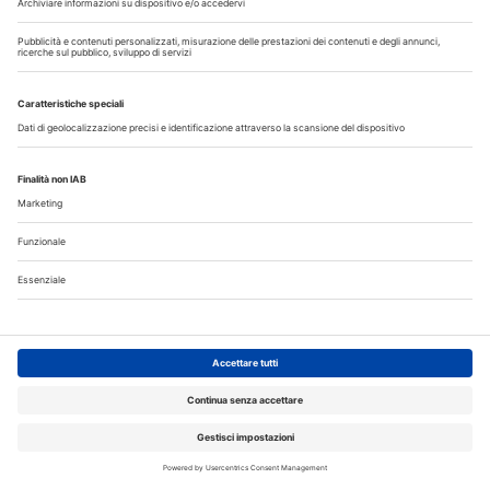
Focus sulle novità del Decreto Sicurezza. ANTLO ricorda le
regole e le responsabilità per titolare di laboratorio e
studente. Un ripasso che può essere utile
Approfondisci
AZIENDE
29 Luglio 2026
L’ imaging 3D nella pratica clinica
L’esperienza del prof. Marco Martignoni con le soluzioni di
imaging Dürr Dental: semplifica la selezione del protocollo e
l’esecuzione dell’esame, riducendo la complessità...
Approfondisci
APPROFONDIMENTI
28 Luglio 2026