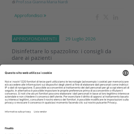
di
Prof.ssa Gianna Maria Nardi
Approfondisci
APPROFONDIMENTI
29 Luglio 2026
Disinfettare lo spazzolino: i consigli da
dare ai pazienti
Uno studio clinico pilota ha confrontato tre diverse soluzioni
di uso comune per valutare la loro capacità di ridurre la
contaminazione batterica delle setole dopo l'utilizzo
quotidiano dello...
Approfondisci
NORMATIVE
29 Luglio 2026
Stage nei laboratori odontotecnici