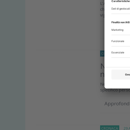
L’AGCM, commen
chiede una net
vigilanza e la 
Approfond
O33
NORMATIV
Nomina d
nessun o
Nessun obbligo
specifico pers
Approfond
CRONACA
29 Ap