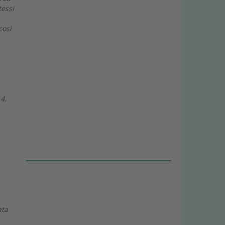
tessi
così
4.
ata