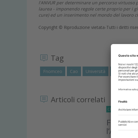
l'ANVUR per determinare un percorso virtuoso priv
laurea - imponendo regole certe proprio per i gi
cure) ed un inserimento nel mondo del lavoro ch
Copyright © Riproduzione vietata-Tutti i diritti rise
Tag
Fnomceo
Cao
Università
Medicina
Articoli correlati
CRONACA
01 Lu
FNOMCeO
l’Antitru