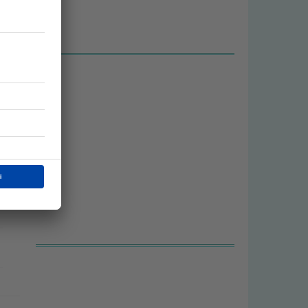
,
e
o