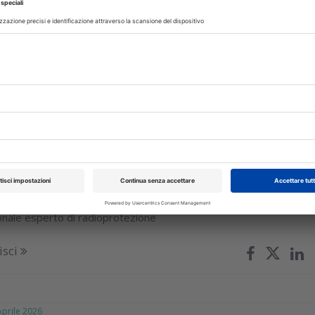
tando il DDL sulle professioni sanitari, riferendosi agli Ordini
ta distinzione tra le funzioni pubblicistiche di regolazione 
rappresentanza degli...
isci
E
04 Giugno 2026
ell’esperto in radioprotezione:
bbligo per il collaboratore
 di nomina da parte del collaboratore odontoiatra di un propri
onale esperto di radioprotezione
isci
rile 2026