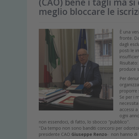
(CAO) bene i tagli ma si
meglio bloccare le iscri
È una ver
fronte. Da
dagli escl
posti le 
insufficie
Risultato
produce s
Per denun
organizza
proporre 
Se per i 
necessita 
accessi a
ogni anno
non essendoci, di fatto, lo sbocco "pubblico".
"Da tempo non sono banditi concorsi per odontoiatri
presidente CAO
Giuseppe Renzo
- non hanno di f