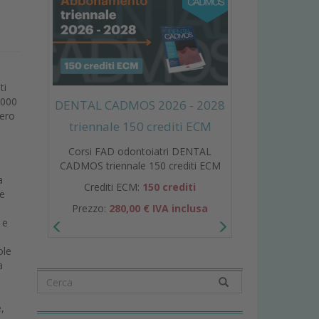
ti
1000
DENTAL CADMOS 2026 - 2028
mero
triennale 150 crediti ECM
Corsi FAD odontoiatri DENTAL
CADMOS triennale 150 crediti ECM
a
Crediti ECM:
150 crediti
 e
Prezzo:
280,00 € IVA inclusa
 e
ole
a
,