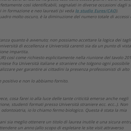
ettamente così identificabili, segnalati in diverse occasioni dagli s
 in formazione e neo laureati (si veda
lo studio Eures/CAO
).
uadro molto oscuro, è la diminuzione del numero totale di accessi 
anza quanto è avvenuto; non possiamo accettare la logica dei tagli
iversità di eccellenza e Università carenti sia da un punto di vista
ione impartita.
UR) così come richiesto esplicitamente nella riunione del tavolo 201
intese fra Università italiane e straniere che tolgono ogni possibile
izzare per garantire ai cittadini la presenza professionisti di alto
 positivo e non lo abbiamo fornito.
ce, cosa farei io alla luce delle tante criticità emerse anche negli
one, studenti formati presso Università straniere ecc. ecc..). Non
odontoiatria, io lo chiamo fermo biologico. Questa è stata la mia
ani sia meglio ottenere un titolo di laurea inutile e una sicura entr
endere un anno (allo scopo di espletare le site visit attraverso