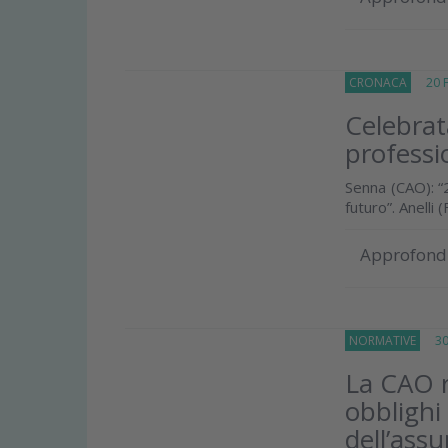
CRONACA
20 Fe
Celebrat
professi
Senna (CAO): “2
futuro”. Anelli
Approfond
NORMATIVE
30 L
La CAO ri
obblighi
dell’assu