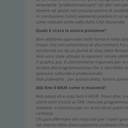
veramente "professionalizzanti" ed altri non perf
docenti ed anche nel comune sentire di studenti
In conclusione l'unico elemento positivo in un q
come indicato tante volte dalla CAO Nazionale.
Quale è stata la vostra posizione?
Non abbiamo approvato nella forma e nella sost
lineari che non consentono di discriminare fra un
strutturale sia da un punto di vista della formaz
Non sono state attivate le ispezioni mirate (ANV
Il quadro, poi, è ulteriormente inquinato per le 
serietà alla programmazione che si dovrebbe real
spessore culturale e professionale.
Non potevamo , per quanto detto, fornire parere
Alla fine il MIUR come si muoverà?
Non posso dire cosa farà il MIUR. Posso dire, inve
ultimi anni (ricorsi ai TAR, mancata programmazi
metterei a concorso per un anno alcun posto in 
richiesta.
Chi può affermare del resto che per i nostri giov
nel mondo della disoccupazione piuttosto che att