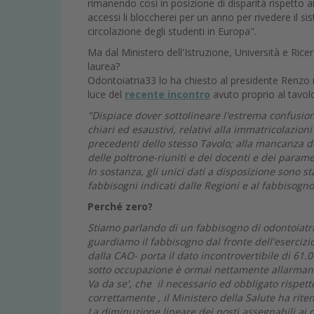
rimanendo così in posizione di disparità rispetto ai
accessi li bloccherei per un anno per rivedere il si
circolazione degli studenti in Europa".
Ma dal Ministero dell'Istruzione, Università e Rice
laurea?
Odontoiatria33 lo ha chiesto al presidente Renzo
luce del
recente incontro
avuto proprio al tavol
"Dispiace dover sottolineare l'estrema confusion
chiari ed esaustivi, relativi alla immatricolazion
precedenti dello stesso Tavolo; alla mancanza d
delle poltrone-riuniti e dei docenti e dei paramet
In sostanza, gli unici dati a disposizione sono sta
fabbisogni indicati dalle Regioni e al fabbisogn
Perché zero?
Stiamo parlando di un fabbisogno di odontoiatria
guardiamo il fabbisogno dal fronte dell'esercizi
dalla CAO- porta il dato incontrovertibile di 61.0
sotto occupazione è ormai nettamente allarmante 
Va da se', che il necessario ed obbligato rispett
correttamente , il Ministero della Salute ha rit
La diminuzione lineare dei posti assegnabili ai di