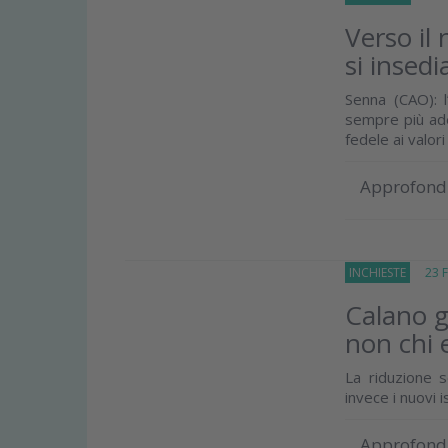
Verso il
si insed
Senna (CAO): 
sempre più ade
fedele ai valori 
Approfond
INCHIESTE
23 Fe
Calano gl
non chi 
La riduzione 
invece i nuovi is
Approfond