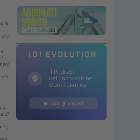
i di
 alla
ati
ni
umero
Il Podcast
e dei
dell'Innovazione
Odontoiatrica
Tutti gli episodi
ata
 e di
o e ,
urea