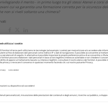
ilegiando il merito - in primo luogo tra gli stessi Atenei e corsi d
ovani cui va garantita una formazione corretta per la sicurezza del
e non si riveli soltanto una chimera?
rvati
Odontoaitria
Dentisit
Numero Chiuso
Test
glio 2026
 e CAO: riaffiorano tensioni con
st