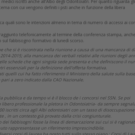
 medici iscritti anche all'Albo degli Odontoiatri. Per quanto riguarda gli
stema con cui vengono definiti i psti anche in funzione della libera
rca quali sono le intenzioni almeno in tema di numero di accessi ai cors
 raggiunto telefonicamente al termine della conferenza stampa, anche
o sul fabbisogno formativo di lunedì scorso.
e che si è riscontrata nella riunione a causa di una mancanza di d
i 2014-2015; alla mancanza dei verbali relativi alle riunioni degli an
elle schede che ogni singola sede presenta e che definiscono il n
ri essenziali per la definizione dell'offerta formativa.
ti quelli cui ha fatto riferimento il Ministero della salute sulla bas
o pari a zero indicato dalla CAO Nazionale.
 pubblica e da tempo vi è il blocco de i concorsi nel SSN. Se poi
o libero professionale la pletora in Odontoiatria- da sempre segnal
00 iscritti circa agli Albi odontoiatri con un tasso di disoccupazione
, in un contesto già provato dalla crisi congiunturale.
o dei fabbisogni fosse la linea di demarcazione sui cui si è ragionat
enuto rappresentasse un riferimento imprescindibile.
versi corsi di laurea ha posto tutti sullo stesso piano : Corsi di La