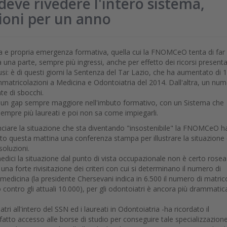
 deve rivedere l'intero sistema,
zioni per un anno
a e propria emergenza formativa, quella cui la FNOMCeO tenta di far
 una parte, sempre più ingressi, anche per effetto dei ricorsi presenta
usi: è di questi giorni la Sentenza del Tar Lazio, che ha aumentato di 
immatricolazioni a Medicina e Odontoiatria del 2014. Dall'altra, un nu
nte di sbocchi.
: un gap sempre maggiore nell'imbuto formativo, con un Sistema che
empre più laureati e poi non sa come impiegarli.
ciare la situazione che sta diventando "insostenibile" la FNOMCeO h
to questa mattina una conferenza stampa per illustrare la situazione
soluzioni.
medici la situazione dal punto di vista occupazionale non è certo rosea
una forte rivisitazione dei criteri con cui si determinano il numero di
 medicina (la presidente Chersevani indica in 6.500 il numero di matric
 contro gli attuali 10.000), per gli odontoiatri è ancora più drammatic
 all'intero del SSN ed i laureati in Odontoiatria -ha ricordato il
atto accesso alle borse di studio per conseguire tale specializzazione