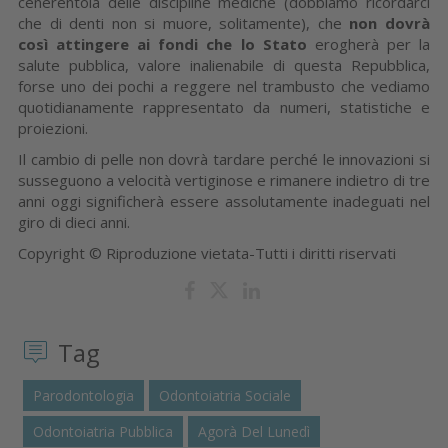
cenerentola delle discipline mediche (dobbiamo ricordarci
che di denti non si muore, solitamente), che
non dovrà
così attingere ai fondi che lo Stato
erogherà per la
salute pubblica, valore inalienabile di questa Repubblica,
forse uno dei pochi a reggere nel trambusto che vediamo
quotidianamente rappresentato da numeri, statistiche e
proiezioni.
Il cambio di pelle non dovrà tardare perché le innovazioni si
susseguono a velocità vertiginose e rimanere indietro di tre
anni oggi significherà essere assolutamente inadeguati nel
giro di dieci anni.
Copyright © Riproduzione vietata-Tutti i diritti riservati
Tag
Parodontologia
Odontoiatria Sociale
Odontoiatria Pubblica
Agorà Del Lunedì