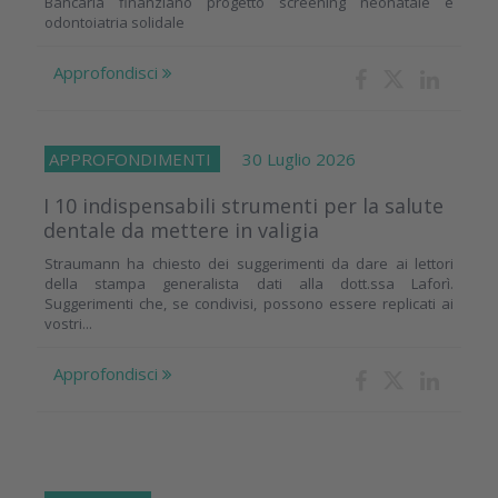
Bancaria finanziano progetto screening neonatale e
odontoiatria solidale
Approfondisci
APPROFONDIMENTI
30 Luglio 2026
I 10 indispensabili strumenti per la salute
dentale da mettere in valigia
Straumann ha chiesto dei suggerimenti da dare ai lettori
della stampa generalista dati alla dott.ssa Laforì.
Suggerimenti che, se condivisi, possono essere replicati ai
vostri...
Approfondisci