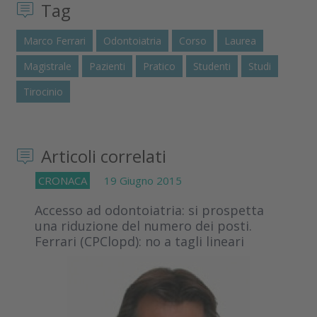
Tag
Marco Ferrari
Odontoiatria
Corso
Laurea
Magistrale
Pazienti
Pratico
Studenti
Studi
Tirocinio
Articoli correlati
CRONACA
19 Giugno 2015
Accesso ad odontoiatria: si prospetta
una riduzione del numero dei posti.
Ferrari (CPClopd): no a tagli lineari