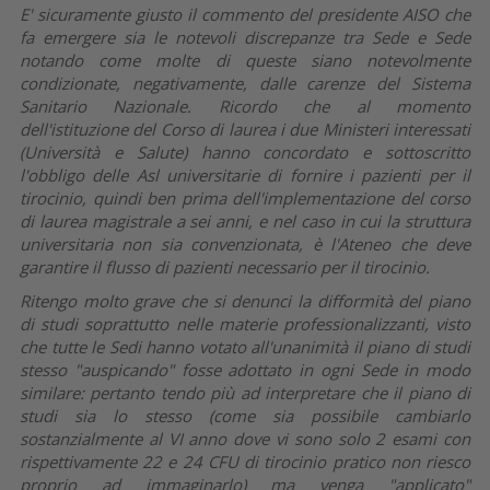
E' sicuramente giusto il commento del presidente AISO che
fa emergere sia le notevoli discrepanze tra Sede e Sede
notando come molte di queste siano notevolmente
condizionate, negativamente, dalle carenze del Sistema
Sanitario Nazionale. Ricordo che al momento
dell'istituzione del Corso di laurea i due Ministeri interessati
(Università e Salute) hanno concordato e sottoscritto
l'obbligo delle Asl universitarie di fornire i pazienti per il
tirocinio, quindi ben prima dell'implementazione del corso
di laurea magistrale a sei anni, e nel caso in cui la struttura
universitaria non sia convenzionata, è l'Ateneo che deve
garantire il flusso di pazienti necessario per il tirocinio.
Ritengo molto grave che si denunci la difformità del piano
di studi soprattutto nelle materie professionalizzanti, visto
che tutte le Sedi hanno votato all'unanimità il piano di studi
stesso "auspicando" fosse adottato in ogni Sede in modo
similare: pertanto tendo più ad interpretare che il piano di
studi sia lo stesso (come sia possibile cambiarlo
sostanzialmente al VI anno dove vi sono solo 2 esami con
rispettivamente 22 e 24 CFU di tirocinio pratico non riesco
proprio ad immaginarlo) ma venga "applicato"