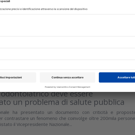
to ai presidenti CAO il nuovo
tore odontoiatrico
ni descritte e codificate in un sistema univoco, digitale 
pensato per professionisti, istituzioni, assicurazioni e Servizi
isci
uglio 2026
odontoiatrico deve essere
ato un problema di salute pubblica
nale ha presentato un documento con criticità e propost
er contrastare un fenomeno che coinvolge oltre 200mila persone
stato il Vicepresidente Nazionale...