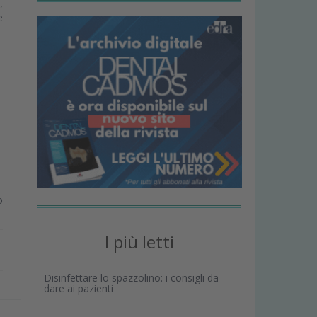
,
e
o
I più letti
Disinfettare lo spazzolino: i consigli da
dare ai pazienti