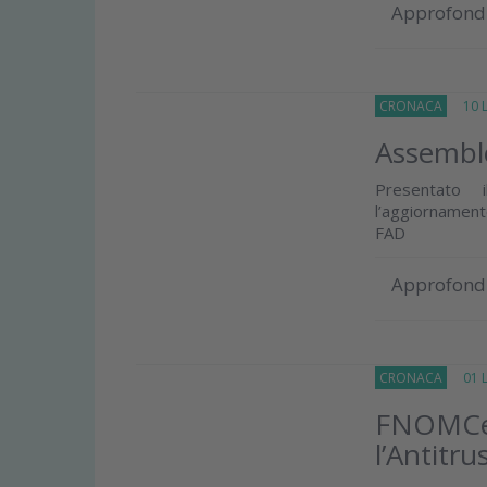
Approfond
CRONACA
10 Lu
Assembl
Presentato i
l’aggiornament
FAD
Approfond
CRONACA
01 Lu
FNOMCeO
l’Antitru