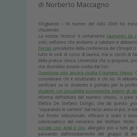
di Norberto Maccagno
Sfogliando i 18 numeri del GdO 2009 ho estrap
chiudendo.
La notizia “storica” è certamente
l’aumento da ci
solo; nell’anno che andiamo a salutare vi abbiam
Ferrari
, presidente della conferenza dei Clmopd c
tutte le sedi di corso di laurea, ma si cerchi di f
della pratica clinica. Università che si propone, p
che dovrebbe essere svolta dal Ssn.
Questione non ancora risolta il numero chiuso
. 
considerare chi è strutturato e chi no. Vi abbi
verificare se lo studente è portato per la profe
studenti con possibilità economiche evitino gli sb
riforma dell’istituto del numero chiuso, ci pare 
Elettra De Stefano Dorigo, che da questo
gio
“separando le carriere” dal terzo anno in poi, in ba
Sul fronte istituzionale, efficace è stato il la
odontoiatrico del ministero del Welfare. Molte 
sociale con Andi e Oci
, allargato poi a tutti gli
passando dall’insediamento del gruppo di la