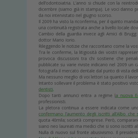
dell’odontoiatria. L’anno si chiude con la reintro
dicembre (siamo già in stampa). Le voci danno pr
da noi intervistato nel giugno scorso.
Il 2009 ha visto la riconferma, per il quinto mand
una continuità registrata anche a livello locale do
Cambio della guardia invece agli Amici di Brugg: d
dottor Mario Iorio.
Rileggendo le notizie che raccontano come la vos
Tra le conferme, la litigiosità dei vostri rappres
provoca discussioni tra chi sostiene che penal
pubblicate su varie riviste indicano nel 2009 un ca
fotografa il mercato dentale dal punto di vista de
Ma nessuno meglio di voi lettori sa quanto il lavo
Intanto sollevare il problema è stato positivo vis
dentisti
.
Dopo tanti annunci entra a regime
la nuova 
professionisti.
La pletora continua a essere indicata come uno
confermano l’aumento degli iscritti all’Albo che
quota 40mila; società comprese. Però, comparando
siano neo laureati ma medici che si sono iscritti al
Nulla di nuovo sul fronte abusivismo. Il president