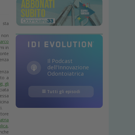
i sta
 non
arco
mi in
ronte
tenza
Il Podcast
dell'Innovazione
senza
Odontoiatrica
tto a
i gli
ciata
Tutti gli episodi
ressa
icina
i.
ttore
atria
lica
,
nche