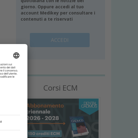
quotidiana con le notizie del
giorno. Oppure accedi al tuo
account Medikey per consultare i
contenuti a te riservati
ACCEDI
i
Corsi ECM
a