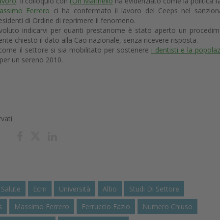
lavoro
. Il colloquio con
l’On Marinello
ha evidenziato come la politica fa
assimo Ferrero
ci ha confermato il lavoro del Ceeps nel sanzion
sidenti di Ordine di reprimere il fenomeno.
voluto indicarvi per quanti prestanome è stato aperto un procedi
te chiesto il dato alla Cao nazionale, senza ricevere risposta.
come il settore si sia mobilitato per sostenere
i dentisti e la popola
i per un sereno 2010.
rvati
 Salute
Ecm
Università
Albo
Studi Di Settore
s
Massimo Ferrero
Ferruccio Fazio
Numero Chiuso