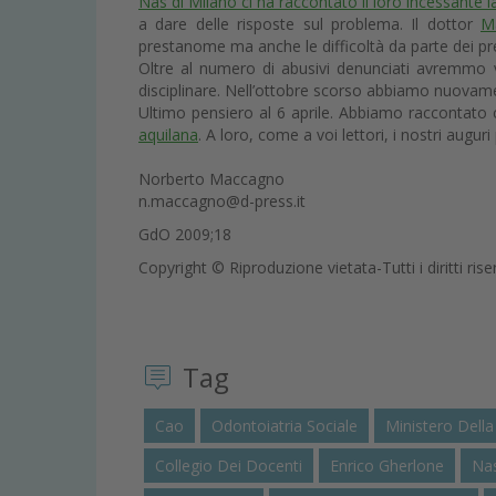
Nas di Milano ci ha raccontato il loro incessante 
a dare delle risposte sul problema. Il dottor
M
prestanome ma anche le difficoltà da parte dei pre
Oltre al numero di abusivi denunciati avremmo 
disciplinare. Nell’ottobre scorso abbiamo nuovamen
Ultimo pensiero al 6 aprile. Abbiamo raccontato 
aquilana
. A loro, come a voi lettori, i nostri augur
Norberto Maccagno
n.maccagno@d-press.it
GdO 2009;18
Copyright © Riproduzione vietata-Tutti i diritti rise
Tag
Cao
Odontoiatria Sociale
Ministero Della
Collegio Dei Docenti
Enrico Gherlone
Na