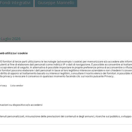
Fondi Integrativi
Giuseppe Marinello
uglio 2026
chiama i direttori sanitari agli
 di comunicazione all'Ordine
nzione dell’incarico
della Commissione Albo Odontoiatri Andrea Senna interviene su
cordare ai professionisti un adempimento spesso trascurato m
normativa e...
isci
TI
27 Luglio 2026