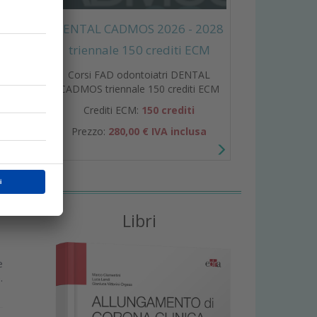
DENTAL CADMOS 2026 - 2028
triennale 150 crediti ECM
e
Corsi FAD odontoiatri DENTAL
o
CADMOS triennale 150 crediti ECM
Crediti ECM:
150 crediti
Prezzo:
280,00 € IVA inclusa
Libri
e
.