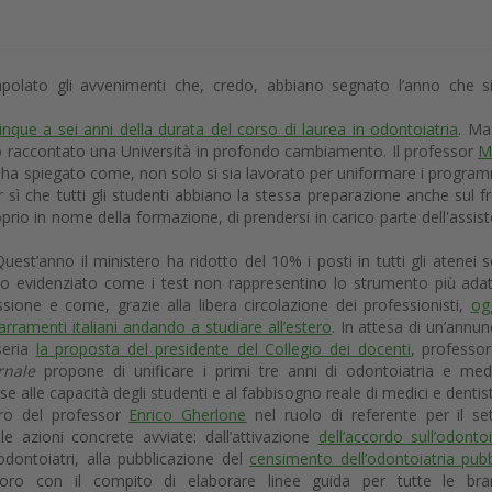
olato gli avvenimenti che, credo, abbiano segnato l’anno che s
nque a sei anni della durata del corso di laurea in odontoiatria
. Ma
o raccontato una Università in profondo cambiamento. Il professor
M
i ha spiegato come, non solo si sia lavorato per uniformare i program
ar sì che tutti gli studenti abbiano la stessa preparazione anche sul f
roprio in nome della formazione, di prendersi in carico parte dell'assis
Quest’anno il ministero ha ridotto del 10% i posti in tutti gli atenei 
amo evidenziato come i test non rappresentino lo strumento più ada
ssione e come, grazie alla libera circolazione dei professionisti,
ogg
arramenti italiani andando a studiare all’estero
. In attesa di un’annun
seria
la proposta del presidente del Collegio dei docenti
, professo
rnale
propone di unificare i primi tre anni di odontoiatria e med
se alle capacità degli studenti e al fabbisogno reale di medici e dentist
voro del professor
Enrico Gherlone
nel ruolo di referente per il se
le azioni concrete avviate: dall’attivazione
dell’accordo sull’odontoi
 odontoiatri, alla pubblicazione del
censimento dell’odontoiatria pubb
voro con il compito di elaborare linee guida per tutte le bra