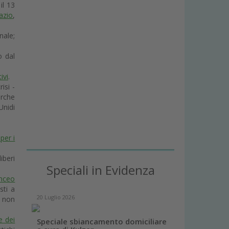
il 13
azio
,
nale;
o dal
ivi
.
isi -
erche
Unidi
per i
iberi
Speciali in Evidenza
omceo
sti a
20 Luglio 2026
i non
e dei
Speciale sbiancamento domiciliare