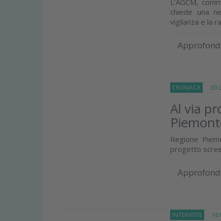
L’AGCM, commen
chiede una net
vigilanza e la 
Approfond
CRONACA
30 Lu
Al via pr
Piemont
Regione Piemo
progetto scree
Approfond
INTERVISTE
16 D