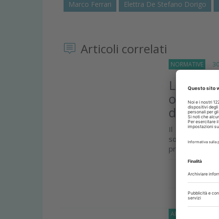
Marco Ferrari
Elettra De Stefano Dorigo
Articoli correlati
NORMATIVE
30 L
La CAO ri
obblighi
dell’assu
Il presidente 
social per ri
previsto dalla 
Approfond
APPROFONDIMEN