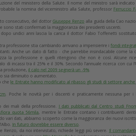
duzione del ministero della Salute. Il nome del ministro sarà indicato 
obabile la nomina del viceministro alla Salute, professor
Ferruccio F
ato consecutivo, del dottor
Giuseppe Renzo
alla guida della Cao nazio
ve sono stati confermati la maggioranza dei presidenti uscenti.
opo undici anni lascia la carica il dottor Fabio Toffenetti sostituit
tra professione stia cambiando arrivano a impensierire i
fondi integrat
entanti. Anche un dato di fatto - che parrebbe insindacabile come la cr
izza la professione e quelli ritengono che non è così. Alcune ric
lo di incassi tra il 25% e il 30%. Secondo l’annuale ricerca con cui l’
lla produzione,
il calo nel 2009 segnerà un -9%
.
ro sia diminuito o aumentato.
to che
le Entrate hanno modificato al ribasso gli studi di settore anche 
Ecm
. Poche le novità per i discenti e praticamente nessuna per i l
 dei mali della professione.
I dati pubblicati dal Centro studi Fn
 sfiora quota 56mila
, mentre le Entrate contano i contribuenti denti
 vari dati, abbiamo scoperto come la maggioranza dei nuovi iscritt
l’Albo.
In futuro dovrebbe essere diverso
.
e Renzo, da noi intervistato, richiede leggi più severe.
Il comandant