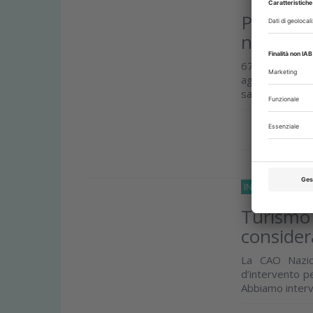
Presenta
nomencla
674 prestazio
aggiornabile, 
sanitario
Approfond
INTERVISTE
20 L
Turismo 
consider
La CAO Nazio
d’intervento p
Abbiamo intervi