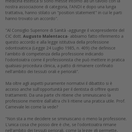
medicina estetica si sono messe intorno ad un tavolo con la
nostra associazione di categoria, l'ANDI e dopo una lunga
trattativa, hanno stilato un "position statement" in cui le parti
hanno trovato un accordo".
"Al Consiglio Superiore di Sanità -aggiunge il vicepresidente del
CIC dott.
Augusto Malentacca
- abbiamo fatto riferimento a
questo accordo e alla legge istitutiva della professione
odontoiatrica (Legge 24 Luglio 1985, n. 409) che definisce
l'ambito di competenza della professione indicando
l'odontoiatra come il professionista che può mettere in pratica
qualsiasi procedura clinica, a patto di rimanere confinato
nell'ambito dei tessuti orali e periorali".
Ma oltre agli aspetti puramente normativi il dibattito si è
acceso anche sull'opportunità per il dentista di offrire questi
trattamenti. Da una parte chi ritiene che sminuiscano la
professione mentre dall'altra chi li ritiene una pratica utile. Prof.
Carnevale lei come la vede?
"Non sta a me decidere se sminuiscano o meno la professione.
L'unica cosa che posso dire è che, se l'odontoiatra rimane
nell'ambito dei tessuti periorali, come la legge gli permette,