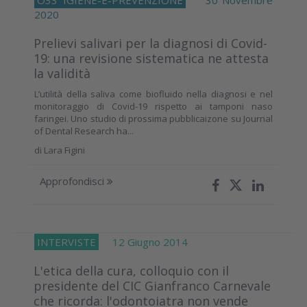
O33
IGIENE-E-PREVENZIONE
30 Novembre
2020
Prelievi salivari per la diagnosi di Covid-
19: una revisione sistematica ne attesta
la validità
L’utilità della saliva come biofluido nella diagnosi e nel
monitoraggio di Covid-19 rispetto ai tamponi naso
faringei. Uno studio di prossima pubblicaizone su Journal
of Dental Research ha...
di
Lara Figini
Approfondisci
INTERVISTE
12 Giugno 2014
L'etica della cura, colloquio con il
presidente del CIC Gianfranco Carnevale
che ricorda: l'odontoiatra non vende