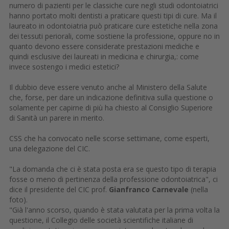
numero di pazienti per le classiche cure negli studi odontoiatrici
hanno portato molti dentisti a praticare questi tipi di cure. Ma il
laureato in odontoiatria può praticare cure estetiche nella zona
dei tessuti periorali, come sostiene la professione, oppure no in
quanto devono essere considerate prestazioni mediche e
quindi esclusive dei laureati in medicina e chirurgia,: come
invece sostengo i medici estetici?
Il dubbio deve essere venuto anche al Ministero della Salute
che, forse, per dare un indicazione definitiva sulla questione o
solamente per capirne di più ha chiesto al Consiglio Superiore
di Sanità un parere in merito.
CSS che ha convocato nelle scorse settimane, come esperti,
una delegazione del CIC.
"La domanda che ci è stata posta era se questo tipo di terapia
fosse o meno di pertinenza della professione odontoiatrica", ci
dice il presidente del CIC prof.
Gianfranco Carnevale
(nella
foto).
"Già l'anno scorso, quando è stata valutata per la prima volta la
questione, il Collegio delle società scientifiche italiane di