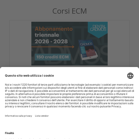
Corsi ECM
DENTAL CADMOS 2026 - 2028 triennale 150
crediti ECM
Corsi FAD odontoiatri DENTAL CADMOS triennale 150
crediti ECM
Crediti ECM:
150 crediti
Prezzo:
280,00 € IVA inclusa