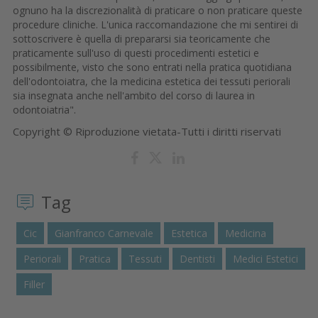
ognuno ha la discrezionalità di praticare o non praticare queste
procedure cliniche. L'unica raccomandazione che mi sentirei di
sottoscrivere è quella di prepararsi sia teoricamente che
praticamente sull'uso di questi procedimenti estetici e
possibilmente, visto che sono entrati nella pratica quotidiana
dell'odontoiatra, che la medicina estetica dei tessuti periorali
sia insegnata anche nell'ambito del corso di laurea in
odontoiatria".
Copyright © Riproduzione vietata-Tutti i diritti riservati
Tag
Cic
Gianfranco Carnevale
Estetica
Medicina
Periorali
Pratica
Tessuti
Dentisti
Medici Estetici
Filler