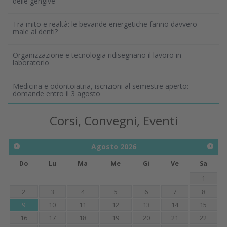
delle gengive
Tra mito e realtà: le bevande energetiche fanno davvero
male ai denti?
Organizzazione e tecnologia ridisegnano il lavoro in
laboratorio
Medicina e odontoiatria, iscrizioni al semestre aperto:
domande entro il 3 agosto
Corsi, Convegni, Eventi
Agosto
2026
Do
Lu
Ma
Me
Gi
Ve
Sa
1
2
3
4
5
6
7
8
9
10
11
12
13
14
15
16
17
18
19
20
21
22