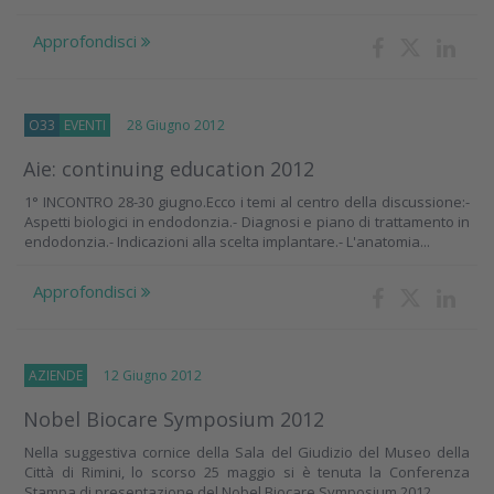
Approfondisci
O33
EVENTI
28 Giugno 2012
Aie: continuing education 2012
1° INCONTRO 28-30 giugno.Ecco i temi al centro della discussione:-
Aspetti biologici in endodonzia.- Diagnosi e piano di trattamento in
endodonzia.- Indicazioni alla scelta implantare.- L'anatomia...
Approfondisci
AZIENDE
12 Giugno 2012
Nobel Biocare Symposium 2012
Nella suggestiva cornice della Sala del Giudizio del Museo della
Città di Rimini, lo scorso 25 maggio si è tenuta la Conferenza
Stampa di presentazione del Nobel Biocare Symposium 2012...