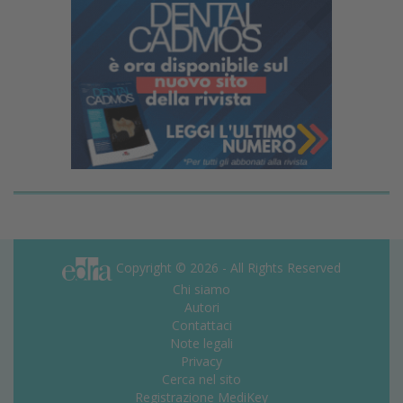
Copyright © 2026 - All Rights Reserved
Chi siamo
Autori
Contattaci
Note legali
Privacy
Cerca nel sito
Registrazione MediKey