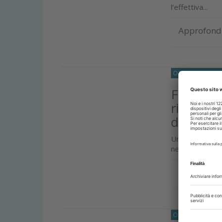
l’effettiva...
Approfond
O33
IGIENE-E-P
Fumo di 
riscalda
delle fac
Uno studio pubb
negativi, su c
Approfond
O33
IGIENE-E-P