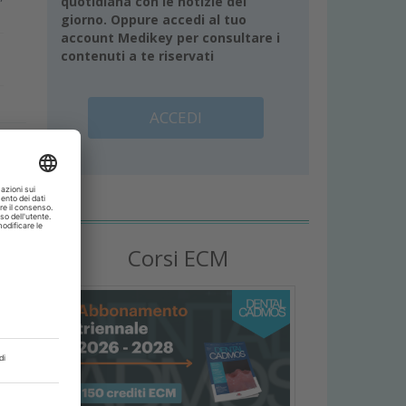
quotidiana con le notizie del
giorno. Oppure accedi al tuo
account Medikey per consultare i
contenuti a te riservati
ACCEDI
Corsi ECM
,