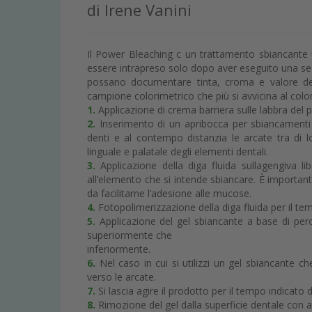
di Irene Vanini
Il Power Bleaching c un trattamento sbiancante u
essere intrapreso solo dopo aver eseguito una sed
possano documentare tinta, croma e valore deg
campione colorimetrico che più si avvicina al color
1.
Applicazione di crema barriera sulle labbra del p
2.
Inserimento di un apribocca per sbiancamenti c
denti e al contempo distanzia le arcate tra di l
linguale e palatale degli elementi dentali.
3.
Applicazione della diga fluida sullagengiva lib
all’elemento che si intende sbiancare. È important
da facilitarne l’adesione alle mucose.
4.
Fotopolimerizzazione della diga fluida per il tem
5.
Applicazione del gel sbiancante a base di peros
superiormente che
inferiormente.
6.
Nel caso in cui si utilizzi un gel sbiancante c
verso le arcate.
7.
Si lascia agire il prodotto per il tempo indicato d
8.
Rimozione del gel dalla superficie dentale con a