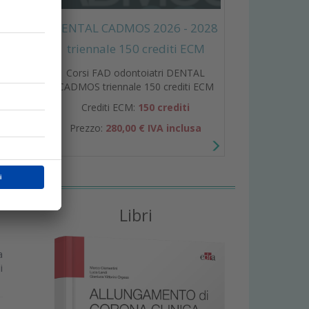
DENTAL CADMOS 2026 - 2028
triennale 150 crediti ECM
a
Corsi FAD odontoiatri DENTAL
a
CADMOS triennale 150 crediti ECM
Crediti ECM:
150 crediti
Prezzo:
280,00 € IVA inclusa
Libri
a
i