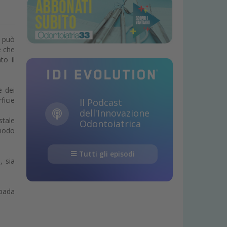
o può
e che
to il
e dei
ficie
Il Podcast
dell'Innovazione
stale
Odontoiatrica
 modo
Tutti gli episodi
, sia
mpada