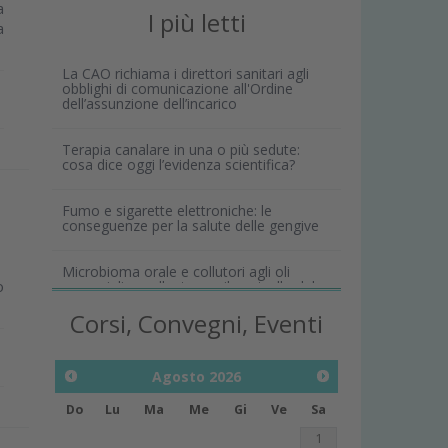
a
I più letti
a
La CAO richiama i direttori sanitari agli
obblighi di comunicazione all'Ordine
dell’assunzione dell’incarico
Terapia canalare in una o più sedute:
cosa dice oggi l’evidenza scientifica?
Fumo e sigarette elettroniche: le
conseguenze per la salute delle gengive
Microbioma orale e collutori agli oli
o
essenziali: un alleato per il controllo del
biofilm
Corsi, Convegni, Eventi
Agosto
2026
Do
Lu
Ma
Me
Gi
Ve
Sa
1