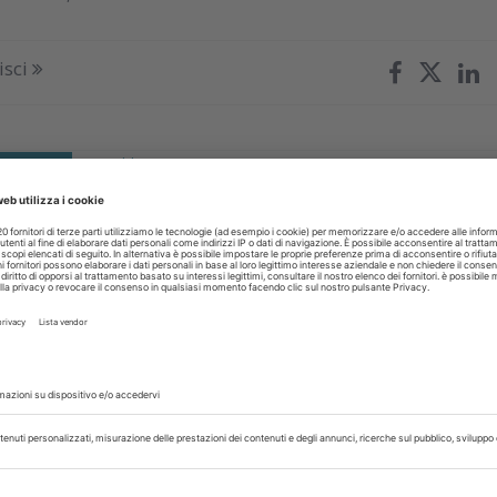
isci
REVENZIONE
03 Febbraio 2026
sigaretta e sistemi a tabacco
to: come influiscono sulla discromia
cette?
licato sul Journal of Dentistry ha cercato di chiarisce gli effetti
eramica e composito
isci
REVENZIONE
19 Gennaio 2026