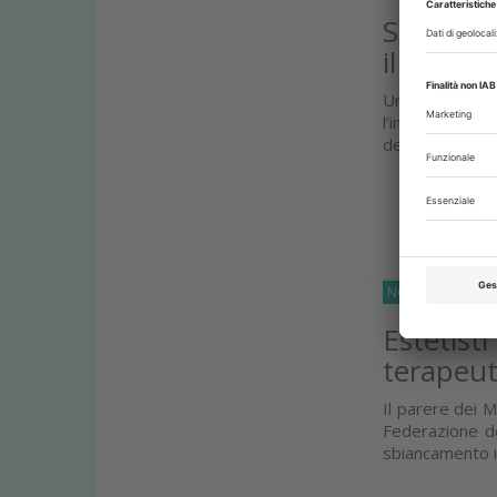
Sbiancam
il ruolo 
Uno studio pub
l’impatto del 
dello smalto
Approfond
NORMATIVE
05 
Estetist
terapeuti
Il parere dei M
Federazione deg
sbiancamento i