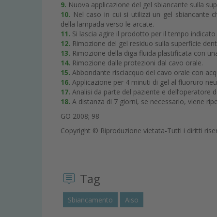
9.
Nuova applicazione del gel sbiancante sulla superf
10.
Nel caso in cui si utilizzi un gel sbiancante
della lampada verso le arcate.
11.
Si lascia agire il prodotto per il tempo indicato
12.
Rimozione del gel residuo sulla superficie denta
13.
Rimozione della diga fluida plastificata con una
14.
Rimozione dalle protezioni dal cavo orale.
15.
Abbondante risciacquo del cavo orale con acq
16.
Applicazione per 4 minuti di gel al fluoruro neu
17.
Analisi da parte del paziente e dell’operatore 
18.
A distanza di 7 giorni, se necessario, viene ripe
GO 2008; 98
Copyright © Riproduzione vietata-Tutti i diritti rise
Tag
Sbiancamento
Aiso