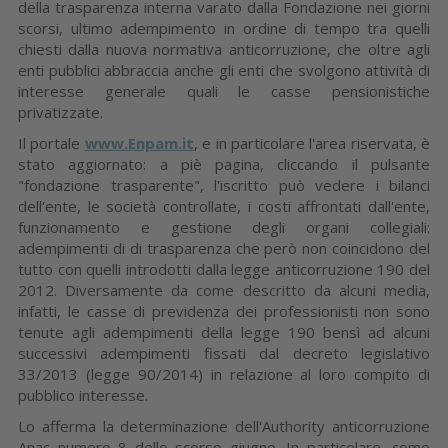
della trasparenza interna varato dalla Fondazione nei giorni
scorsi, ultimo adempimento in ordine di tempo tra quelli
chiesti dalla nuova normativa anticorruzione, che oltre agli
enti pubblici abbraccia anche gli enti che svolgono attività di
interesse generale quali le casse pensionistiche
privatizzate.
Il portale
www.Enpam.it
, e in particolare l'area riservata, è
stato aggiornato: a piè pagina, cliccando il pulsante
"fondazione trasparente", l'iscritto può vedere i bilanci
dell'ente, le società controllate, i costi affrontati dall'ente,
funzionamento e gestione degli organi collegiali:
adempimenti di di trasparenza che però non coincidono del
tutto con quelli introdotti dalla legge anticorruzione 190 del
2012. Diversamente da come descritto da alcuni media,
infatti, le casse di previdenza dei professionisti non sono
tenute agli adempimenti della legge 190 bensì ad alcuni
successivi adempimenti fissati dal decreto legislativo
33/2013 (legge 90/2014) in relazione al loro compito di
pubblico interesse.
Lo afferma la determinazione dell'Authority anticorruzione
Anac numero 8 dello scorso giugno. In particolare, come