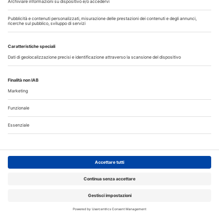
sulle funzioni del cavo orale. Questi gli allenamenti da
insegnare...
Approfondisci
INCHIESTE
28 Luglio 2026
AI in odontoiatria: i dentisti la vogliono
per gestire lo studio, non per decidere le
cure
Negli Stati Uniti il 43,3% degli odontoiatri utilizza già strumenti
di AI. La tecnologia convince per burocrazia e segreteria, ma
non sostituisce il giudizio professionale
Approfondisci