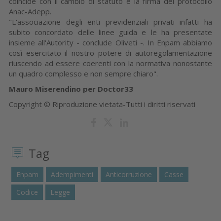
coincide con il cambio di statuto e la firma del protocollo
Anac-Adepp.
"L'associazione degli enti previdenziali privati infatti ha
subito concordato delle linee guida e le ha presentate
insieme all'Autority - conclude Oliveti -. In Enpam abbiamo
così esercitato il nostro potere di autoregolamentazione
riuscendo ad essere coerenti con la normativa nonostante
un quadro complesso e non sempre chiaro".
Mauro Miserendino per Doctor33
Copyright © Riproduzione vietata-Tutti i diritti riservati
Tag
Enpam
Adempimenti
Anticorruzione
Casse
Codice
Legge