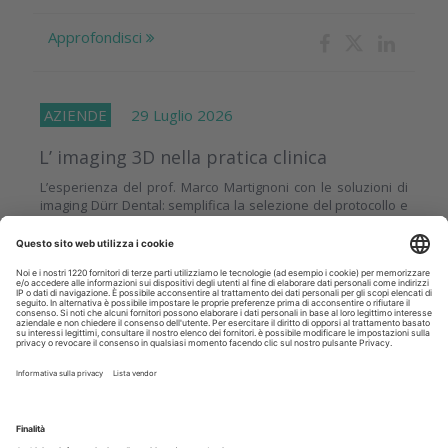
Approfondisci
AZIENDE
29 Luglio 2026
L’ imaging 3D nella pratica clinica
L’esperienza del prof. Marco Martignoni con le soluzioni di
imaging Dürr Dental: semplifica la selezione del protocollo e
l’esecuzione dell’esame, riducendo la complessità...
Approfondisci
APPROFONDIMENTI
28 Luglio 2026
Allenare la bocca per invecchiare meglio
Lo studio ha analizzato gli interventi riabilitativi basati sugli
esercizi orali e gli strumenti impiegati per misurarne l’impatto