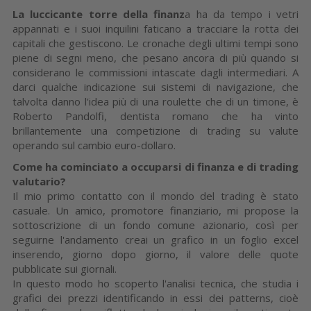
La luccicante torre della finanz
a ha da tempo i vetri
appannati e i suoi inquilini faticano a tracciare la rotta dei
capitali che gestiscono. Le cronache degli ultimi tempi sono
piene di segni meno, che pesano ancora di più quando si
considerano le commissioni intascate dagli intermediari. A
darci qualche indicazione sui sistemi di navigazione, che
talvolta danno l'idea più di una roulette che di un timone, è
Roberto Pandolfi, dentista romano che ha vinto
brillantemente una competizione di trading su valute
operando sul cambio euro-dollaro.
Come ha cominciato a occuparsi di finanza e di trading
valutario?
Il mio primo contatto con il mondo del trading è stato
casuale. Un amico, promotore finanziario, mi propose la
sottoscrizione di un fondo comune azionario, così per
seguirne l'andamento creai un grafico in un foglio excel
inserendo, giorno dopo giorno, il valore delle quote
pubblicate sui giornali.
In questo modo ho scoperto l'analisi tecnica, che studia i
grafici dei prezzi identificando in essi dei patterns, cioè