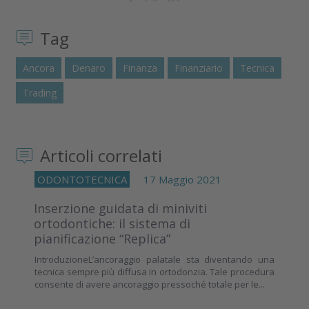
Tag
Ancora
Denaro
Finanza
Finanziario
Tecnica
Trading
Articoli correlati
ODONTOTECNICA
17 Maggio 2021
Inserzione guidata di miniviti
ortodontiche: il sistema di
pianificazione “Replica”
IntroduzioneL’ancoraggio palatale sta diventando una
tecnica sempre più diffusa in ortodonzia. Tale procedura
consente di avere ancoraggio pressoché totale per le...