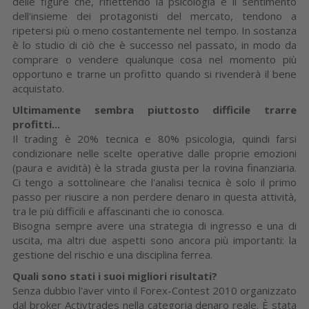
delle figure che, riflettendo la psicologia e il sentimento
dell'insieme dei protagonisti del mercato, tendono a
ripetersi più o meno costantemente nel tempo. In sostanza
è lo studio di ciò che è successo nel passato, in modo da
comprare o vendere qualunque cosa nel momento più
opportuno e trarne un profitto quando si rivenderà il bene
acquistato.
Ultimamente sembra piuttosto difficile trarre
profitti...
Il trading è 20% tecnica e 80% psicologia, quindi farsi
condizionare nelle scelte operative dalle proprie emozioni
(paura e avidità) è la strada giusta per la rovina finanziaria.
Ci tengo a sottolineare che l'analisi tecnica è solo il primo
passo per riuscire a non perdere denaro in questa attività,
tra le più difficili e affascinanti che io conosca.
Bisogna sempre avere una strategia di ingresso e una di
uscita, ma altri due aspetti sono ancora più importanti: la
gestione del rischio e una disciplina ferrea.
Quali sono stati i suoi migliori risultati?
Senza dubbio l'aver vinto il Forex-Contest 2010 organizzato
dal broker Activtrades nella categoria denaro reale. È stata