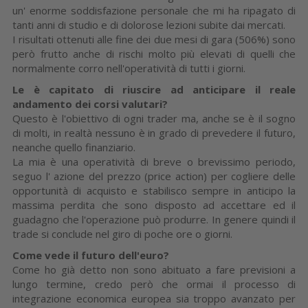
un' enorme soddisfazione personale che mi ha ripagato di
tanti anni di studio e di dolorose lezioni subite dai mercati.
I risultati ottenuti alle fine dei due mesi di gara (506%) sono
però frutto anche di rischi molto più elevati di quelli che
normalmente corro nell'operatività di tutti i giorni.
Le è capitato di riuscire ad anticipare il reale
andamento dei corsi valutari?
Questo è l'obiettivo di ogni trader ma, anche se è il sogno
di molti, in realtà nessuno è in grado di prevedere il futuro,
neanche quello finanziario.
La mia è una operatività di breve o brevissimo periodo,
seguo l' azione del prezzo (price action) per cogliere delle
opportunità di acquisto e stabilisco sempre in anticipo la
massima perdita che sono disposto ad accettare ed il
guadagno che l'operazione può produrre. In genere quindi il
trade si conclude nel giro di poche ore o giorni.
Come vede il futuro dell'euro?
Come ho già detto non sono abituato a fare previsioni a
lungo termine, credo però che ormai il processo di
integrazione economica europea sia troppo avanzato per