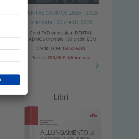
DENTAL CADMOS 2026 - 2028
triennale 150 crediti ECM
Corsi FAD odontoiatri DENTAL
CADMOS triennale 150 crediti ECM
Crediti ECM:
150 crediti
a
Prezzo:
280,00 € IVA inclusa
i
Libri