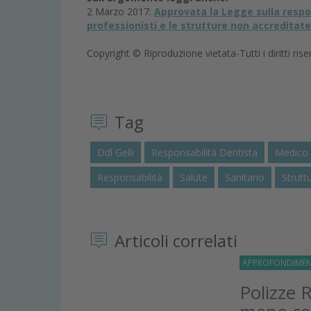
2 Marzo 2017:
Approvata la Legge sulla respon
professionisti e le strutture non accreditat
Copyright © Riproduzione vietata-Tutti i diritti rise
Tag
Ddl Gelli
Responsabilità Dentista
Medico
Responsabilità
Salute
Sanitario
Strutt
Articoli correlati
APPROFONDIMEN
Polizze R