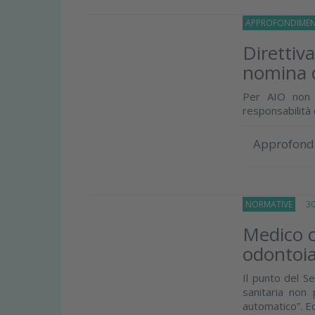
APPROFONDIMEN
Direttiva
nomina 
Per AIO non v
responsabilità 
Approfond
NORMATIVE
30 
Medico c
odontoia
Il punto del S
sanitaria non
automatico”. Ec