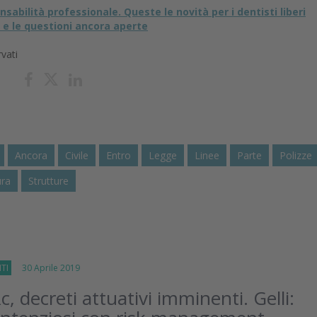
sabilità professionale. Queste le novità per i dentisti liberi
e e le questioni ancora aperte
rvati
Ancora
Civile
Entro
Legge
Linee
Parte
Polizze
ura
Strutture
TI
30 Aprile 2019
c, decreti attuativi imminenti. Gelli: