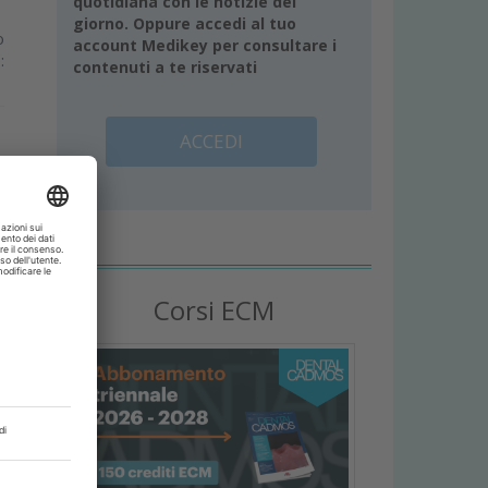
quotidiana con le notizie del
giorno. Oppure accedi al tuo
o
account Medikey per consultare i
:
contenuti a te riservati
ACCEDI
Corsi ECM
à
à