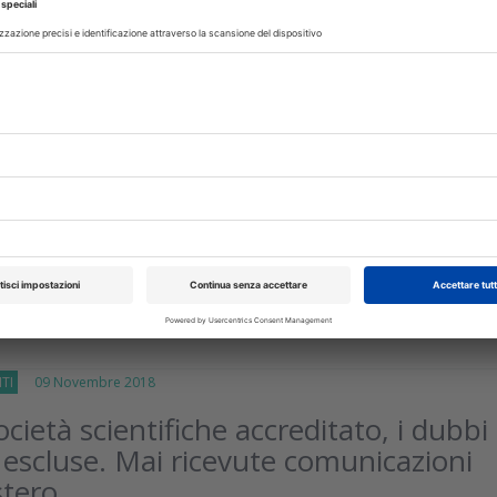
 Novembre 2018
ida validate: ovvero la divulgazione
ica burocraticamente corretta
one apposita per decidere quale saranno gli argomenti d
ogrammi di divulgazione scientifica trasmessi dai canali televisiv
bblico.Lo prevede una proposta...
isci
TI
09 Novembre 2018
cietà scientifiche accreditato, i dubbi
e escluse. Mai ricevute comunicazioni
stero