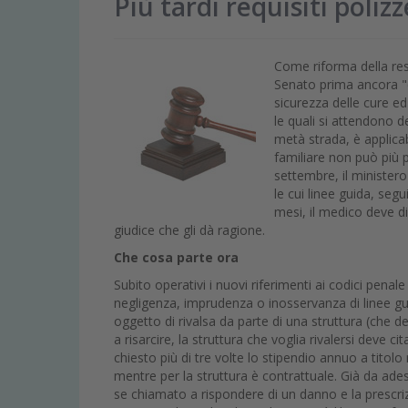
Più tardi requisiti polizz
Come riforma della resp
Senato prima ancora "dd
sicurezza delle cure ed 
le quali si attendono d
metà strada, è applica
familiare non può più p
settembre, il ministero
le cui linee guida, segu
mesi, il medico deve d
giudice che gli dà ragione.
Che cosa parte ora
Subito operativi i nuovi riferimenti ai codici penal
negligenza, imprudenza o inosservanza di linee gui
oggetto di rivalsa da parte di una struttura (che 
a risarcire, la struttura che voglia rivalersi deve
chiesto più di tre volte lo stipendio annuo a titol
mentre per la struttura è contrattuale. Già da ade
se chiamato a rispondere di un danno e la prescriz