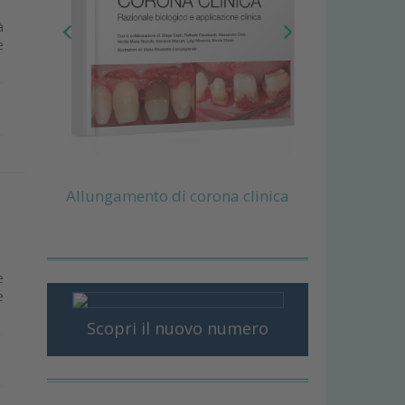
à
e
Allungamento di corona clinica
e
e
Scopri il nuovo numero