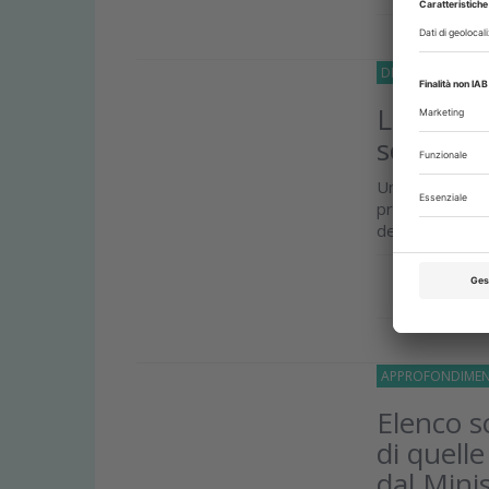
DIDOMENICA
11
Linee gu
scientif
Una commissi
proporre nei pr
del servizio pu
Approfond
APPROFONDIMEN
Elenco so
di quell
dal Mini