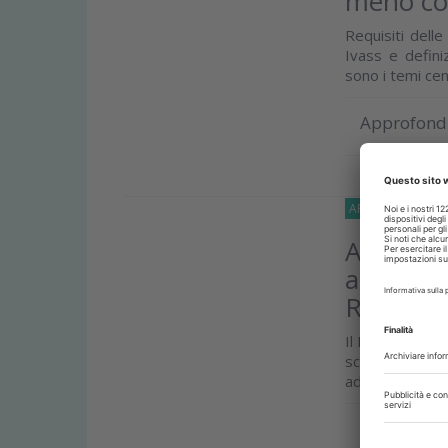
meno co
Requisiti dell
Ivass e defini
sono i temi cent
Approfond
APPROFONDIMEN
Aggiornat
accredita
Riconosc
Il Ministero de
scientifiche 
aderenti al CIC 
Approfond