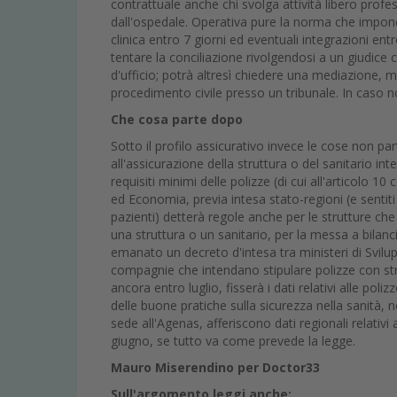
contrattuale anche chi svolga attività libero prof
dall'ospedale. Operativa pure la norma che impone a
clinica entro 7 giorni ed eventuali integrazioni e
tentare la conciliazione rivolgendosi a un giudic
d'ufficio; potrà altresì chiedere una mediazione, ma
procedimento civile presso un tribunale. In caso no
Che cosa parte dopo
Sotto il profilo assicurativo invece le cose non pa
all'assicurazione della struttura o del sanitario in
requisiti minimi delle polizze (di cui all'articolo 
ed Economia, previa intesa stato-regioni (e sentiti 
pazienti) detterà regole anche per le strutture che
una struttura o un sanitario, per la messa a bilanci
emanato un decreto d'intesa tra ministeri di Sviluppo
compagnie che intendano stipulare polizze con str
ancora entro luglio, fisserà i dati relativi alle pol
delle buone pratiche sulla sicurezza nella sanità, n
sede all'Agenas, afferiscono dati regionali relativi a
giugno, se tutto va come prevede la legge.
Mauro Miserendino per Doctor33
Sull'argomento leggi anche: