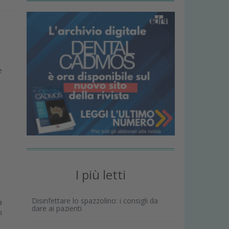
e
I più letti
Disinfettare lo spazzolino: i consigli da
a
dare ai pazienti
n