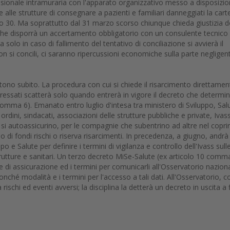
essionale intramuraria con l'apparato organizzativo messo a disposizi
lle strutture di consegnare a pazienti e familiari danneggiati la carte
ntro 30. Ma soprattutto dal 31 marzo scorso chiunque chieda giustizia 
e che disporrà un accertamento obbligatorio con un consulente tecnico
 solo in caso di fallimento del tentativo di conciliazione si avvierà il
n si concili, ci saranno ripercussioni economiche sulla parte negligen
rtono subito. La procedura con cui si chiede il risarcimento direttamen
teressati scatterà solo quando entrerà in vigore il decreto che determin
10 comma 6). Emanato entro luglio d'intesa tra ministero di Sviluppo, Sal
ordini, sindacati, associazioni delle strutture pubbliche e private, Ivass
 si autoassicurino, per le compagnie che subentrino ad altre nel copri
o di fondi rischi o riserva risarcimenti. In precedenza, a giugno, andrà
 e Salute per definire i termini di vigilanza e controllo dell'Ivass sull
utture e sanitari. Un terzo decreto MiSe-Salute (ex articolo 10 comm
izze di assicurazione ed i termini per comunicarli all'Osservatorio nazion
onché modalità e i termini per l'accesso a tali dati. All'Osservatorio, c
 rischi ed eventi avversi; la disciplina la detterà un decreto in uscita a 