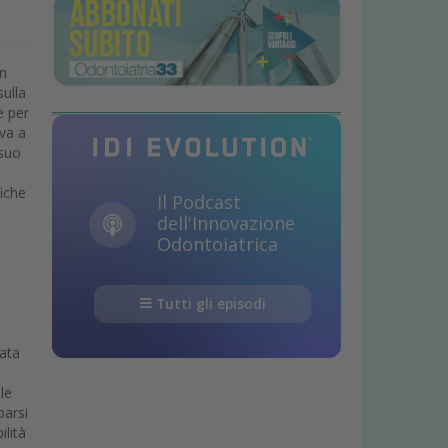
in
sulla
e per
ova a
 suo
fiche
Il Podcast
dell'Innovazione
Odontoiatrica
Tutti gli episodi
nata
le
parsi
ilità