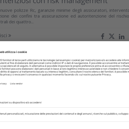
ntenziosi con risk management
e nuove polizze Rc, garanzie minime degli assicuratori, intervent
zione dei confini tra assicurazione ed autoritenzione del rischio
rali dei quattro...
isci
TI
08 Gennaio 2019
o l’elenco delle Società Scientifiche
te dal Ministero della Salute.
iute tutte quelle del CIC
lla Salute, in data 19 dicembre, ha aggiornato l’elenco delle societ
accreditate, tra queste vengono riconosciute tutte le societ
Odontoiatria. Le...
isci