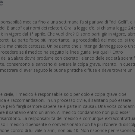
e
onsabilità medica fino a una settimana fa si parlava di "ddl Gelli", e 
l Bianco" dai nomi dei relatori. Ora la legge c'è, si chiama legge 24 
è in vigore dal 1° aprile. Che vuol dire? Ci sono parti già in vigore, altr
ecreti. La parte forse più importante, la procedibilità del medico, si tr
bile ma chiede certezze. Un paziente che si ritenga danneggiato o un
rocedere se il medico ha seguito le linee guida. Ma quali? Entro
 della Salute dovrà produrre con decreto l'elenco delle società scienti
ite, consentono al sanitario di evitare la colpa grave. Intanto, in questi
imostrare di aver seguito le buone pratiche diffuse e deve trovare un
e e civile, il medico è responsabile solo per dolo e colpa grave cioè
da e raccomandazioni. In un processo civile, il sanitario può essere
deve però fargli sempre sapere se è parte in causa). Una volta condan
 citare il sanitario entro un anno. Al medico condannato non può esser
o risarcitorio. La responsabilità del medico è comunque extracontrattua
sso il medico dipendente o convenzionato non ha più l'onere di discol
ione contro di lui vale 5 anni, non più 10. Non risponde per responsab