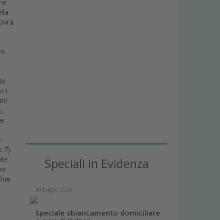
one
lla
dovrà
te.
te
a i
ute
,
re
e
a 7)
ale
Speciali in Evidenza
on
fine
20 Luglio 2026
Speciale sbiancamento domiciliare