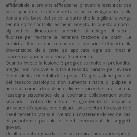
affidabili della loro alta efficacia nel prevenire lesioni cariose
pure quando vi sia il sospetto di un coinvolgimento della
dentina alla base del solco, a patto che la sigillatura venga
tenuta sotto controllo anche in seguito. In questo ambito i
sigillanti si dimostrano superiori all’impiego di vernici
fluorate per tentare la remineralizzazione dei solchi. Le
vernici al fluoro sono comunque riconosciute efficaci nella
prevenzione delle carie se applicate ogni sei mesi in
concentrazioni non inferiori al 5 per cento.
Quando invece la lesione è progredita molto in profondità,
meglio non rimuovere tutto il tessuto cariato per evitare
esposizioni accidentali della polpa. L’asportazione parziale
del tessuto patologico non aumenta i rischi di pulpite e
necrosi, come dimostrano diverse ricerche tra cui una
rassegna sistematica della Cochrane Collaboration svolta
secondo i criteri della Ebm. Progredendo la lesione e
arrivando all’esposizione pulpare, una novità interessante è
che il cemento Mta si è rivelato un materiale idoneo nei casi
di pulpotomia parziale di denti permanenti in soggetti
giovani.
Un ultimo dato riguarda le lesioni cervicali non cariose per le