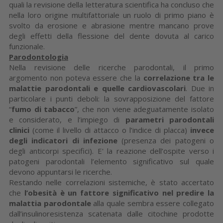
quali la revisione della letteratura scientifica ha concluso che
nella loro origine multifattoriale un ruolo di primo piano è
svolto da erosione e abrasione mentre mancano prove
degli effetti della flessione del dente dovuta al carico
funzionale.
Parodontologia
Nella revisione delle ricerche parodontali, il primo
argomento non poteva essere che la
correlazione tra le
malattie parodontali e quelle cardiovascolari
. Due in
particolare i punti deboli: la sovrapposizione del fattore
“
fumo di tabacco
”, che non viene adeguatamente isolato
e considerato, e l’impiego di
parametri parodontali
clinici
(come il livello di attacco o l’indice di placca)
invece
degli indicatori di infezione
(presenza dei patogeni o
degli anticorpi specifici). E' la reazione dell’ospite verso i
patogeni parodontali l’elemento significativo sul quale
devono appuntarsi le ricerche.
Restando nelle correlazioni sistemiche, è stato accertato
che
l’obesità è un fattore significativo nel predire la
malattia parodontale
alla quale sembra essere collegato
dall’insulinoresistenza scatenata dalle citochine prodotte