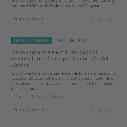
che consente di accedere a tutti i corsi del catalogo
formativo ECM con il 20% di sconto, fino al 25 agosto
Approfondisci
IGIENISTI DENTALI
30 Luglio 2026
Microbioma orale e collutori agli oli
essenziali: un alleato per il controllo del
biofilm
La prof.ssa Nardi evidenzia che la salute orale si basa sulla
gestione efficace del biofilm e sul mantenimento di un
microbioma equilibrato, non sull’eliminazione
indiscriminata...
di
Prof.ssa Gianna Maria Nardi
Approfondisci