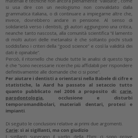
materiali e tecniche non ancora pienamente “validate”, come
si usa dire con un neologismo non convalidato dalla
grammatica italiana, o di continuare a impiegarne altre che,
invece, dovrebbero andare in pensione. Al senso di
solidarietà verso i dentisti, gli autori aggiungono una critica,
neanche tanto nascosta, alla comunità scientifica “il lamento
di molti autori delle metanalisi è che soltanto pochi studi
soddisfano i criteri della “good science” e così la validità dei
dati è opinabile”.
Perciò, il ritornello che chiude tutte le analisi di questo tipo
è che “sono necessarie ricerche più affidabili per rispondere
definitivamente alle domande che ci si pone”.
Per aiutare i dentisti a orientarsi nella Babele di cifre e
statistiche, la Aard ha passato al setaccio tutto
quanto pubblicato nel 2006 a proposito di:
carie
,
parodontologia
, occlusione e disturbi
temporomandibolari, materiali dentari, protesi e
impianti
.
Di seguito le conclusioni relative ai primi due argomenti.
Carie
: sì ai sigillanti, ma con giudizio
I sigillanti superano il vaglio della Ebm: ci sono prove