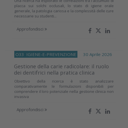
Una ricerca ha esplorato le correlazioni tra l'accumulo di
placca sui solchi occlusali, lo stato di igiene orale
generale, la patologia cariosa e la complessità delle cure
necessarie su studenti...
Approfondisci
O33
IGIENE-E-PREVENZIONE
30 Aprile 2026
Gestione della carie radicolare: il ruolo
dei dentifrici nella pratica clinica
Obiettivo della ricerca è stato analizzare
comparativamente le formulazioni disponibili per
comprendere il loro potenziale nella gestione clinica non
invasiva
Approfondisci