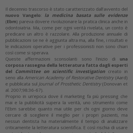
Il decennio trascorso è stato caratterizzato dall’avvento del
nuovo Vangelo
:
la medicina basata sulle evidenze
(
Ebm
) pareva dovere rivoluzionare la pratica clinica anche in
odontoiatria. Ma, come per ogni verità rivelata, un conto è
predicare un altro è razzolare. Alla produzione annuale di
pubblicazioni se ne è aggiunta altra ma, alla fine, i risultati e
le indicazioni operative per i professionisti non sono chiari
così come si sperava.
Queste affermazioni sconsolanti sono l’inizio di
una
corposa rassegna della letteratura fatta dagli esperti
del
Committee on scientific investigation
creato in
seno alla
American Academy of Restorative Dentistry
(Aard)
e pubblicata sul
Journal of Prosthetic Dentistry
(Donovan et
al. 2007;98:36-67).
Proprio in un’epoca dove il marketing fa più pressing che
mai e la pubblicità supera la verità, uno strumento come
l’Ebm sarebbe quanto mai utile per chi ogni giorno deve
cercare di scegliere il meglio per i propri pazienti, ma
nessun dentista ha materialmente il tempo di analizzare
criticamente la letteratura scientifica. E così rischia di usare