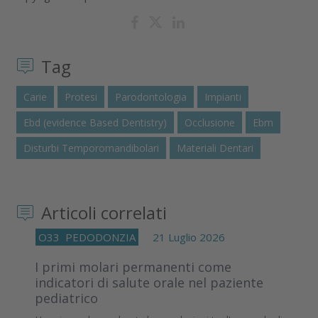
Tag
Carie
Protesi
Parodontologia
Impianti
Ebd (evidence Based Dentistry)
Occlusione
Ebm
Disturbi Temporomandibolari
Materiali Dentari
Articoli correlati
O33
PEDODONZIA
21 Luglio 2026
I primi molari permanenti come
indicatori di salute orale nel paziente
pediatrico