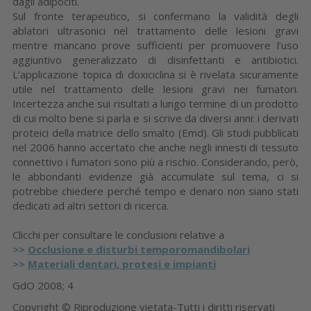
dagli adipociti.
Sul fronte terapeutico, si confermano la validità degli
ablatori ultrasonici nel trattamento delle lesioni gravi
mentre mancano prove sufficienti per promuovere l’uso
aggiuntivo generalizzato di disinfettanti e antibiotici.
L’applicazione topica di doxiciclina si è rivelata sicuramente
utile nel trattamento delle lesioni gravi nei fumatori.
Incertezza anche sui risultati a lungo termine di un prodotto
di cui molto bene si parla e si scrive da diversi anni: i derivati
proteici della matrice dello smalto (Emd). Gli studi pubblicati
nel 2006 hanno accertato che anche negli innesti di tessuto
connettivo i fumatori sono più a rischio. Considerando, però,
le abbondanti evidenze già accumulate sul tema, ci si
potrebbe chiedere perché tempo e denaro non siano stati
dedicati ad altri settori di ricerca.
Clicchi per consultare le conclusioni relative a
>>
Occlusione e disturbi temporomandibolari
>>
Materiali dentari, protesi e impianti
GdO 2008; 4
Copyright © Riproduzione vietata-Tutti i diritti riservati