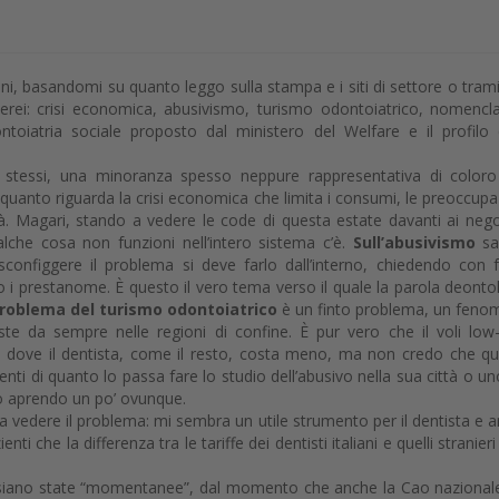
ani, basandomi su quanto leggo sulla stampa e i siti di settore o trami
cherei: crisi economica, abusivismo, turismo odontoiatrico, nomencl
ontoiatria sociale proposto dal ministero del Welfare e il profilo 
 stessi, una minoranza spesso neppure rappresentativa di color
uanto riguarda la crisi economica che limita i consumi, le preoccupa
tà. Magari, stando a vedere le code di questa estate davanti ai nego
alche cosa non funzioni nell’intero sistema c’è.
Sull’abusivismo
sa
onfiggere il problema si deve farlo dall’interno, chiedendo con 
o i prestanome. È questo il vero tema verso il quale la parola deonto
 problema del turismo odontoiatrico
è un finto problema, un fen
ste da sempre nelle regioni di confine. È pur vero che il voli low
i dove il dentista, come il resto, costa meno, ma non credo che q
ienti di quanto lo passa fare lo studio dell’abusivo nella sua città o un
no aprendo un po’ ovunque.
o a vedere il problema: mi sembra un utile strumento per il dentista e 
ti che la differenza tra le tariffe dei dentisti italiani e quelli stranieri 
 siano state “momentanee”, dal momento che anche la Cao nazional