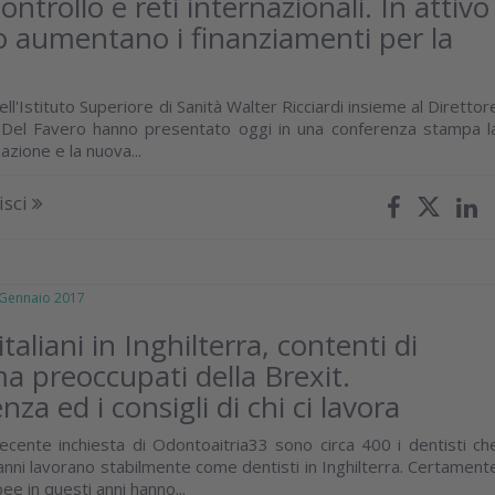
controllo e reti internazionali. In attivo
cio aumentano i finanziamenti per la
ell'Istituto Superiore di Sanità Walter Ricciardi insieme al Direttor
 Del Favero hanno presentato oggi in una conferenza stampa l
zione e la nuova...
isci
ennaio 2017
italiani in Inghilterra, contenti di
ma preoccupati della Brexit.
nza ed i consigli di chi ci lavora
cente inchiesta di Odontoaitria33 sono circa 400 i dentisti ch
 anni lavorano stabilmente come dentisti in Inghilterra. Certament
e in questi anni hanno...