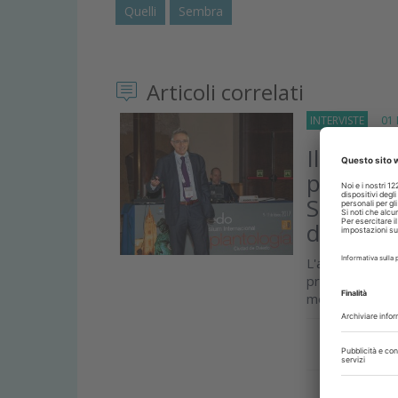
Quelli
Sembra
Articoli correlati
INTERVISTE
01 M
Il merca
protesic
Stone), 
del denti
L'avvento nel
preoccupato la
mercato. Da qu
Approfond