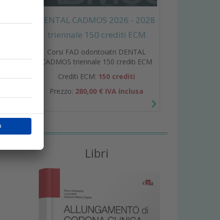
DENTAL CADMOS 2026 - 2028
triennale 150 crediti ECM
Corsi FAD odontoiatri DENTAL
CADMOS triennale 150 crediti ECM
Crediti ECM:
150 crediti
Prezzo:
280,00 € IVA inclusa
e
,
Libri