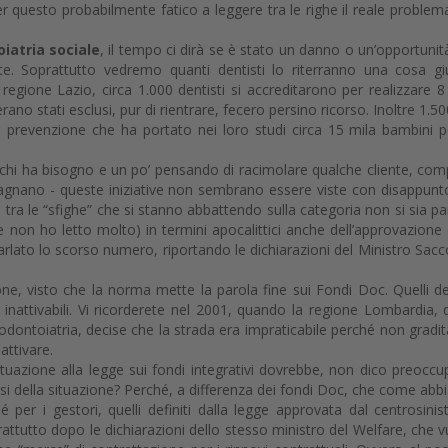
 questo probabilmente fatico a leggere tra le righe il reale problem
oiatria sociale
, il tempo ci dirà se è stato un danno o un’opportunit
te. Soprattutto vedremo quanti dentisti lo riterranno una cosa gi
regione Lazio, circa 1.000 dentisti si accreditarono per realizzare 8
erano stati esclusi, pur di rientrare, fecero persino ricorso. Inoltre 1.50
i prevenzione che ha portato nei loro studi circa 15 mila bambini p
chi ha bisogno e un po’ pensando di racimolare qualche cliente, com
mpagnano - queste iniziative non sembrano essere viste con disappunt
e tra le “sfighe” che si stanno abbattendo sulla categoria non si sia pa
 non ho letto molto) in termini apocalittici anche dell’approvazione 
rlato lo scorso numero, riportando le dichiarazioni del Ministro Sacc
ne, visto che la norma mette la parola fine sui Fondi Doc. Quelli def
, inattivabili. Vi ricorderete nel 2001, quando la regione Lombardia,
ontoiatria, decise che la strada era impraticabile perché non gradit
attivare.
tuazione alla legge sui fondi integrativi dovrebbe, non dico preoccu
si della situazione? Perché, a differenza dei fondi Doc, che come ab
 per i gestori, quelli definiti dalla legge approvata dal centrosinis
rattutto dopo le dichiarazioni dello stesso ministro del Welfare, che v