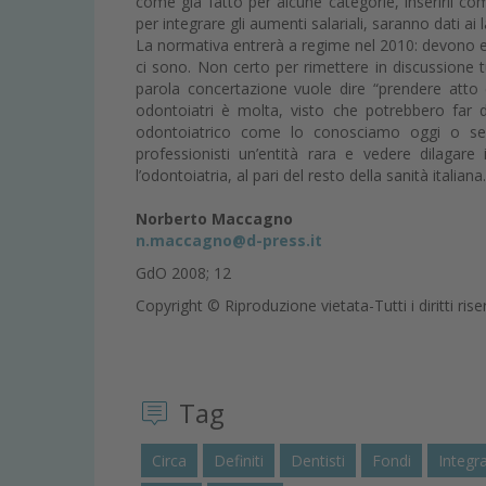
come già fatto per alcune categorie, inserirli co
per integrare gli aumenti salariali, saranno dati ai l
La normativa entrerà a regime nel 2010: devono esse
ci sono. Non certo per rimettere in discussion
parola concertazione vuole dire “prendere atto d
odontoiatri è molta, visto che potrebbero far di
odontoiatrico come lo conosciamo oggi o segn
professionisti un’entità rara e vedere dilagare
l’odontoiatria, al pari del resto della sanità italiana.
Norberto Maccagno
n.maccagno@d-press.it
GdO 2008; 12
Copyright © Riproduzione vietata-Tutti i diritti rise
Tag
Circa
Definiti
Dentisti
Fondi
Integra