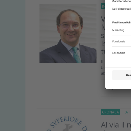
INTERVISTE
20 F
Vitaldent
Martin O
strategi
Istituzio
tutelare 
Il 16 febbraio
buona parte de
abbiamo incontr
Approfond
CRONACA
07 Fe
Al via il