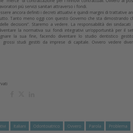
me “merce” di contrattazione per i rinnovi contrattuali. Ovvero al po
avoratori più servizi sanitari attraverso i fondi.
re ancora definiti i decreti attuativi e quindi margini di trattative a
e tutto. Tanto meno oggi con questo Governo che sta dimostrando c
elle decisioni”. Staremo a vedere. La responsabilità dei sindacati 
ventare la normativa sui fondi integrativi un’opportunità per il se
are la sua fine, facendo diventare lo studio dentistico gesti
 i grossi studi gestiti da imprese di capitale. Ovvero vedere dive
rvati
tivi
Italiani
Odontoiatrico
Ovvero
Parola
Problema