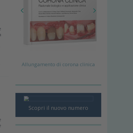
e
a
Allungamento di corona clinica
Scopri il nuovo numero
e
e