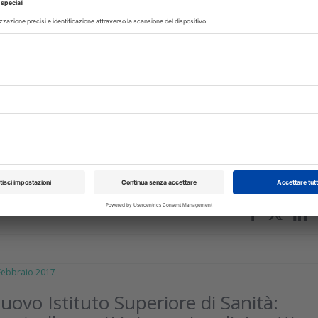
ebbraio 2017
 torna ad investire in Italia. Javier
cana (CEO del Gruppo) ci spiega le
e e annuncia: vogliamo scrivere con le
ni e gli Ordini nuove regole per
i pazienti
 dello scorso anno la polizia spagnola arrestava Ernesto Colman 
l gruppo dirigente Vitaldent. Ad un anno esatto da questi fatti
ato a Milano Javier...
isci
bbraio 2017
 nuovo Istituto Superiore di Sanità: