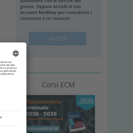
quotidiana con le notizie del
giorno. Oppure accedi al tuo
account Medikey per consultare i
contenuti a te riservati
ACCEDI
Corsi ECM
e
i