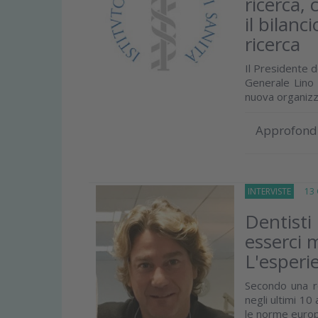
ricerca, 
il bilan
ricerca
Il Presidente d
Generale Lino
nuova organizza
Approfond
INTERVISTE
13 G
Dentisti 
esserci 
L'esperie
Secondo una re
negli ultimi 10
le norme europe