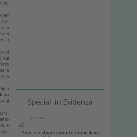
a per
à per
usta,
 mila
0 dei
er la
presi
o dai
rlato
della
oni a
initi
 dopo
Speciali in Evidenza
a dai
pare,
20 Luglio 2026
biamo
tra e
uole,
Speciale sbiancamento domiciliare