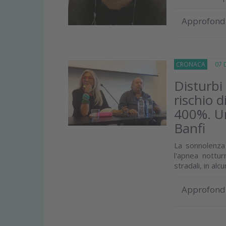
Approfond
CRONACA
07 D
Disturbi
rischio d
400%. Un
Banfi
La sonnolenza 
l'apnea notturn
stradali, in alcun
Approfond