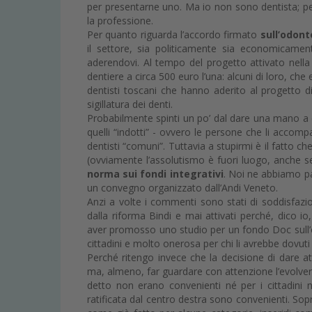
per presentarne uno. Ma io non sono dentista; per
la professione.
Per quanto riguarda l’accordo firmato
sull’odont
il settore, sia politicamente sia economicamen
aderendovi. Al tempo del progetto attivato nella 
dentiere a circa 500 euro l’una: alcuni di loro, che 
dentisti toscani che hanno aderito al progetto d
sigillatura dei denti.
Probabilmente spinti un po’ dal dare una mano a 
quelli “indotti” - ovvero le persone che li acco
dentisti “comuni”. Tuttavia a stupirmi è il fatto ch
(ovviamente l’assolutismo è fuori luogo, anche se
norma sui fondi integrativi
. Noi ne abbiamo pa
un convegno organizzato dall’Andi Veneto.
Anzi a volte i commenti sono stati di soddisfazio
dalla riforma Bindi e mai attivati perché, dico io
aver promosso uno studio per un fondo Doc sull’od
cittadini e molto onerosa per chi li avrebbe dovuti 
Perché ritengo invece che la decisione di dare at
ma, almeno, far guardare con attenzione l’evolver
detto non erano convenienti né per i cittadini né
ratificata dal centro destra sono convenienti. Sop