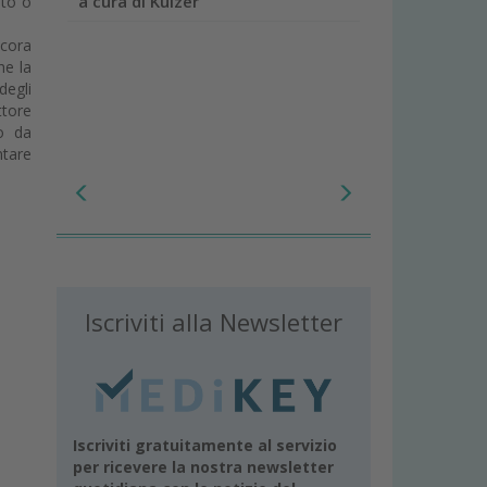
a cura di Kulzer
sto o
ncora
he la
degli
ttore
to da
ntare
Iscriviti alla Newsletter
Iscriviti gratuitamente al servizio
per ricevere la nostra newsletter