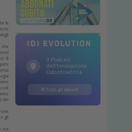
te le
atore
degli
o che
zioni
zi di
Il Podcast
pete
dell'Innovazione
forza
Odontoiatrica
logia
omeno
-cost
Tutti gli episodi
uesto
o dei
anche
o gli
e sta