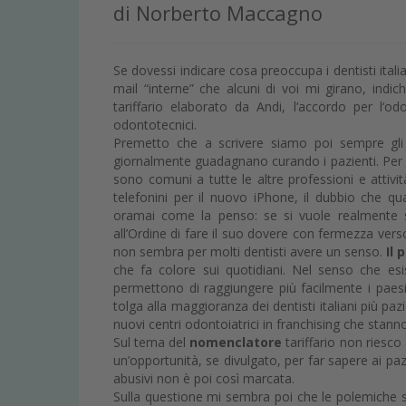
di Norberto Maccagno
Se dovessi indicare cosa preoccupa i dentisti itali
mail “interne” che alcuni di voi mi girano, indi
tariffario elaborato da Andi, l’accordo per l‘od
odontotecnici.
Premetto che a scrivere siamo poi sempre gli
giornalmente guadagnano curando i pazienti. Per q
sono comuni a tutte le altre professioni e attivi
telefonini per il nuovo iPhone, il dubbio che qu
oramai come la penso: se si vuole realmente sc
all’Ordine di fare il suo dovere con fermezza vers
non sembra per molti dentisti avere un senso.
Il
che fa colore sui quotidiani. Nel senso che esi
permettono di raggiungere più facilmente i paes
tolga alla maggioranza dei dentisti italiani più paz
nuovi centri odontoiatrici in franchising che stan
Sul tema del
nomenclatore
tariffario non riesc
un’opportunità, se divulgato, per far sapere ai pazien
abusivi non è poi così marcata.
Sulla questione mi sembra poi che le polemiche