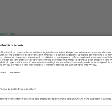
arzo 2017
to spagnolo degli impianti e della
a in mano alle Catene. Rosso (Key-
sono cambiate le logiche nella scelta
sta e della cura
 mercato italiano delle Catene odontoiatriche ha ovviament
 libera professione che vede minacciata la propria leadership d
ando le prime Catene hanno aperto...
isci