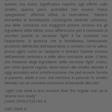
numeri, ma molto significativa rispetto agli effetti sullo
smalto; questa, però, potrebbe non essere l’unica
spiegazione” afferma infine la ricercatrice. “Mentre
entrambe le formulazioni contengono anidride carbonica,
una delle sostanze con maggiore potere erosivo tra gli
ingredienti delle bibite, esse differiscono per il contenuto di
zuccheri poiché la versione ‘light’ li ha sostituiti con
l’aspartame. Si ipotizza che la fenilalanina, l’aminoacido
prodotto dall’idrolisi dell’aspartame a contatto con la saliva,
possa agire come un tampone e limitare l’azione erosiva
dell’anidride carbonica e delle altre sostanze acide. Il fatto
che l’insieme degli ingredienti della versione ‘light’ creino,
per tutte queste ragioni, danni minori allo smalto dentale è
oggi assodato ed è un’informazione che può essere fornita
ai pazienti, adulti e non, che mettono in pericolo lo smalto
dentale con un consumo eccessivo di bevande alla cola”.
“Light cola drink is less erosive than the regular one: an in
situ/ex vivo study”
J Dent 2009;37(2):163-6.
GdO 2009; 6