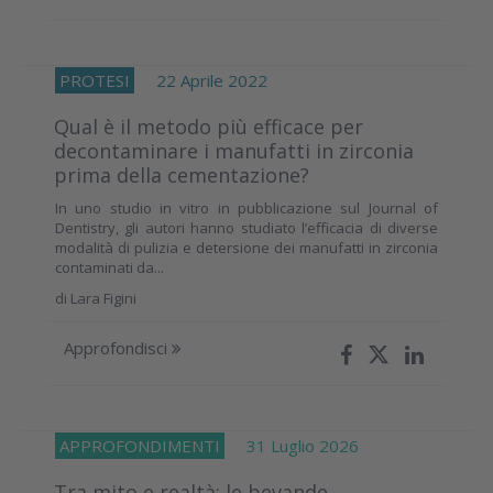
PROTESI
22 Aprile 2022
Qual è il metodo più efficace per
decontaminare i manufatti in zirconia
prima della cementazione?
In uno studio in vitro in pubblicazione sul Journal of
Dentistry, gli autori hanno studiato l’efficacia di diverse
modalità di pulizia e detersione dei manufatti in zirconia
contaminati da...
di
Lara Figini
Approfondisci
APPROFONDIMENTI
31 Luglio 2026
Tra mito e realtà: le bevande