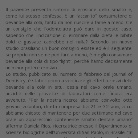
Il paziente presenta sintomi di erosione dello smalto e,
come lui stesso confessa, è un “accanito” consumatore di
bevande alla cola, tanto da non riuscire a farne a meno. C’è
un consiglio che l’odontoiatra può dare in questo caso,
sapendo che l’indicazione di eliminare dalla dieta le bibite
dolci e gassate cadrebbe nel nulla? Secondo un nuovo
studio brasiliano un buon consiglio esiste ed è il seguente:
se proprio non se ne può fare a meno, è meglio consumare
bevande alla cola di tipo “light”, perché hanno decisamente
un minor potere erosivo.
Lo studio, pubblicato sul numero di febbraio del Journal of
Dentistry, è stato il primo a verificare gli effetti erosivi delle
bevande alla cola in situ, ossia nel cavo orale umano,
anziché nelle provette di laboratori come finora era
avvenuto. “Per la nostra ricerca abbiamo coinvolto otto
giovani volontari, di età compresa tra 21 e 32 anni, a cui
abbiamo chiesto di mantenere per due settimane nel cavo
orale un apparecchio contenente smalto dentale umano”
afferma Daniela Rios, ricercatrice presso il Dipartimento di
scienze biologiche dell’Università di San Paolo, in Brasile. “In