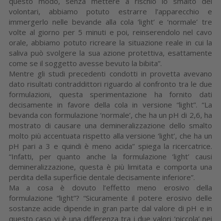
questo modo, senza mettere a rischio lo smalto dei
volontari, abbiamo potuto estrarre l’apparecchio e
immergerlo nelle bevande alla cola ‘light’ e ‘normale’ tre
volte al giorno per 5 minuti e poi, reinserendolo nel cavo
orale, abbiamo potuto ricreare la situazione reale in cui la
saliva può svolgere la sua azione protettiva, esattamente
come se il soggetto avesse bevuto la bibita”.
Mentre gli studi precedenti condotti in provetta avevano
dato risultati contraddittori riguardo al confronto tra le due
formulazioni, questa sperimentazione ha fornito dati
decisamente in favore della cola in versione “light”. “La
bevanda con formulazione ‘normale’, che ha un pH di 2,6, ha
mostrato di causare una demineralizzazione dello smalto
molto più accentuata rispetto alla versione ‘light’, che ha un
pH pari a 3 e quindi è meno acida” spiega la ricercatrice.
“Infatti, per quanto anche la formulazione ‘light’ causi
demineralizzazione, questa è più limitata e comporta una
perdita della superficie dentale decisamente inferiore”.
Ma a cosa è dovuto l’effetto meno erosivo della
formulazione “light”? “Sicuramente il potere erosivo delle
sostanze acide dipende in gran parte dal valore di pH e in
questo caso vi è una differenza tra i due valori ‘piccola’ nei