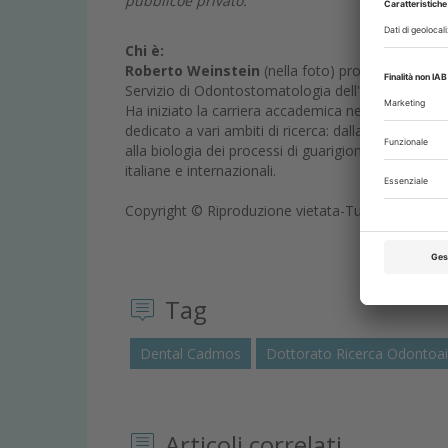
pubblicoe privato.
Chi è:
Roberto Weinstein
(nella foto) professore ordi
Servizio di Odontostomatologia dell'Istituto Orto
Ha iniziato la carriera accademica nel 1975 e dal
dedicato a vari ambiti di ricerca: dalla medicina ri
alla biologia dei processi di guarigione dell'osso. È 
italiane e internazionali.
Copyright © Riproduzione vietata-Tutti i diritti rise
Tag
Dental Cadmos
Dottorato Ricerca Odontoai
Articoli correlati