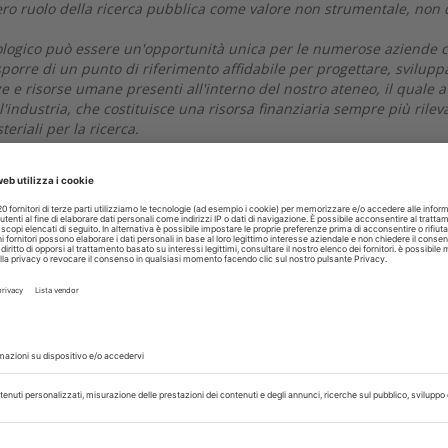
vero ruolo della ricerca pubblica come valore non strumentale, non 
ologico può essere un'opportunità unica per le numerose aziende 
sporre di un punto di riferimento affidabile per progettare, svilupp
e e risorse umane presenti all'interno del nostro ateneo, il quale a
l'industria, che costituisce una risorsa finanziaria sempre più rilev
teriali per la ricerca.
? Chi sono i nuovi dottorandi?
, di cui 2 stranieri, per coprire un totale di 7 posti disponibili, di
i loro ha presentato progetti di ricerca di ottimo livello qualitativ
a il 20% dei partecipanti (e 2 tra i neo dottorandi) aveva una laurea 
resse che questo dottorato ha suscitato al di fuori del campo
zionali per un dottore di ricerca in scienze odontostomatologi
 competenza consentirà di avere, al termine del triennio, dottori d
uppare autonomamente attività di ricerca avanzata, di analizzare i
entifici per riviste internazionali. Poiché molte ricerche scientifiche
ale, al termine del ciclo il dottore di ricerca avrà acquisito
istica al servizio della comunità.
libera professione, carriera accademica, ricerca e sviluppo nel sett