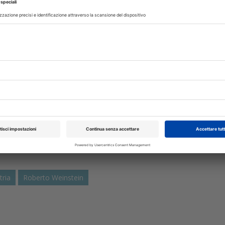
nario di Malattie Odontostomatologiche, è attualmente direttore del
pedico Galeazzi IRCCS di Milano.
 1990 è professore di prima fascia, sempre a Milano. Nel tempo si è
generativa all'ingegneria dei tessuti, dalle metodiche di chirurgia impla
autore di libri di testo e di numerosi lavori scientifici pubblicati su rivis
rvati
tria
Roberto Weinstein