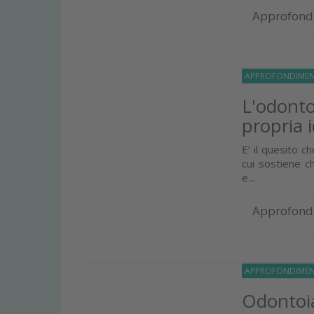
Approfond
APPROFONDIMEN
L'odonto
propria 
E’ il quesito c
cui sostiene c
e...
Approfond
APPROFONDIMEN
Odontoiat