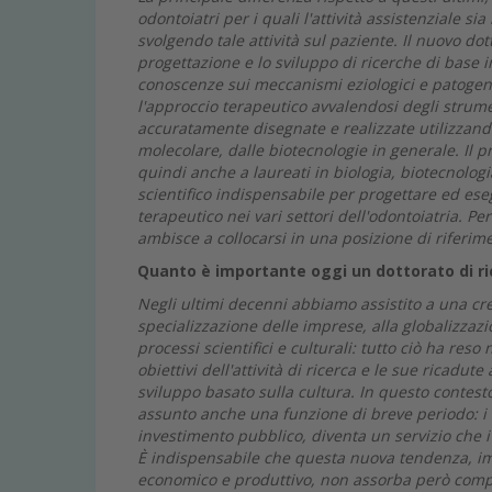
odontoiatri per i quali l'attività assistenziale si
svolgendo tale attività sul paziente. Il nuovo d
progettazione e lo sviluppo di ricerche di base in
conoscenze sui meccanismi eziologici e patogenet
l'approccio terapeutico avvalendosi degli strument
accuratamente disegnate e realizzate utilizzand
molecolare, dalle biotecnologie in generale. Il 
quindi anche a laureati in biologia, biotecnolog
scientifico indispensabile per progettare ed eseg
terapeutico nei vari settori dell'odontoiatria. Per
ambisce a collocarsi in una posizione di riferim
Quanto è importante oggi un dottorato di ric
Negli ultimi decenni abbiamo assistito a una cre
specializzazione delle imprese, alla globalizzaz
processi scientifici e culturali: tutto ciò ha res
obiettivi dell'attività di ricerca e le sue ricadut
sviluppo basato sulla cultura. In questo contes
assunto anche una funzione di breve periodo: i r
investimento pubblico, diventa un servizio che i
È indispensabile che questa nuova tendenza, imp
economico e produttivo, non assorba però comple