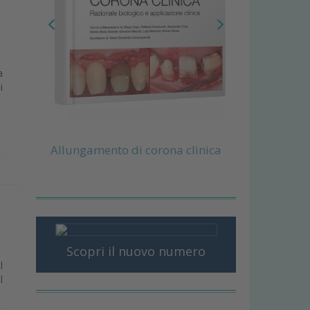
a
i
Allungamento di corona clinica
Scopri il nuovo numero
l
l