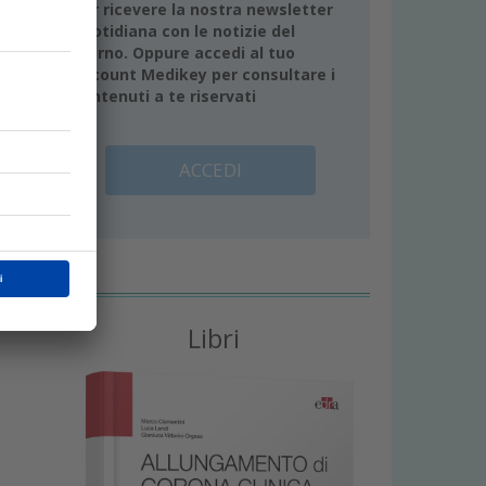
per ricevere la nostra newsletter
quotidiana con le notizie del
giorno. Oppure accedi al tuo
account Medikey per consultare i
contenuti a te riservati
ntare
te
ACCEDI
Libri