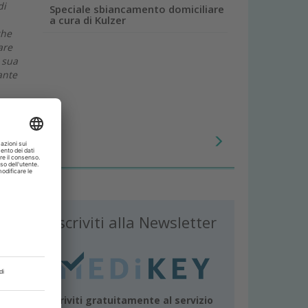
di
Speciale sbiancamento domiciliare
a cura di Kulzer
che
are
 sua
ante
 cui
o e
in
che?
Iscriviti alla Newsletter
i
ore
Iscriviti gratuitamente al servizio