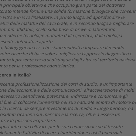
a il principale obiettivo e che occupino gran parte del dottorato
ottorato intende fornire una solida formazione biologica che consent
 vitro e in vivo finalizzate, in primo luogo, ad approfondire le
ici delle malattie del cavo orale, e in secondo luogo a migliorare
i più affidabili, scelti sulla base di prove di laboratorio
o moderne tecnologie mutuate dalla genetica, dalla biologia
presente dottorato è aperto
ia, bioingegneria ecc. che siano motivati a imparare il metodo
uire ricerche di base volte a migliorare l'approccio diagnostico e
tanto il presente corso si distingue dagli altri sul territorio naziona
ento per la professione odontoiatrica.
erca in Italia?
scente professionalizzazione dei corsi di studio, a un'importante
ione dell'economia e delle comunicazioni, all'accelerazione di molti
o necessario identificare, potenziare, indirizzare e comunicare gli
e al fine di collocare l'università nel suo naturale ambito di motore pe
to la ricerca, da sempre investimento di medio e lungo periodo, ha
isultati ricadono sul mercato e la ricerca, oltre a essere un
 privati possono acquistare.
ortante e da coltivare per le sue connessioni con il tessuto
tamente l'attività di ricerca inaridendone così il potenziale