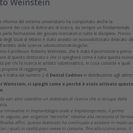
rto Weinstein
e riforma del sistema universitario ha comportato anche la
zazione dei corsi di dottorato di ricerca, da sempre un fondamentale
perla formazione dei giovani ricercatori in tutte le discipline. Presso
ità degli Studi di Milano è stato avviato un nuovodottorato dedicato al
ell'ambito delle scienze odontostomatologiche.
iamo il professor Roberto Weinstein, che è stato il promotore e primo
ore di questo dottorato e che ci spiegherà come è nata questa nuov
à per chi fa ricerca in ambito odontoiatrico, in cosa consiste e quali
si propone di raggiungere.
ta è tratta dal numero 2 di
Dental Cadmos
in distribuzione agli abbon
r Weinstein, ci spieghi come e perché è stato attivato quest
o.
 da vari anni coordino un dottorato di ricerca che si occupa della
ria.
he innovative in Implantologia orale e Implantoprotesi, il primo
 In seguito, per esigenze "tecniche" relative alla necessità di forma
inalità affini, questo dottorato ha continuato a esistere in modo q
con i quali in realtà poco aveva in comune, fino allo scorso anno. Il