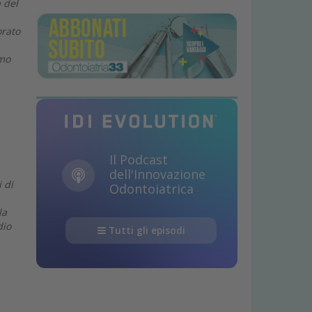
 del
orato
amo
Il Podcast
dell'Innovazione
 di
Odontoiatrica
la
dio
Tutti gli episodi