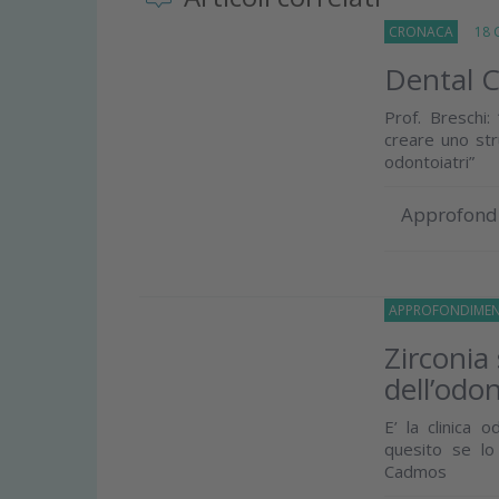
CRONACA
18 G
Dental C
Prof. Breschi:
creare uno str
odontoiatri”
Approfond
APPROFONDIMEN
Zirconia
dell’odon
E’ la clinica 
quesito se lo 
Cadmos