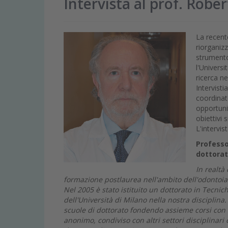
Intervista al prof. Robe
La recent
riorganiz
strumento 
l'Univers
ricerca n
Intervist
coordinat
opportunit
obiettivi 
L'intervis
Professo
dottorat
In realtà
formazione postlaurea nell'ambito dell'odontoiat
Nel 2005 è stato istituito un dottorato in Tecnic
dell'Università di Milano nella nostra disciplina.
scuole di dottorato fondendo assieme corsi con f
anonimo, condiviso con altri settori disciplinari 