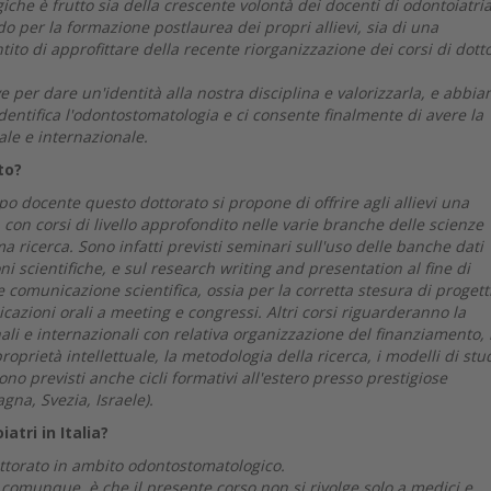
che è frutto sia della crescente volontà dei docenti di odontoiatria
o per la formazione postlaurea dei propri allievi, sia di una
ito di approfittare della recente riorganizzazione dei corsi di dott
e per dare un'identità alla nostra disciplina e valorizzarla, e abbi
dentifica l'odontostomatologia e ci consente finalmente di avere la
ale e internazionale.
to?
o docente questo dottorato si propone di offrire agli allievi una
con corsi di livello approfondito nelle varie branche delle scienze
 ricerca. Sono infatti previsti seminari sull'uso delle banche dati
i scientifiche, e sul research writing and presentation al fine di
ce comunicazione scientifica, ossia per la corretta stesura di progetti
icazioni orali a meeting e congressi. Altri corsi riguarderanno la
nali e internazionali con relativa organizzazione del finanziamento, 
proprietà intellettuale, la metodologia della ricerca, i modelli di stu
 Sono previsti anche cicli formativi all'estero presso prestigiose
gna, Svezia, Israele).
atri in Italia?
dottorato in ambito odontostomatologico.
, comunque, è che il presente corso non si rivolge solo a medici e