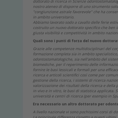
dottorato di ricerca in Scienze odontostomatologi
nostro ateneo di disporre di uno strumento solid
"congiunzione astrale favorevole" che ha consent
in ambito universitario.
Abbiamo lavorato sodo a cavallo delle ferie estiv
costruito un nuovo dottorato specifico che ben i
giusta visibilità e competitività in ambito nazion
Quali sono i punti di forza del nuovo dottora
Grazie alle competenze multidisciplinari del corp
formazione completa sia in ambito specialistico, 
odontostomatologiche, sia nell'ambito del sistema
biomediche, per il reperimento delle informazion
fornire le basi lessicali e formali per una effica
ricerca e articoli scientifici così come per comun
gestione della ricerca, i sistemi di ricerca nazio
valorizzazione dei risultati della ricerca e della 
in vivo e in vitro, le basi di statistica applicata.
università e centri di ricerca (per esempio in Spa
Era necessario un altro dottorato per odontoi
A livello nazionale vi sono pochissimi corsi di 
La principale differenza rispetto a questi ultimi