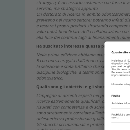
strategico; è necessario sostenere con forza il 
servizio, ma strategico appunto.
Un dottorato di ricerca in ambito odontostomat
gravitano nel nostro settore: potranno infatti di
e testare i propri prodotti sfruttando competenz
volta potrà beneficiare della collaborazione con 
alla luce dei continui tagli ai finanziamenti minis
Ha suscitato interesse questa prima edizione
Nella prima edizione abbiamo avuto ben 25 iscritti
5 con borsa erogata dall'ateneo. La maggioranza d
la selezione è stata tutt'altro che semplice. Circ
discipline biologiche, a testimonianza dell'inte
odontoiatrico.
Quali sono gli obiettivi e gli sbocchi occupa
L'impegno di docenti esperti nei propri campi di
ricerca estremamente qualificati, capaci di svil
risultati con competenza e di scrivere articoli sci
sono strettamente correlate all'attività assistenzi
un'esperienza professionale qualificata e special
Gli sbocchi occupazionali e professionali sono: 