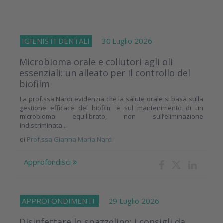
IGIENISTI DENTALI
30 Luglio 2026
Microbioma orale e collutori agli oli
essenziali: un alleato per il controllo del
biofilm
La prof.ssa Nardi evidenzia che la salute orale si basa sulla
gestione efficace del biofilm e sul mantenimento di un
microbioma equilibrato, non sull’eliminazione
indiscriminata...
di
Prof.ssa Gianna Maria Nardi
Approfondisci
APPROFONDIMENTI
29 Luglio 2026
Disinfettare lo spazzolino: i consigli da