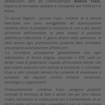
all’esercizio
”, dice ad Odontoiatria33
Andrea Tuzio
,
esperto di normative sanitarie e consulente per l’OMCeO di
Roma.
“
In alcune Regioni
- precisa Tuzio-
soltanto se le attività
esercitate non sono assoggettate ad autorizzazione
sanitaria allora è possibile la locazione di una o più stanze
all’interno dell’immobile. In altre, invece, è possibile
addirittura l’alternanza in giorni diversi della settimana. In
altre ancora ogni professionista presente deve richiedere
una propria autorizzazione all’esercizio
”.
“
La normativa presuppone generalmente che ogni
odontoiatra, in forma singola, associata o STP, vanti un
diritto reale di godimento rispetto all’immobile (diritto che
può essere acquisito solo tramite la locazione, il comodato
d’uso e altri contratti idonei) che consente di mantenere il
possesso dei requisiti minimi richiesti: strutturali,
tecnologici e organizzativi
”.
“
Frequentemente
–continua Tuzio-
vengono proposti
contratti di fornitura di beni e servizi che per loro natura,
invece, escludono la costituzione e/o il trasferimento di un
diritto reale sull’immobile, prevedendo solo la concessione