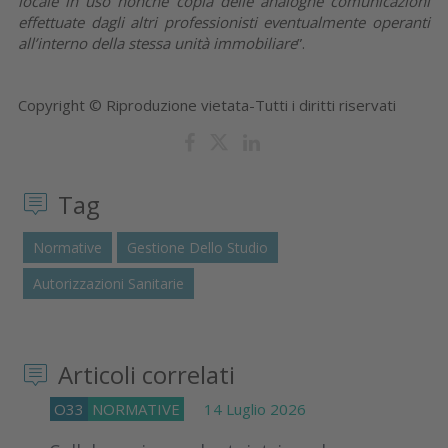
locale in uso nonché copia delle analoghe comunicazioni
effettuate dagli altri professionisti eventualmente operanti
all’interno della stessa unità immobiliare
”.
Copyright © Riproduzione vietata-Tutti i diritti riservati
Tag
Normative
Gestione Dello Studio
Autorizzazioni Sanitarie
Articoli correlati
O33
NORMATIVE
14 Luglio 2026