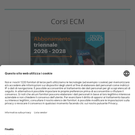
Corsi ECM
DENTAL CADMOS 2026 - 2028 triennale 150
crediti ECM
Corsi FAD odontoiatri DENTAL CADMOS triennale 150
crediti ECM
Crediti ECM:
150 crediti
Prezzo:
280,00 € IVA inclusa