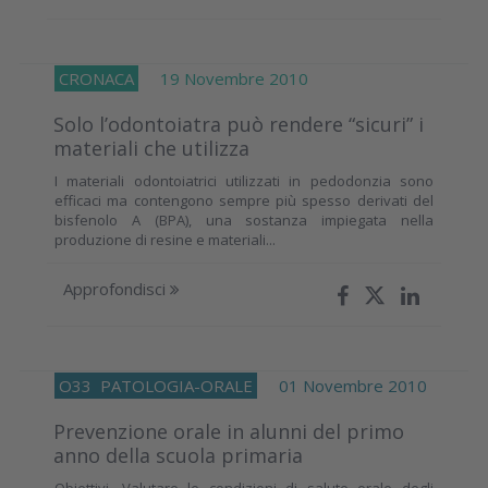
CRONACA
19 Novembre 2010
Solo l’odontoiatra può rendere “sicuri” i
materiali che utilizza
I materiali odontoiatrici utilizzati in pedodonzia sono
efficaci ma contengono sempre più spesso derivati del
bisfenolo A (BPA), una sostanza impiegata nella
produzione di resine e materiali...
Approfondisci
O33
PATOLOGIA-ORALE
01 Novembre 2010
Prevenzione orale in alunni del primo
anno della scuola primaria
Obiettivi. Valutare le condizioni di salute orale degli