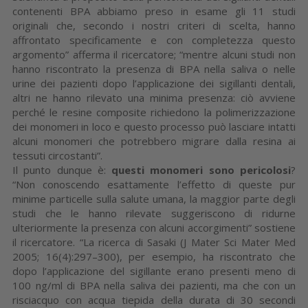
contenenti BPA abbiamo preso in esame gli 11 studi
originali che, secondo i nostri criteri di scelta, hanno
affrontato specificamente e con completezza questo
argomento” afferma il ricercatore; “mentre alcuni studi non
hanno riscontrato la presenza di BPA nella saliva o nelle
urine dei pazienti dopo l’applicazione dei sigillanti dentali,
altri ne hanno rilevato una minima presenza: ciò avviene
perché le resine composite richiedono la polimerizzazione
dei monomeri in loco e questo processo può lasciare intatti
alcuni monomeri che potrebbero migrare dalla resina ai
tessuti circostanti”.
Il punto dunque è:
questi monomeri sono pericolosi
?
“Non conoscendo esattamente l’effetto di queste pur
minime particelle sulla salute umana, la maggior parte degli
studi che le hanno rilevate suggeriscono di ridurne
ulteriormente la presenza con alcuni accorgimenti” sostiene
il ricercatore. “La ricerca di Sasaki (J Mater Sci Mater Med
2005; 16(4):297–300), per esempio, ha riscontrato che
dopo l’applicazione del sigillante erano presenti meno di
100 ng/ml di BPA nella saliva dei pazienti, ma che con un
risciacquo con acqua tiepida della durata di 30 secondi