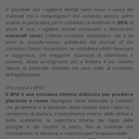
E’ possibile che i sigillanti dentali siano nocivi a causa dei
materiali che li compongono? Pur essendo spesso sotto
esame, in particolare per il contenuto di bisfenolo A (
BPA
) di
alcuni di essi, i sigillanti dentali continuano a dimostrarsi
materiali sicuri
. L’ultima revisione sistematica che li ha
presi in considerazione, pubblicata dal
Journal of the
Canadian Dental Association
, ne sottolinea infatti l’innocuità
e suggerisce, per maggiore sicurezza di odontoiatri e
pazienti, alcuni accorgimenti atti a limitare il pur minimo
rilascio di particelle chimiche nel cavo orale al momento
dell’applicazione.
Che cosa è il BPA?
Il BPA è una sostanza chimica utilizzata per produrre
plastiche e resine
impiegate come materiale a contatto
con gli alimenti e le bevande; alcuni esempi sono i biberon, i
contenitori di plastica, il rivestimento interno delle lattine e
delle scatolette, la copertura interna dei tappi delle
bottiglie e dei vasetti di vetro, fino ai materiali che
costituiscono le tubature e i serbatoi per l’acqua potabile.