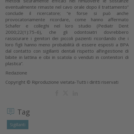
metodi sicuramente efficaci nel rimuovere le sostanze
eventualmente rimaste nel cavo orale dopo il trattamento”
conclude il ricercatore; “e forse si può anche
provocatoriamente ricordare, come hanno affermato
Schafer e colleghi nel loro studio (Pediatr Dent
2000;22(1):75–6), che gli odontoiatri dovrebbero
rassicurare i genitori dei piccoli pazienti ricordando che i
loro figli hanno meno probabilità di essere esposti a BPA
dal contatto con sigillanti dentali rispetto all’ingestione di
bibite in lattina e cibi in scatola o venduti in contenitori di
plastica”.
Redazione
Copyright © Riproduzione vietata-Tutti i diritti riservati
Tag
Sigillanti