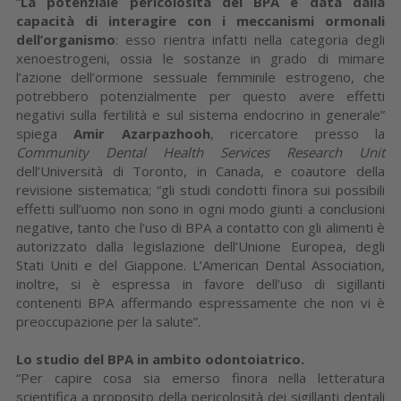
“
La potenziale pericolosità del BPA è data dalla
capacità di interagire con i meccanismi ormonali
dell’organismo
: esso rientra infatti nella categoria degli
xenoestrogeni, ossia le sostanze in grado di mimare
l’azione dell’ormone sessuale femminile estrogeno, che
potrebbero potenzialmente per questo avere effetti
negativi sulla fertilità e sul sistema endocrino in generale”
spiega
Amir Azarpazhooh
, ricercatore presso la
Community Dental Health Services Research Unit
dell’Università di Toronto, in Canada, e coautore della
revisione sistematica; “gli studi condotti finora sui possibili
effetti sull’uomo non sono in ogni modo giunti a conclusioni
negative, tanto che l’uso di BPA a contatto con gli alimenti è
autorizzato dalla legislazione dell’Unione Europea, degli
Stati Uniti e del Giappone. L’American Dental Association,
inoltre, si è espressa in favore dell’uso di sigillanti
contenenti BPA affermando espressamente che non vi è
preoccupazione per la salute”.
Lo studio del BPA in ambito odontoiatrico.
“Per capire cosa sia emerso finora nella letteratura
scientifica a proposito della pericolosità dei sigillanti dentali