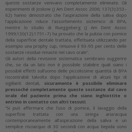
queste sostanze venivano completamente eliminate. Gli
esperimenti di Joskow (J Am Dent Assoc 2006; 137(3):353–
62) hanno dimostrato che l’aspirazione della saliva dopo
l’applicazione riduce l’assorbimento sistemico di BPA,
mentre lo studio di Rueggeberg (J Am Dent Assoc
1999;130(12):1751–7) ha provato che la pulizia con pomice
della superficie dentale trattata, effettuata utilizzando per
esempio una prophy cup, rimuove il 93-95 per cento delle
sostanze residue rimaste nel cavo orale”.
Gli autori della revisione sistematica sembrano suggerire
che, se da un lato non è possibile stabilire quali siano i
possibili effetti sull’uomo delle piccolissime quantità di BPA
riscontrabili talvolta dopo l’applicazione di alcuni tipi di
sigillanti dentali,
sicuramente è possibile eliminare
pressoché completamente queste sostanze dal cavo
orale del paziente prima che siano inghiottite o
entrino in contatto con altri tessuti
.
“Si può affermare che l’uso di pomice, il lavaggio della
superficie trattata con una siringa aria/acqua
contemporaneamente all’aspirazione della saliva e un
semplice risciacquo di 30 secondi con acqua tiepida sono