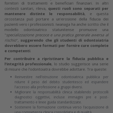
fornitori di trattamenti e beneficiari finanziari. In altri
contesti sanitari, rileva,
questi ruoli sono separati per
mantenere distinte le responsabilità
, e questa
circostanza può portare a un'erosione della fiducia dei
pazienti vero i professionisti. Iwanaga ha anche scritto che il
modello odontoiatrico statunitense promuove una
"
specializzazione precoce e una pratica generale avversa al
rischio
",
suggerendo che gli studenti di odontoiatria
dovrebbero essere formati per fornire cure complete
e competenti
.
Per contribuire a ripristinare la fiducia pubblica e
l'integrità professionale
, lo studio suggerisce una serie
di misure che l’odontoiatra dovrebbe adottare. Tra queste:
Reinvestire nell'istruzione odontoiatrica pubblica per
ridurre il peso del debito studentesco ed espandere
l'accesso alla professione a gruppi diversi.
Migliorare la responsabilità clinica stabilendo protocolli
diagnostici oggettivi, incluse immagini pre e post-
trattamento e linee guida standardizzate.
Sostenere la formazione continua verso l’acquisizione di
una competenza clinica consolidata e di qualità.