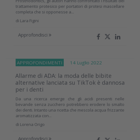
Prosthodontics, gli autori hanno confrontato i risultati del
trattamento protesico per portatori di protesi mascellare
completa che si opponesse a...
di
Lara Figini
Approfondisci
APPROFONDIMENTI
14 Luglio 2022
Allarme di ADA: la moda delle bibite
alternative lanciata su TikTok è dannosa
per i denti
Da una ricerca emerge che gli acidi presenti nelle
bevande senza zucchero potrebbero erodere lo smalto
dei denti. Intanto una ricetta che mescola acqua frizzante
aromatizzata con...
di
Lorena Origo
Approfondisci