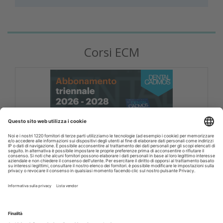
Corsi ECM
DENTAL CADMOS 2026 - 2028 triennale 150
crediti ECM
Corsi FAD odontoiatri DENTAL CADMOS triennale 150
crediti ECM
Crediti ECM:
150 crediti
Prezzo:
280,00 € IVA inclusa