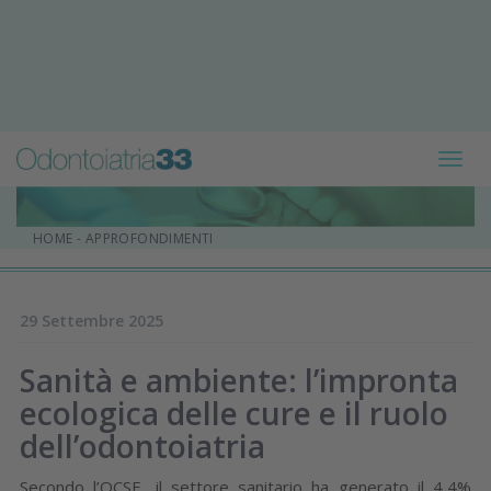
Toggl
navig
HOME
-
APPROFONDIMENTI
29 Settembre 2025
Sanità e ambiente: l’impronta
ecologica delle cure e il ruolo
dell’odontoiatria
Secondo l’OCSE, il settore sanitario ha generato il 4,4%