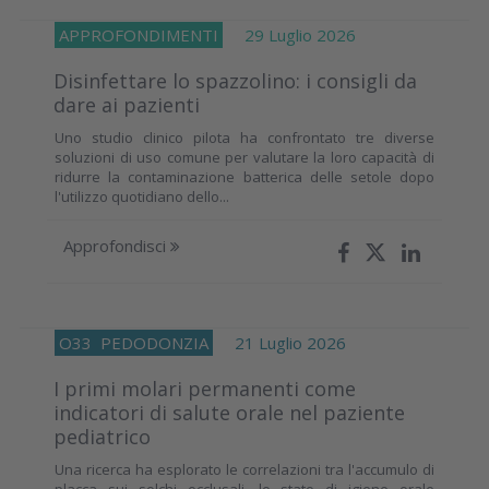
APPROFONDIMENTI
29 Luglio 2026
Disinfettare lo spazzolino: i consigli da
dare ai pazienti
Uno studio clinico pilota ha confrontato tre diverse
soluzioni di uso comune per valutare la loro capacità di
ridurre la contaminazione batterica delle setole dopo
l'utilizzo quotidiano dello...
Approfondisci
O33
PEDODONZIA
21 Luglio 2026
I primi molari permanenti come
indicatori di salute orale nel paziente
pediatrico
Una ricerca ha esplorato le correlazioni tra l'accumulo di
placca sui solchi occlusali, lo stato di igiene orale