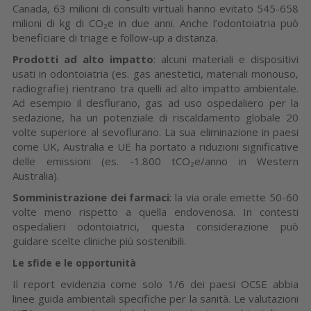
Canada, 63 milioni di consulti virtuali hanno evitato 545-658
milioni di kg di CO₂e in due anni. Anche l’odontoiatria può
beneficiare di triage e follow-up a distanza.
Prodotti ad alto impatto
: alcuni materiali e dispositivi
usati in odontoiatria (es. gas anestetici, materiali monouso,
radiografie) rientrano tra quelli ad alto impatto ambientale.
Ad esempio il desflurano, gas ad uso ospedaliero per la
sedazione, ha un potenziale di riscaldamento globale 20
volte superiore al sevoflurano. La sua eliminazione in paesi
come UK, Australia e UE ha portato a riduzioni significative
delle emissioni (es. -1.800 tCO₂e/anno in Western
Australia).
Somministrazione dei farmaci
: la via orale emette 50-60
volte meno rispetto a quella endovenosa. In contesti
ospedalieri odontoiatrici, questa considerazione può
guidare scelte cliniche più sostenibili.
Le sfide e le opportunità
Il report evidenzia come solo 1/6 dei paesi OCSE abbia
linee guida ambientali specifiche per la sanità. Le valutazioni