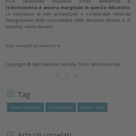
HTA raramente includono criteri ambientali e
l’odontoiatria è ancora marginale in questo dibattito
.
La mancanza di dati armonizzati e comparabili ostacola
l’integrazione della sostenibilità nelle decisioni cliniche e di
sistema, viene rilevato
Nota: immagine generata con IA
Copyright © Riproduzione vietata-Tutti i diritti riservati
Tag
Green Dentistry
Prevenzione
Salute Orale
Articoli correlati