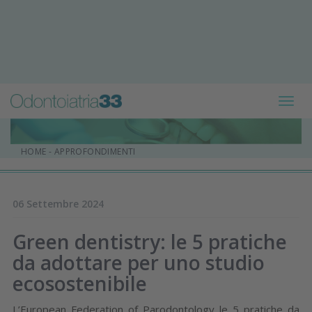
Toggl
navig
HOME
-
APPROFONDIMENTI
06 Settembre 2024
Green dentistry: le 5 pratiche
da adottare per uno studio
ecosostenibile
L’European Federation of Parodontology le 5 pratiche da