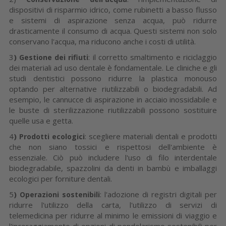
dispositivi di risparmio idrico, come rubinetti a basso flusso
e sistemi di aspirazione senza acqua, può ridurre
drasticamente il consumo di acqua. Questi sistemi non solo
conservano l'acqua, ma riducono anche i costi di utilità.
3
)
: il corretto smaltimento e riciclaggio
Gestione dei rifiuti
dei materiali ad uso dentale è fondamentale. Le cliniche e gli
studi dentistici possono ridurre la plastica monouso
optando per alternative riutilizzabili o biodegradabili. Ad
esempio, le cannucce di aspirazione in acciaio inossidabile e
le buste di sterilizzazione riutilizzabili possono sostituire
quelle usa e getta.
4
)
: scegliere materiali dentali e prodotti
Prodotti ecologici
che non siano tossici e rispettosi dell'ambiente è
essenziale. Ciò può includere l'uso di filo interdentale
biodegradabile, spazzolini da denti in bambù e imballaggi
ecologici per forniture dentali.
5
)
: l'adozione di registri digitali per
Operazioni sostenibili
ridurre l'utilizzo della carta, l'utilizzo di servizi di
telemedicina per ridurre al minimo le emissioni di viaggio e
l'incoraggiamento di opzioni di pendolarismo sostenibili per