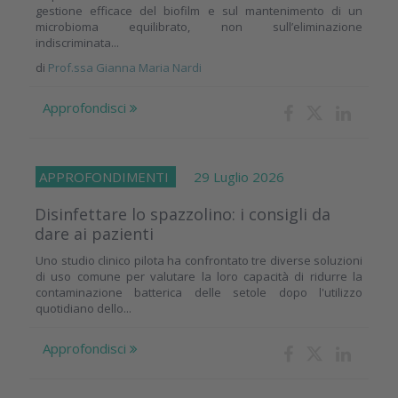
gestione efficace del biofilm e sul mantenimento di un
microbioma equilibrato, non sull’eliminazione
indiscriminata...
di
Prof.ssa Gianna Maria Nardi
Approfondisci
APPROFONDIMENTI
29 Luglio 2026
Disinfettare lo spazzolino: i consigli da
dare ai pazienti
Uno studio clinico pilota ha confrontato tre diverse soluzioni
di uso comune per valutare la loro capacità di ridurre la
contaminazione batterica delle setole dopo l'utilizzo
quotidiano dello...
Approfondisci