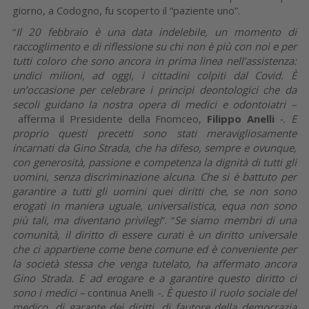
giorno, a Codogno, fu scoperto il “paziente uno”.
“
Il 20 febbraio è una data indelebile, un momento di
raccoglimento e di riflessione su chi non è più con noi e per
tutti coloro che sono ancora in prima linea nell’assistenza:
undici milioni, ad oggi, i cittadini colpiti dal Covid. È
un’occasione per celebrare i principi deontologici che da
secoli guidano la nostra opera di medici e odontoiatri –
afferma il Presidente della Fnomceo,
Filippo Anelli
-. E
proprio questi precetti sono stati meravigliosamente
incarnati da Gino Strada, che ha difeso, sempre e ovunque,
con generosità, passione e competenza la dignità di tutti gli
uomini, senza discriminazione alcuna
.
Che si è battuto per
garantire a tutti gli uomini quei diritti che, se non sono
erogati in maniera uguale, universalistica, equa non sono
più tali, ma diventano privilegi
”. “
Se siamo membri di una
comunità, il diritto di essere curati è un diritto universale
che ci appartiene come bene comune ed è conveniente per
la società stessa che venga tutelato, ha affermato ancora
Gino Strada. E ad erogare e a garantire questo diritto ci
sono i medici –
continua Anelli
-. È questo il ruolo sociale del
medico, di garante dei diritti, di fautore della democrazia