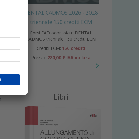
e
DENTAL CADMOS 2026 - 2028
e
triennale 150 crediti ECM
Corsi FAD odontoiatri DENTAL
CADMOS triennale 150 crediti ECM
Crediti ECM:
150 crediti
Prezzo:
280,00 € IVA inclusa
a
Libri
n