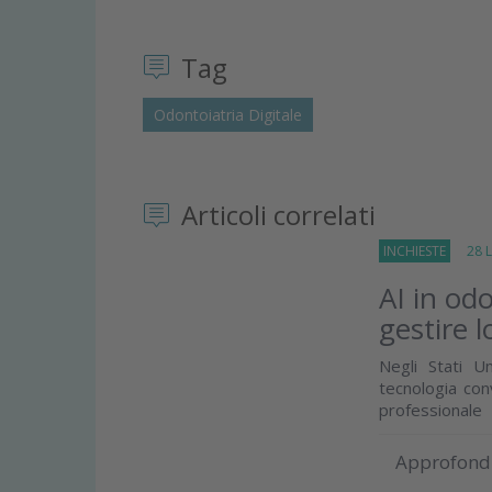
Tag
Odontoiatria Digitale
Articoli correlati
INCHIESTE
28 Lu
AI in odo
gestire l
Negli Stati Un
tecnologia con
professionale
Approfond