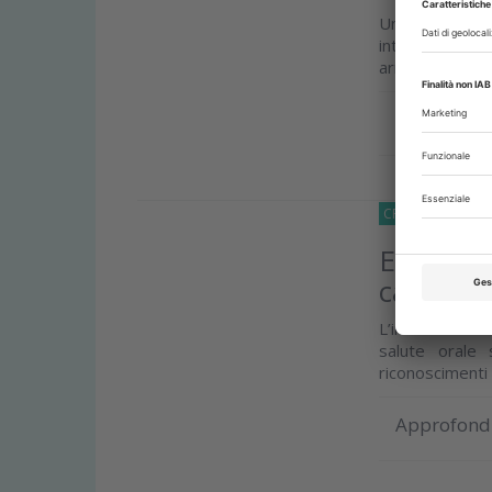
Un case report
intraorale, f
armonizzazione 
Approfond
CRONACA
20 Lu
EFP Digi
candida
L’iniziativa de
salute orale 
riconoscimenti
Approfond