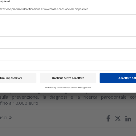
 descrive l’impiego integrato di Digital Smile Design, scansion
accette in disilicato di litio, approccio multidisciplinare 
estetica con acido...
isci
glio 2026
tal Innovation Award 2026, aperte le
ture
ll’EFP premia le migliori idee digitali che possono trasformare l
sulla prevenzione, la diagnosi e la ricerca parodontale co
 fino a 10.000 euro
isci