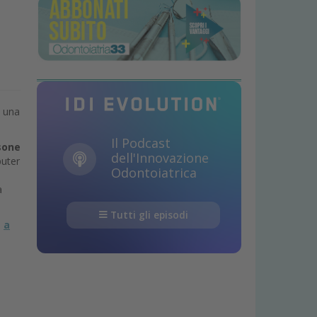
n una
Il Podcast
sone
dell'Innovazione
puter
Odontoiatrica
a
Tutti gli episodi
,
a