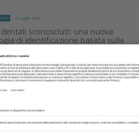
OGIA
22 Luglio 2026
 dentali sconosciuti: una nuova
gia di identificazione basata sulla
ne 3D
nno sviluppato e testato una procedura basata su impronta
ne e confronto tridimensionale per valutare la compatibilità tr
essioni implantari
isci
IVA
20 Luglio 2026
zione dell’agenesia degli incisivi laterali
flow completamente digitale