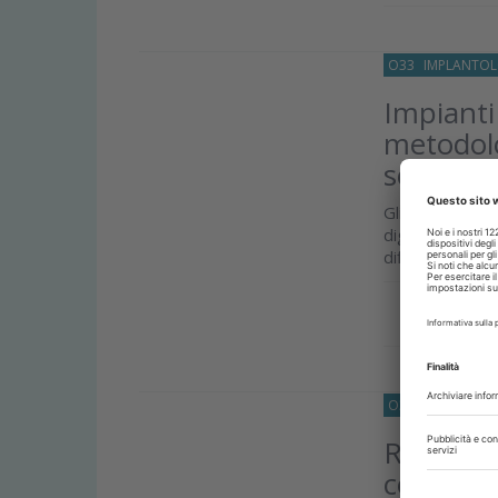
O33
IMPLANTOL
Impianti
metodolo
scansio
Gli autori ha
digitalizzazio
differenti conn
Approfond
O33
CONSERVAT
Riabilita
con work