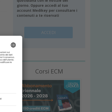
quotidiana con le notizie del
giorno. Oppure accedi al tuo
account Medikey per consultare i
contenuti a te riservati
ACCEDI
,
a
Corsi ECM