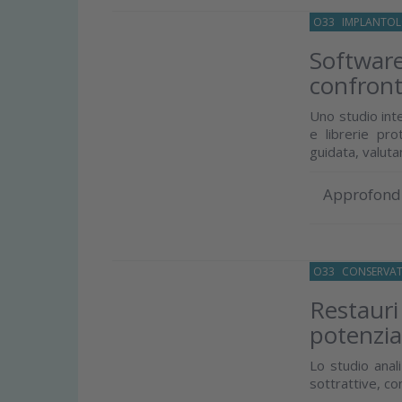
O33
IMPLANTOL
Software
confront
Uno studio inte
e librerie pro
guidata, valuta
Approfond
O33
CONSERVAT
Restauri 
potenzia
Lo studio anal
sottrattive, con