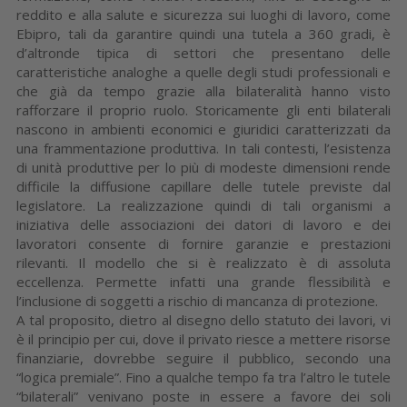
reddito e alla salute e sicurezza sui luoghi di lavoro, come
Ebipro, tali da garantire quindi una tutela a 360 gradi, è
d’altronde tipica di settori che presentano delle
caratteristiche analoghe a quelle degli studi professionali e
che già da tempo grazie alla bilateralità hanno visto
rafforzare il proprio ruolo. Storicamente gli enti bilaterali
nascono in ambienti economici e giuridici caratterizzati da
una frammentazione produttiva. In tali contesti, l’esistenza
di unità produttive per lo più di modeste dimensioni rende
difficile la diffusione capillare delle tutele previste dal
legislatore. La realizzazione quindi di tali organismi a
iniziativa delle associazioni dei datori di lavoro e dei
lavoratori consente di fornire garanzie e prestazioni
rilevanti. Il modello che si è realizzato è di assoluta
eccellenza. Permette infatti una grande flessibilità e
l’inclusione di soggetti a rischio di mancanza di protezione.
A tal proposito, dietro al disegno dello statuto dei lavori, vi
è il principio per cui, dove il privato riesce a mettere risorse
finanziarie, dovrebbe seguire il pubblico, secondo una
“logica premiale”. Fino a qualche tempo fa tra l’altro le tutele
“bilaterali” venivano poste in essere a favore dei soli