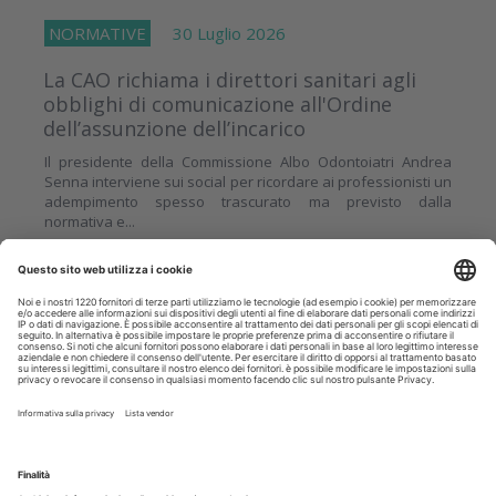
NORMATIVE
30 Luglio 2026
La CAO richiama i direttori sanitari agli
obblighi di comunicazione all'Ordine
dell’assunzione dell’incarico
Il presidente della Commissione Albo Odontoiatri Andrea
Senna interviene sui social per ricordare ai professionisti un
adempimento spesso trascurato ma previsto dalla
normativa e...
Approfondisci
APPROFONDIMENTI
29 Luglio 2026
Disinfettare lo spazzolino: i consigli da
dare ai pazienti
Uno studio clinico pilota ha confrontato tre diverse soluzioni
di uso comune per valutare la loro capacità di ridurre la