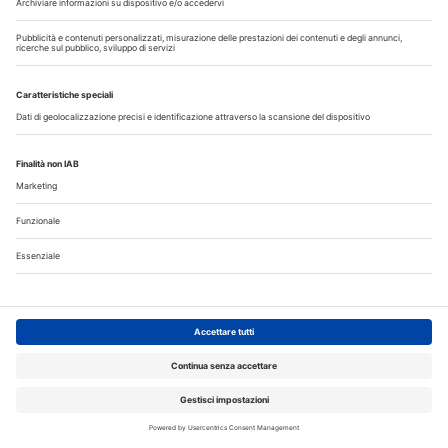
contaminazione batterica delle setole dopo l'utilizzo
quotidiano dello...
Approfondisci
AZIENDE
29 Luglio 2026
L’ imaging 3D nella pratica clinica
L’esperienza del prof. Marco Martignoni con le soluzioni di
imaging Dürr Dental: semplifica la selezione del protocollo e
l’esecuzione dell’esame, riducendo la complessità...
Approfondisci
NORMATIVE
29 Luglio 2026
Stage nei laboratori odontotecnici