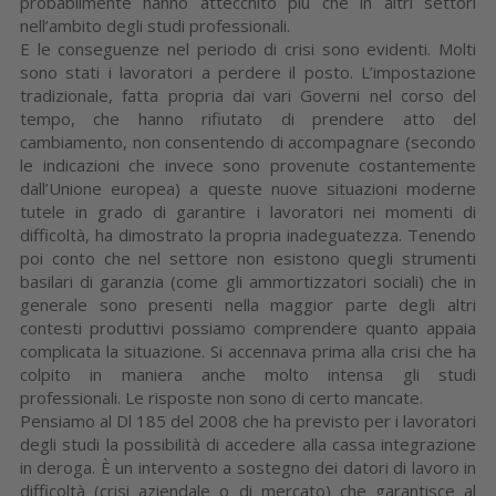
probabilmente hanno attecchito più che in altri settori
nell’ambito degli studi professionali.
E le conseguenze nel periodo di crisi sono evidenti. Molti
sono stati i lavoratori a perdere il posto. L’impostazione
tradizionale, fatta propria dai vari Governi nel corso del
tempo, che hanno rifiutato di prendere atto del
cambiamento, non consentendo di accompagnare (secondo
le indicazioni che invece sono provenute costantemente
dall’Unione europea) a queste nuove situazioni moderne
tutele in grado di garantire i lavoratori nei momenti di
difficoltà, ha dimostrato la propria inadeguatezza. Tenendo
poi conto che nel settore non esistono quegli strumenti
basilari di garanzia (come gli ammortizzatori sociali) che in
generale sono presenti nella maggior parte degli altri
contesti produttivi possiamo comprendere quanto appaia
complicata la situazione. Si accennava prima alla crisi che ha
colpito in maniera anche molto intensa gli studi
professionali. Le risposte non sono di certo mancate.
Pensiamo al Dl 185 del 2008 che ha previsto per i lavoratori
degli studi la possibilità di accedere alla cassa integrazione
in deroga. È un intervento a sostegno dei datori di lavoro in
difficoltà (crisi aziendale o di mercato) che garantisce al