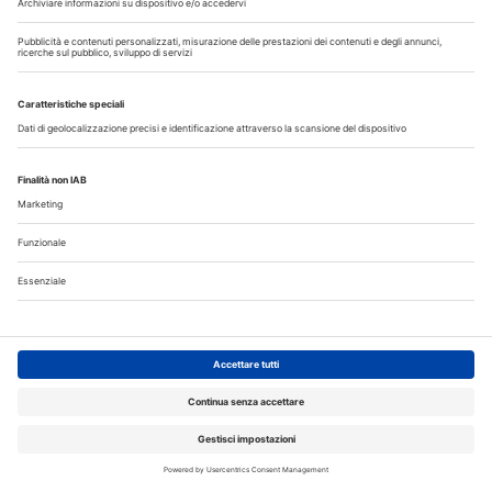
Corsi ECM
DENTAL CADMOS 2026 - 2028 triennale 150
crediti ECM
Corsi FAD odontoiatri DENTAL CADMOS triennale 150
crediti ECM
Crediti ECM:
150 crediti
Prezzo:
280,00 € IVA inclusa