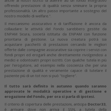
anche ai nostri iscritti di aderire ad un fondo integrativo
offrendo prestazioni di qualità senza sminuire la propria
professionalità. Un altro passo importante a sostegno del
nostro modello di welfare.".
Il meccanismo assicurativo e di tariffazione è ancora da
collaudare: le attività del Fondo sarebbero gestite da
ENPAM Sicura, società istituita da ENPAM con funzione
prioritaria di gestione. La nuova creatura potrà sia
acquistare pacchetti di prestazioni cercando le migliori
offerte dalle compagnie assicurative sia coprire i servizi con
fondi propri ed erogarli anche direttamente rivolgendosi a
medici e odontoiatri propri iscritti. Con qualche tutela in più
per l'erogatore, ad esempio nella coscienza che per una
prestazione di qualità e veramente capace di tutelare il
paziente più di un tot non si può "togliere".
Il tutto sarà definito in autunno quando saranno
approvate le modalità operative e di gestione e
erogazione del Fondo, per ora si parla di ipotesi.
Il criterio di copertura delle prestazioni, anticipa
Doctor33
,
è arrivare dove non arriva il SSN, a tutela della