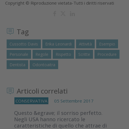
Copyright © Riproduzione vietata-Tutti i diritti riservati
Tag
Cussotto Davis
Erika Leonardi
Attività
Esempio
Personale
Regole
Rispetto
Scritte
Procedure
Dentista
Odontoaitra
Articoli correlati
CONSERVATIVA
05 Settembre 2017
Questo &egrave; il sorriso perfetto.
Negli USA hanno ricercato le
caratteristiche di quello che attrae di