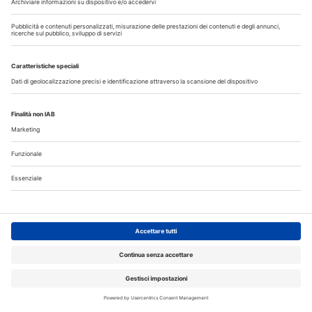
Regione Piemonte e Consulta delle Fondazioni di Origine
Bancaria finanziano progetto screening neonatale e
odontoiatria solidale
Approfondisci
APPROFONDIMENTI
30 Luglio 2026
I 10 indispensabili strumenti per la salute
dentale da mettere in valigia
Straumann ha chiesto dei suggerimenti da dare ai lettori
della stampa generalista dati alla dott.ssa Laforì.
Suggerimenti che, se condivisi, possono essere replicati ai
vostri...
Approfondisci