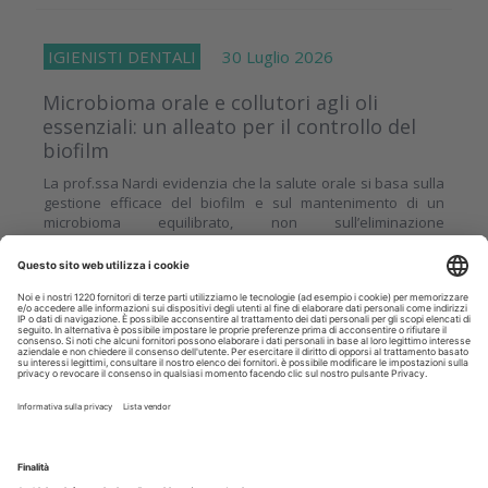
IGIENISTI DENTALI
30 Luglio 2026
Microbioma orale e collutori agli oli
essenziali: un alleato per il controllo del
biofilm
La prof.ssa Nardi evidenzia che la salute orale si basa sulla
gestione efficace del biofilm e sul mantenimento di un
microbioma equilibrato, non sull’eliminazione
indiscriminata...
di
Prof.ssa Gianna Maria Nardi
Approfondisci
CRONACA
30 Luglio 2026
Al via progetto di odontoiatria sociale in
Piemonte