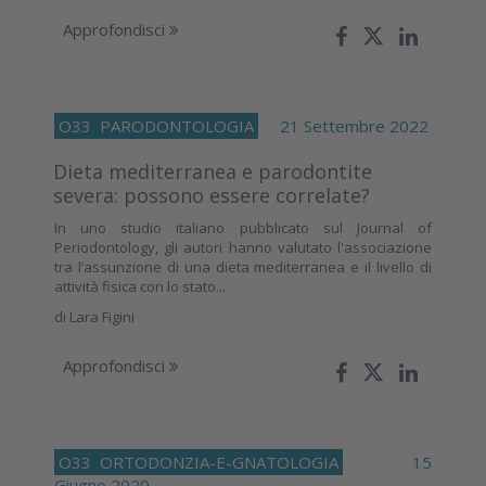
Approfondisci
O33
PARODONTOLOGIA
21 Settembre 2022
Dieta mediterranea e parodontite
severa: possono essere correlate?
In uno studio italiano pubblicato sul Journal of
Periodontology, gli autori hanno valutato l'associazione
tra l’assunzione di una dieta mediterranea e il livello di
attività fisica con lo stato...
di
Lara Figini
Approfondisci
O33
ORTODONZIA-E-GNATOLOGIA
15
Giugno 2020