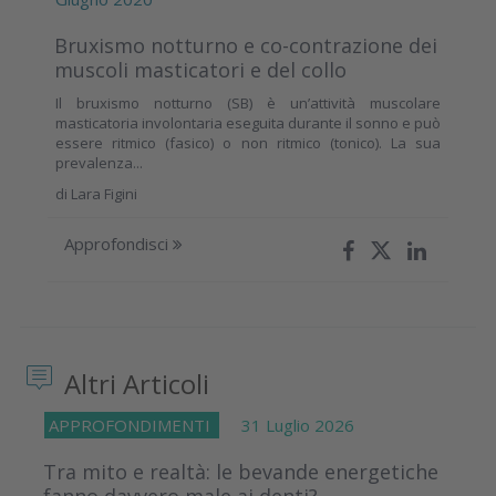
Bruxismo notturno e co-contrazione dei
muscoli masticatori e del collo
Il bruxismo notturno (SB) è un’attività muscolare
masticatoria involontaria eseguita durante il sonno e può
essere ritmico (fasico) o non ritmico (tonico). La sua
prevalenza...
di
Lara Figini
Approfondisci
Altri Articoli
APPROFONDIMENTI
31 Luglio 2026
Tra mito e realtà: le bevande energetiche
fanno davvero male ai denti?