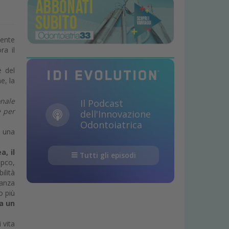
mente
ra il
e del
e, la
onale
Il Podcast
e per
dell'Innovazione
Odontoiatrica
o una
, il
Tutti gli episodi
Bpco,
ilità
danza
o più
ca un
 vita