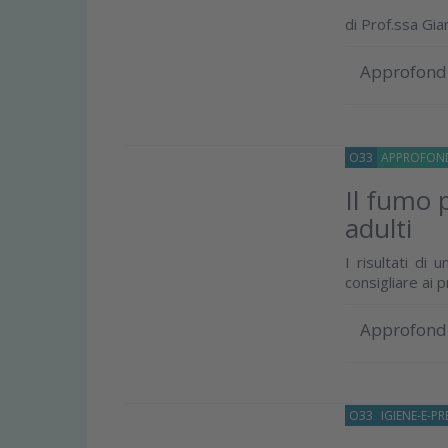
di
Prof.ssa Gia
Approfond
O33
APPROFOND
Il fumo p
adulti
I risultati di
consigliare ai p
Approfond
O33
IGIENE-E-P