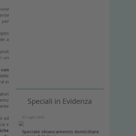
gione
erite
 per
mpito
ile a
randi
in un
 con
delle
hé in
atori
Speciali in Evidenza
hanno
mente
20 Luglio 2026
ri ed
cia e
iche
Speciale sbiancamento domiciliare