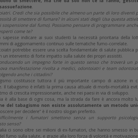
idono di smettere, ma che da soli non ce la fanno, gestit
disassuefazione
.
toiatri. Credi che sia possibile che almeno un parte di loro diventi 
essità di smettere di fumare? In alcuni stati degli Usa questa attivi
to di sospensione dal fumo). Possiamo pensare di programmare anch
esperti come te?
pesse indicare ai suoi studenti la necessità prioritaria della lot
mmi di aggiornamento continuo sulle tematiche fumo-correlate.
toiatri potrebbe essere una scelta fondamentale di salute pubblica p
 un intervento di forte impatto sulla salute dei propri assistiti.
a conducendo un impegno forte in questo senso che troverà un p
a manifestazione rivolta a medici, odontoiatri e team odontoiat
olgendo anche i cittadini?
gismo costituisce tuttora il più importante campo di azione in c
Il tabagismo è infatti la prima causa attuale di morbi-mortalità evit
itmo di crescita impressionante, anche nei paesi in via di sviluppo.
ia è alla base di ogni cosa, ma la strada da fare è ancora molto l
one del tabagismo non esiste assolutamente un metodo uni
oscere per decidere” è il nostro slogan preferito.
fficilmente i fumatori smettono senza un supporto psicologi
sto senso?
talia ci sono oltre sei milioni di ex-fumatori, che hanno smesso in 
 fumo sulla salute, e grazie alla loro forza di volontà e motivazione