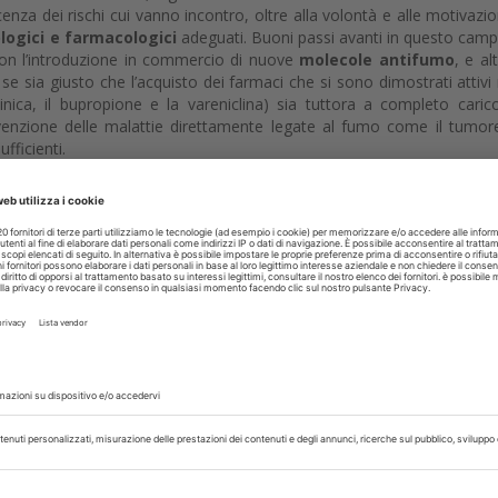
nza dei rischi cui vanno incontro, oltre alla volontà e alle motivazion
ologici e farmacologici
adeguati. Buoni passi avanti in questo cam
on l’introduzione in commercio di nuove
molecole antifumo
, e al
se sia giusto che l’acquisto dei farmaci che si sono dimostrati attivi 
tinica, il bupropione e la vareniclina) sia tuttora a completo caric
evenzione delle malattie direttamente legate al fumo come il tumor
ficienti.
rvati