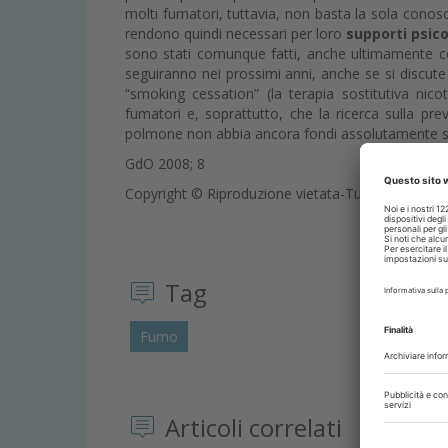
molti fumatori, tuttavia, non basta la sola conosce
rendono quindi necessari per loro
supporti psic
sono stati comunque fatti, anche ultimamente c
seguiranno nei prossimi anni, anche se si discute 
“smoking cessation” (la terapia sostitutiva nico
fumatori e, soprattutto, che la ricerca sulla pr
polmone non abbia ancora fondi assolutamente suf
GdO 2008; 8
Copyright © Riproduzione vietata-Tutti i diritti rise
Tag
Fumo
Articoli correlati