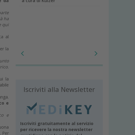
a cura di Kulzer
e da
parte
tà ha
e qui
ta al
er la
unto
rico.
ui la
abile
Iscriviti alla Newsletter
unga.
co e
co e
Iscriviti gratuitamente al servizio
buona
per ricevere la nostra newsletter
. Per