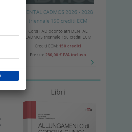
DENTAL CADMOS 2026 - 2028
triennale 150 crediti ECM
Corsi FAD odontoiatri DENTAL
n
CADMOS triennale 150 crediti ECM
Crediti ECM:
150 crediti
Prezzo:
280,00 € IVA inclusa
Libri
a
a