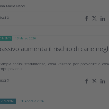
nna Maria Nardi
isci
IMENTI
13 Marzo 2026
assivo aumenta il rischio di carie negl
 un’ampia analisi statunitense, cosa valutare per prevenire e cos
ropri pazienti
isci
REVENZIONE
03 Febbraio 2026