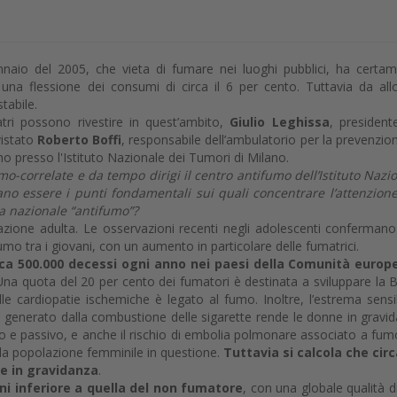
ennaio del 2005, che vieta di fumare nei luoghi pubblici, ha certa
 una flessione dei consumi di circa il 6 per cento. Tuttavia da allo
tabile.
tri possono rivestire in quest’ambito,
Giulio Leghissa
, president
vistato
Roberto Boffi
, responsabile dell’ambulatorio per la prevenzion
o presso l'Istituto Nazionale dei Tumori di Milano.
umo-correlate e da tempo dirigi il centro antifumo dell’Istituto Nazi
o essere i punti fondamentali sui quali concentrare l’attenzion
a nazionale “antifumo”?
azione adulta. Le osservazioni recenti negli adolescenti conferman
fumo tra i giovani, con un aumento in particolare delle fumatrici.
rca 500.000 decessi ogni anno nei paesi della Comunità europea
Una quota del 20 per cento dei fumatori è destinata a sviluppare la 
e cardiopatie ischemiche è legato al fumo. Inoltre, l’estrema sensib
o generato dalla combustione delle sigarette rende le donne in gravi
vo e passivo, e anche il rischio di embolia polmonare associato a fum
ella popolazione femminile in questione.
Tuttavia si calcola che cir
he in gravidanza
.
nni inferiore a quella del non fumatore
, con una globale qualità di