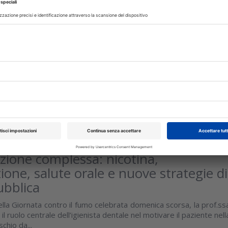
IMENTI
31 Luglio 2026
igarette elettroniche: le conseguenze
lute delle gengive
te resta strettamente legata al tabacco, se ne parla in u
o dell’ European Federation of Periodontology
isci
I
05 Giugno 2026
izione complessa: nicotina,
one, salute orale e nuove strategie di
ubblica
lla Giornata contro il fumo celebrata domenica scorsa, la prof.ss
il ruolo centrale dell’igienista dentale nel motivare il paziente nell
schio da...