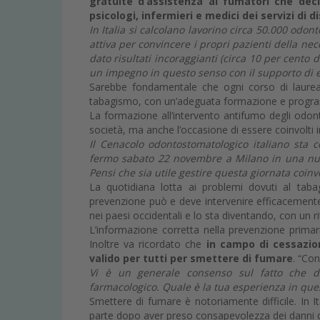
gratuite d’assistenza ai fumatori che dec
psicologi, infermieri e medici dei servizi di 
In Italia si calcolano lavorino circa 50.000 odon
attiva per convincere i propri pazienti della nec
dato risultati incoraggianti (circa 10 per cen
un impegno in questo senso con il supporto di 
Sarebbe fondamentale che ogni corso di laurea sa
tabagismo, con un’adeguata formazione e progra
La formazione all’intervento antifumo degli odon
società, ma anche l’occasione di essere coinvolti in
Il Cenacolo odontostomatologico italiano st
fermo sabato 22 novembre a Milano in una nuov
Pensi che sia utile gestire questa giornata coinv
La quotidiana lotta ai problemi dovuti al taba
prevenzione può e deve intervenire efficacemente. 
nei paesi occidentali e lo sta diventando, con un r
L’informazione corretta nella prevenzione primar
Inoltre va ricordato che
in campo di cessazi
valido per tutti per smettere di fumare
. “Con
Vi è un generale consenso sul fatto che di
farmacologico. Quale è la tua esperienza in que
Smettere di fumare è notoriamente difficile. In I
parte dopo aver preso consapevolezza dei danni del