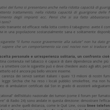
ativi del fumo si presentano anche nella ridotta capacità di guari
tento trattamento, nella ridotta capacità di guarigione delle f
llimento degli impianti ecc. Pensi che si sia fatto abbastanza
i temi?
lo trainante ed efficace nella lotta contro il tabagismo: avete il co
ativi in una popolazione sostanzialmente sana e solitamente disponib
 sigarette “il fumo nuoce gravemente alla salute” non ha dato g
to di sapere che un comportamento sia così nocivo non si traduce 
celta personale e un’esperienza solitaria, un confronto cioè
otina contenuta nel tabacco è capace di dare dipendenza anche più 
 a smettere con le sigarette può e deve chiedere aiuto agli altri, perc
tterlo ed è ancora più bello vincere insieme.
enza dei servizi sanitari italiani: i quasi 13 milioni di nostri fum
legge Sirchia che ha reso i locali pubblici smokefree, ma non 
 di ambulatori certificati dal Ssn in grado di assisterli adeguata
cational” dell’Istituto nazionale dei tumori (come il forum per fumato
re” di Radio 24) sono andate in questa direzione: dimostrare l’effica
oriali e anche quelli distanza, come le Quit Line, ossia
linee telefon