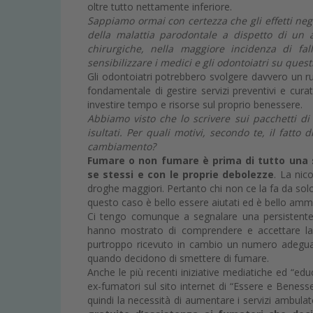
oltre tutto nettamente inferiore.
Sappiamo ormai con certezza che gli effetti neg
della malattia parodontale a dispetto di un at
chirurgiche, nella maggiore incidenza di fa
sensibilizzare i medici e gli odontoiatri su quest
Gli odontoiatri potrebbero svolgere davvero un ruo
fondamentale di gestire servizi preventivi e cur
investire tempo e risorse sul proprio benessere.
Abbiamo visto che lo scrivere sui pacchetti di
isultati. Per quali motivi, secondo te, il fat
cambiamento?
Fumare o non fumare è prima di tutto una s
se stessi e con le proprie debolezze
. La nic
droghe maggiori. Pertanto chi non ce la fa da solo
questo caso è bello essere aiutati ed è bello amme
Ci tengo comunque a segnalare una persistente car
hanno mostrato di comprendere e accettare la 
purtroppo ricevuto in cambio un numero adeguato
quando decidono di smettere di fumare.
Anche le più recenti iniziative mediatiche ed “edu
ex-fumatori sul sito internet di “Essere e Benesse
quindi la necessità di aumentare i servizi ambulat