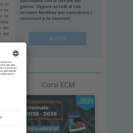
quotidiana con le notizie del
i. Si
giorno. Oppure accedi al tuo
po ne
account Medikey per consultare i
tri ne
contenuti a te riservati
nella
o dei
e del
ACCEDI
Corsi ECM