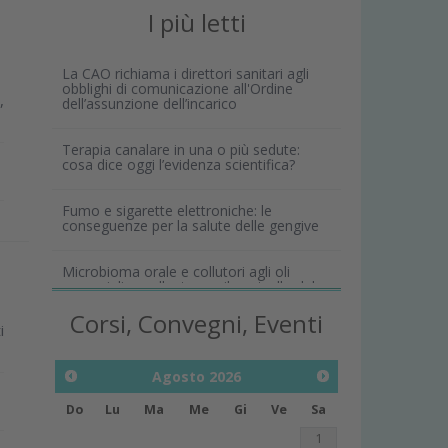
I più letti
La CAO richiama i direttori sanitari agli
obblighi di comunicazione all'Ordine
,
dell’assunzione dell’incarico
Terapia canalare in una o più sedute:
cosa dice oggi l’evidenza scientifica?
Fumo e sigarette elettroniche: le
conseguenze per la salute delle gengive
Microbioma orale e collutori agli oli
essenziali: un alleato per il controllo del
biofilm
Corsi, Convegni, Eventi
i
Agosto
2026
Do
Lu
Ma
Me
Gi
Ve
Sa
1