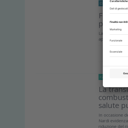
O33
APPROFOND
Fumo e s
per la sa
La parodonti
approfondiment
Approfond
IGIENISTI-DENTAL
La trans
combusti
salute p
In occasione de
Nardi evidenza 
riduzione del ri