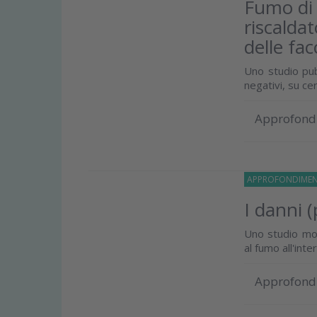
Fumo di 
riscalda
delle fac
Uno studio pubb
negativi, su c
Approfond
APPROFONDIMEN
I danni 
Uno studio most
al fumo all'int
Approfond