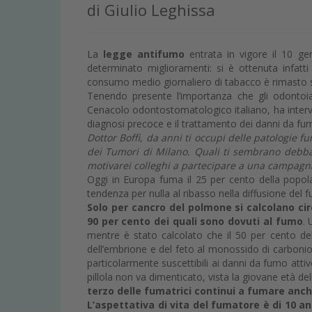
di Giulio Leghissa
La
legge antifumo
entrata in vigore il 10 g
determinato miglioramenti: si è ottenuta infatti
consumo medio giornaliero di tabacco è rimasto s
Tenendo presente l’importanza che gli odontoia
Cenacolo odontostomatologico italiano, ha inter
diagnosi precoce e il trattamento dei danni da fum
Dottor Boffi, da anni ti occupi delle patologie f
dei Tumori di Milano. Quali ti sembrano debban
motivarei colleghi a partecipare a una campagn
Oggi in Europa fuma il 25 per cento della popol
tendenza per nulla al ribasso nella diffusione del 
Solo per cancro del polmone si calcolano ci
90 per cento dei quali sono dovuti al fumo
. 
mentre è stato calcolato che il 50 per cento dell
dell’embrione e del feto al monossido di carboni
particolarmente suscettibili ai danni da fumo atti
pillola non va dimenticato, vista la giovane età d
terzo delle fumatrici continui a fumare anc
L’aspettativa di vita del fumatore è di 10 a