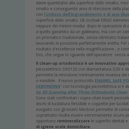
danni quantitativi alla superficie dello smalto, mic
smalto e conseguente area di ritenzione della plac
con
l’utilizzo dell’ingrandimento e di una il
superficie dello smalto. Gli occhiali ERGO Admete
neppure dei minimi residui dopo le operazioni di 
a quello garantito da un galileiano, ma con un ca
un prismatico tradizionale, senza oltretutto trala
lavorando in posizione perfettamente eretta. Per q
risultato d'eccellenza nella magnificazione , e cons
Evo, che segue lo sguardo dell'operatore senza ab
Il clean-up ortodontico
è un innovativo appro
piezoelettrico D05120 con diamantatura D30 e d
permette la rimozione minimamente invasiva dei re
o invisibile. Il nuovo protocollo
ENAMEL SAFE P
DEBONDING
” con tecnologia piezoelettrica si è 
by 3D Scanning after Three Orthodontic Clean- 
Sono stati confrontati i sopra citati inserti piezoe
dischi di lucidatura flessibile e coppette per lucida
eseguito con gli inserti Mectron permette di conse
soprattutto risulta essere estremamente sicuro pe
opportuno
remineralizzare
le superfici dentali e
di igiene orale domiciliare.