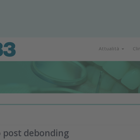
Attualità
Cli
o post debonding