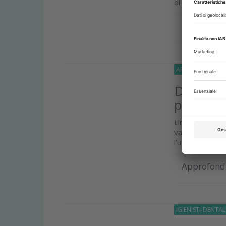
di
Prof.ssa Gia
Approfond
APPROFONDIMEN
Disinfett
pazienti
Uno studio cli
valutare la lor
l'utilizzo quotid
Approfond
IGIENISTI-DENTAL