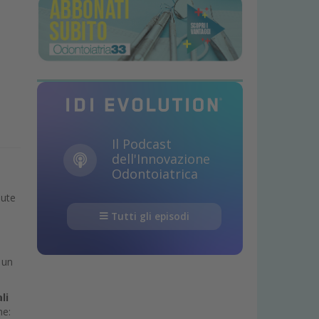
Il Podcast
dell'Innovazione
Odontoiatrica
,
dute
Tutti gli episodi
 un
li
he: