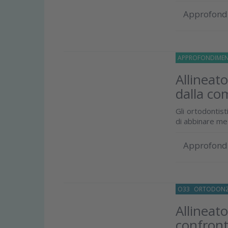
Approfond
APPROFONDIMEN
Allineato
dalla co
Gli ortodontist
di abbinare met
Approfond
O33
ORTODONZ
Allineato
confront