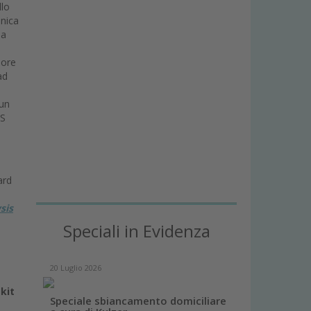
llo
inica
la
iore
ad
 un
-S
ard
sis
Speciali in Evidenza
20 Luglio 2026
l
kit
Speciale sbiancamento domiciliare