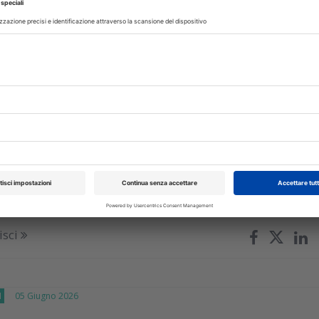
nna Maria Nardi
isci
TI
29 Luglio 2026
are lo spazzolino: i consigli da dare ai
nico pilota ha confrontato tre diverse soluzioni di uso comune pe
o capacità di ridurre la contaminazione batterica delle setole dop
iano dello...
isci
I
05 Giugno 2026