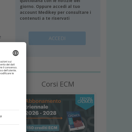
quotidiana con le notizie del
giorno. Oppure accedi al tuo
account Medikey per consultare i
contenuti a te riservati
e
ACCEDI
Corsi ECM
l
e