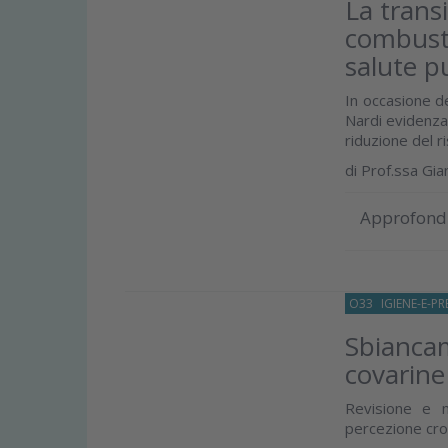
La trans
combusti
salute p
In occasione de
Nardi evidenza 
riduzione del ri
di
Prof.ssa Gia
Approfond
O33
IGIENE-E-P
Sbiancam
covarine 
Revisione e me
percezione crom