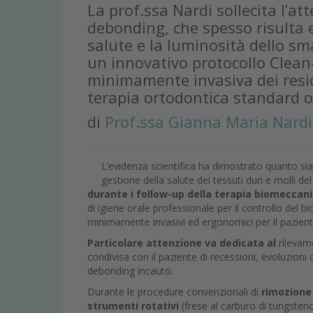
La prof.ssa Nardi sollecita l’at
debonding, che spesso risulta 
salute e la luminosità dello sma
un innovativo protocollo Clean
minimamente invasiva dei residu
terapia ortodontica standard o 
di
Prof.ssa Gianna Maria Nardi
L’evidenza scientifica ha dimostrato quanto sia
gestione della salute dei tessuti duri e molli 
durante i follow-up della terapia biomeccan
di igiene orale professionale per il controllo del bi
minimamente invasivi ed ergonomici per il paziente
Particolare attenzione va dedicata al
rilevame
condivisa con il paziente di recessioni, evoluzioni
debonding incauto.
Durante le procedure convenzionali di
rimozione 
strumenti rotativi
(frese al carburo di tungsteno