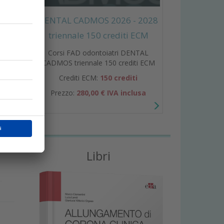
DENTAL CADMOS 2026 - 2028
triennale 150 crediti ECM
Corsi FAD odontoiatri DENTAL
CADMOS triennale 150 crediti ECM
Crediti ECM:
150 crediti
Prezzo:
280,00 € IVA inclusa
r
o
Libri