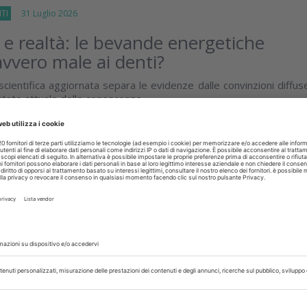
TI
31 Luglio 2026
 e realtà: le bevande energetiche
vvero male ai denti?
cientifica aggiornata separa le evidenze dalle convinzioni diffus
 stato attuale delle conoscenze
isci
I
30 Luglio 2026
a orale e collutori agli oli essenziali:
o per il controllo del biofilm
di evidenzia che la salute orale si basa sulla gestione efficace de
mantenimento di un microbioma equilibrato, non sull’eliminazion