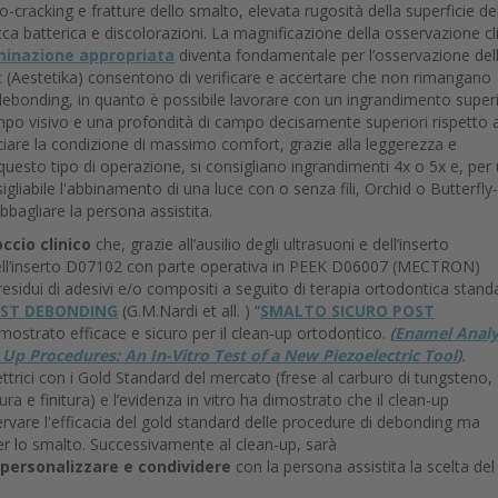
ro-cracking e fratture dello smalto, elevata rugosità della superficie de
ca batterica e discolorazioni. La magnificazione della osservazione cl
luminazione appropriata
diventa fondamentale per l’osservazione del
c (Aestetika) consentono di verificare e accertare che non rimangano
debonding, in quanto è possibile lavorare con un ingrandimento super
mpo visivo e una profondità di campo decisamente superiori rispetto 
sciare la condizione di massimo comfort, grazie alla leggerezza e
uesto tipo di operazione, si consigliano ingrandimenti 4x o 5x e, per
igliabile l'abbinamento di una luce con o senza fili, Orchid o Butterfly
bagliare la persona assistita.
ccio clinico
che, grazie all’ausilio degli ultrasuoni e dell’inserto
ell’inserto D07102 con parte operativa in PEEK D06007 (MECTRON)
sidui di adesivi e/o compositi a seguito di terapia ortodontica stand
OST DEBONDING
(G.M.Nardi et all. ) “
SMALTO SICURO POST
dimostrato efficace e sicuro per il clean-up ortodontico.
(
Enamel Analy
Up Procedures: An In-Vitro Test of a New Piezoelectric Tool
).
lettrici con i Gold Standard del mercato (frese al carburo di tungsteno,
tura e finitura) e l’evidenza in vitro ha dimostrato che il clean-up
rvare l'efficacia del gold standard delle procedure di debonding ma
r lo smalto. Successivamente al clean-up, sarà
personalizzare e condividere
con la persona assistita la scelta de