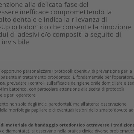
tenzione alla delicata fase del
essere inefficace compromettendo la
lto dentale e indica la rilevanza di
-Up ortodontico che consente la rimozione
i di adesivi e/o compositi a seguito di
invisibile
 opportuno personalizzare i protocolli operativi di prevenzione per la
del paziente in trattamento ortodontico. È fondamentale per l’operatore
ica
, prevedere i controlli sull’efficacia dell’igiene orale domiciliare e se
ofilm batterico, con particolare attenzione alla scelta di protocolli
 e per l’operatore.
nto non solo degli indici parodontali, ma all’attenta osservazione
 della morfologia papillare e di eventuali lesioni dello smalto dovute ad
di materiale da bandaggio ortodontico attraverso i tradiziona
 e diamantate), si osservano nella pratica clinica diverse problematic