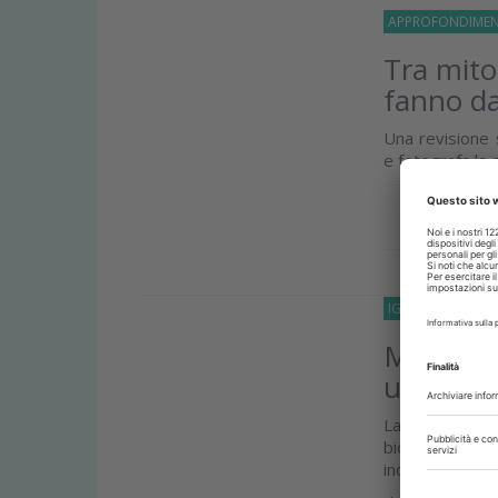
APPROFONDIMEN
Tra mito
fanno da
Una revisione s
e fotografa lo
Approfond
IGIENISTI-DENTAL
Microbiom
un alleat
La prof.ssa Nar
biofilm e sul 
indiscriminata...