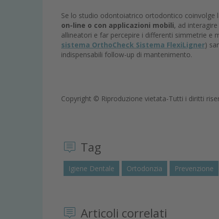
Se lo studio odontoiatrico ortodontico coinvolge l
on-line o con applicazioni mobili
, ad interagire
allineatori e far percepire i differenti simmetrie e
sistema OrthoCheck Sistema FlexiLigner
) sar
indispensabili follow-up di mantenimento.
Copyright © Riproduzione vietata-Tutti i diritti rise
Tag
Igiene Dentale
Ortodonzia
Prevenzione
Articoli correlati