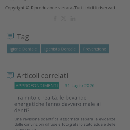
Copyright © Riproduzione vietata-Tutti i diritti riservati
Tag
Igiene Dentale
Igienista Dentale
Prevenzione
Articoli correlati
APPROFONDIMENTI
31 Luglio 2026
Tra mito e realtà: le bevande
energetiche fanno davvero male ai
denti?
Una revisione scientifica aggiornata separa le evidenze
dalle convinzioni diffuse e fotografa lo stato attuale delle
conoscenze