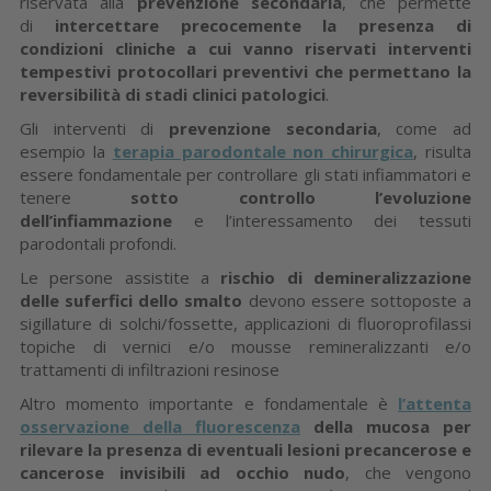
riservata alla
prevenzione secondaria
, che permette
di
intercettare precocemente la presenza di
condizioni cliniche a cui vanno riservati interventi
tempestivi protocollari preventivi che permettano la
reversibilità di stadi clinici patologici
.
Gli interventi di
prevenzione secondaria
, come ad
esempio la
terapia parodontale non chirurgica
, risulta
essere fondamentale per controllare gli stati infiammatori e
tenere
sotto controllo l’evoluzione
dell’infiammazione
e l’interessamento dei tessuti
parodontali profondi.
Le persone assistite a
rischio di demineralizzazione
delle suferfici dello smalto
devono essere sottoposte a
sigillature di solchi/fossette, applicazioni di fluoroprofilassi
topiche di vernici e/o mousse remineralizzanti e/o
trattamenti di infiltrazioni resinose
Altro momento importante e fondamentale è
l’attenta
osservazione della fluorescenza
della mucosa per
rilevare la presenza di eventuali lesioni precancerose e
cancerose invisibili ad occhio nudo
, che vengono