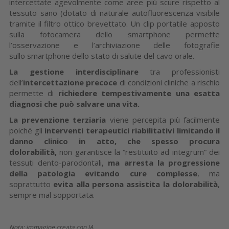
intercettate agevolmente come aree più scure rispetto al
tessuto sano (dotato di naturale autofluorescenza visibile
tramite il filtro ottico brevettato. Un clip portatile apposto
sulla fotocamera dello smartphone permette
l’osservazione e l’archiviazione delle fotografie
sullo smartphone dello stato di salute del cavo orale.
La gestione interdisciplinare
tra professionisti
dell’
intercettazione precoce
di condizioni cliniche a rischio
permette di
richiedere tempestivamente una esatta
diagnosi che può salvare una vita.
La prevenzione terziaria
viene percepita più facilmente
poiché gli
interventi terapeutici riabilitativi limitando il
danno clinico in atto, che spesso procura
dolorabilità,
non garantisce la “restituito ad integrum” dei
tessuti dento-parodontali,
ma arresta la progressione
della patologia evitando cure complesse
, ma
soprattutto
evita alla persona assistita la dolorabilità
,
sempre mal sopportata.
Nota: immagine creata con IA