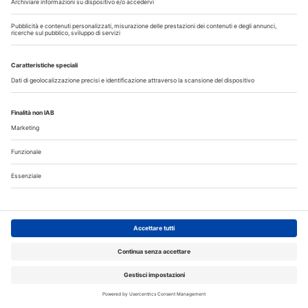
Fumo e sigarette elettroniche: le conseguenze per la salute
delle gengive
Tra mito e realtà: le bevande energetiche fanno davvero
male ai denti?
Organizzazione e tecnologia ridisegnano il lavoro in
laboratorio
Medicina e odontoiatria, iscrizioni al semestre aperto:
domande entro il 3 agosto
Corsi, Convegni, Eventi
Agosto
2026
Do
Lu
Ma
Me
Gi
Ve
Sa
1
2
3
4
5
6
7
8