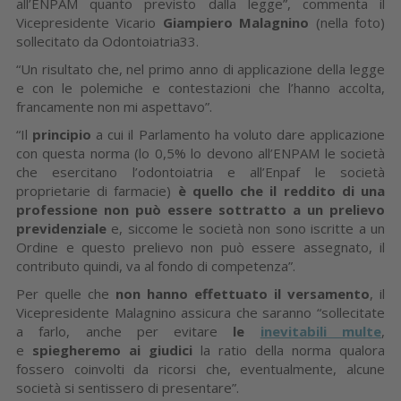
all’ENPAM quanto previsto dalla legge”, commenta il
Vicepresidente Vicario
Giampiero Malagnino
(nella foto)
sollecitato da Odontoiatria33.
“Un risultato che, nel primo anno di applicazione della legge
e con le polemiche e contestazioni che l’hanno accolta,
francamente non mi aspettavo”.
“Il
principio
a cui il Parlamento ha voluto dare applicazione
con questa norma (lo 0,5% lo devono all’ENPAM le società
che esercitano l’odontoiatria e all’Enpaf le società
proprietarie di farmacie)
è quello che il reddito di una
professione non può essere sottratto a un prelievo
previdenziale
e, siccome le società non sono iscritte a un
Ordine e questo prelievo non può essere assegnato, il
contributo quindi, va al fondo di competenza”.
Per quelle che
non hanno effettuato il versamento
, il
Vicepresidente Malagnino assicura che saranno “sollecitate
a farlo, anche per evitare
le
inevitabili multe
,
e
spiegheremo ai giudici
la ratio della norma qualora
fossero coinvolti da ricorsi che, eventualmente, alcune
società si sentissero di presentare”.