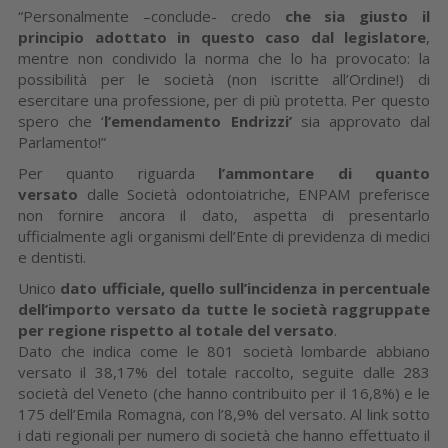
“Personalmente –conclude- credo
che sia giusto il
principio adottato in questo caso dal legislatore
,
mentre non condivido la norma che lo ha provocato: la
possibilità per le società (non iscritte all’Ordine!) di
esercitare una professione, per di più protetta. Per questo
spero che ‘
l’emendamento Endrizzi’
sia approvato dal
Parlamento!”
Per quanto riguarda
l’ammontare di quanto
versato
dalle Società odontoiatriche, ENPAM preferisce
non fornire ancora il dato, aspetta di presentarlo
ufficialmente agli organismi dell’Ente di previdenza di medici
e dentisti.
Unico
dato ufficiale, quello sull’incidenza in percentuale
dell’importo versato da tutte le società raggruppate
per regione rispetto al totale del versato
.
Dato che indica come le 801 società lombarde abbiano
versato il 38,17% del totale raccolto, seguite dalle 283
società del Veneto (che hanno contribuito per il 16,8%) e le
175 dell’Emila Romagna, con l’8,9% del versato. Al link sotto
i dati regionali per numero di società che hanno effettuato il