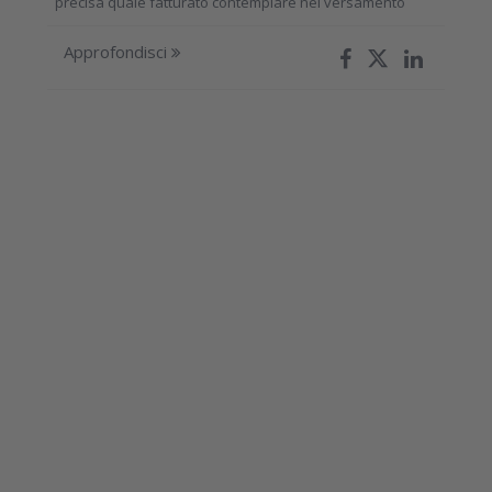
precisa quale fatturato contemplare nel versamento
Approfondisci