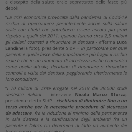
a discapito della salute orale soprattutto delle fasce più
deboli.
“
La crisi economica provocata dalla pandemia di Covid-19
rischia di ripercuotersi pesantemente anche sulla salute
orale con effetti che potrebbero essere ancora più gravi
rispetto a quelli del 2011, quando furono circa 2,5 milioni
gli italiani costretti a rinunciare al dentista
- afferma
Luca
Landi
(nella foto), presidente SIdP –
In particolare per quei
pazienti e quelle fasce della popolazione più fragili il rischio
reale è che in un momento di incertezza anche economica
come quella attuale, decidano di rinunciare o rimandare
controlli e visite dal dentista, peggiorando ulteriormente le
loro condizioni
”.
“
I 70 milioni di visite erogate nel 2019 dai 39.000 studi
dentistici italiani
– interviene
Nicola Marco Sforza
,
presidente eletto SIdP -
rischiano di diminuire fino a un
terzo anche per le necessarie procedure di sicurezza
da adottare
, fra la riduzione al minimo della permanenza
in sala d’attesa e la sanificazione degli ambienti fra un
paziente e l’altro: ciò determina di fatto un aumento dei
tempi necessari di ogni visita
”.