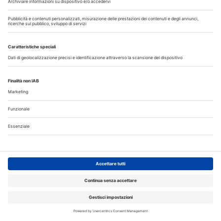
Corsi FAD odontoiatri DENTAL CADMOS triennale 150
crediti ECM
Crediti ECM:
150 crediti
Prezzo:
280,00 € IVA inclusa
Libri