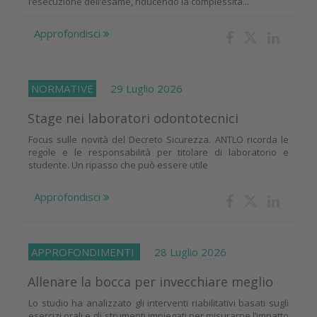
l’esecuzione dell’esame, riducendo la complessità...
Approfondisci
NORMATIVE
29 Luglio 2026
Stage nei laboratori odontotecnici
Focus sulle novità del Decreto Sicurezza. ANTLO ricorda le
regole e le responsabilità per titolare di laboratorio e
studente. Un ripasso che può essere utile
Approfondisci
APPROFONDIMENTI
28 Luglio 2026
Allenare la bocca per invecchiare meglio
Lo studio ha analizzato gli interventi riabilitativi basati sugli
esercizi orali e gli strumenti impiegati per misurarne l’impatto