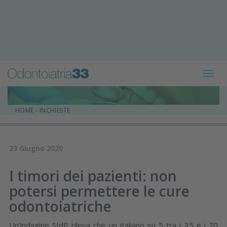
Toggl
navig
HOME
-
INCHIESTE
23 Giugno 2020
I timori dei pazienti: non
potersi permettere le cure
odontoiatriche
Un’indagine SIdP rileva che un italiano su 5 tra i 35 e i 70