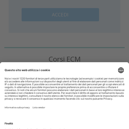
ACCEDI
Corsi ECM
DENTAL CADMOS 2026 - 2028 triennale 150
crediti ECM