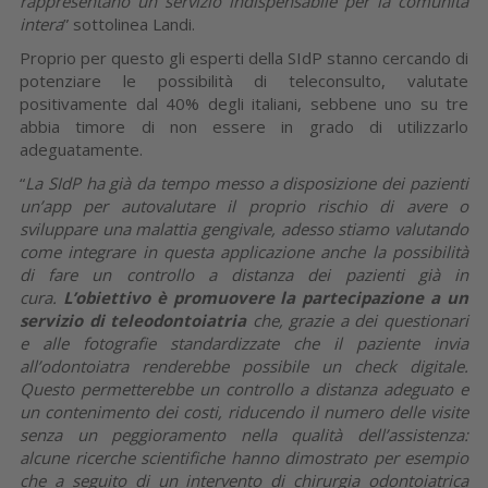
rappresentano un servizio indispensabile per la comunità
intera
” sottolinea Landi.
Proprio per questo gli esperti della SIdP stanno cercando di
potenziare le possibilità di teleconsulto, valutate
positivamente dal 40% degli italiani, sebbene uno su tre
abbia timore di non essere in grado di utilizzarlo
adeguatamente.
“
La SIdP ha già da tempo messo a disposizione dei pazienti
un’app per autovalutare il proprio rischio di avere o
sviluppare una malattia gengivale, adesso stiamo valutando
come integrare in questa applicazione anche la possibilità
di fare un controllo a distanza dei pazienti già in
cura.
L’obiettivo è promuovere la partecipazione a un
servizio di teleodontoiatria
che, grazie a dei questionari
e alle fotografie standardizzate che il paziente invia
all’odontoiatra renderebbe possibile un check digitale.
Questo permetterebbe un controllo a distanza adeguato e
un contenimento dei costi, riducendo il numero delle visite
senza un peggioramento nella qualità dell’assistenza:
alcune ricerche scientifiche hanno dimostrato per esempio
che a seguito di un intervento di chirurgia odontoiatrica