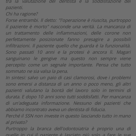
tra la valutazione del dentista e la soddisfazione dei
pazienti.
Chi ha ragione?
Forse entrambi. Il detto: "l'operazione è riuscita, purtroppo
il paziente è morto" nasconde una verità. La mancanza di
un trattamento delle infiammazioni, delle corone non
perfettamente posizionate fanno presagire a possibili
infiltrazioni. Il paziente quello che guarda è la funzionalità.
Sono passati 10 anni e la protesi è ancora lì. Magari
sanguinano le gengive ma questo non sempre viene
percepito come un segnale importante. Pensa che tutto
sommato ne sia valsa la pena.
In sintesi: salvo un paio di casi clamorosi, dove i problemi
sono emersi a distanza di un anno o poco meno, gli altri
pazienti valutano la bontà del lavoro solo in termini di
durata. E dopo 10 anni sono tutti soddisfatti. Per mancanza
di un'adeguata informazione. Nessuno dei pazienti che
abbiamo incontrato aveva un dentista di fiducia.
Perché il SSN non investe in questo lasciando tutto in mano
al privato?
Purtroppo la branca dell'odontoiatria è proprio una di
quelle in cui il paziente è lasciato più solo a fare le sue