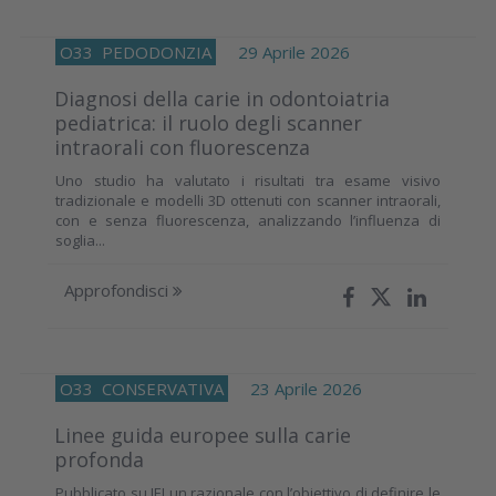
O33
PEDODONZIA
29 Aprile 2026
Diagnosi della carie in odontoiatria
pediatrica: il ruolo degli scanner
intraorali con fluorescenza
Uno studio ha valutato i risultati tra esame visivo
tradizionale e modelli 3D ottenuti con scanner intraorali,
con e senza fluorescenza, analizzando l’influenza di
soglia...
Approfondisci
O33
CONSERVATIVA
23 Aprile 2026
Linee guida europee sulla carie
profonda
Pubblicato su IEJ un razionale con l’obiettivo di definire le