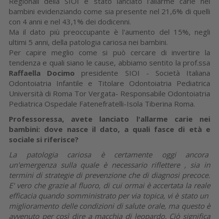
Regionali della SIOI è stato lanciato l'allarme carie nei
bambini evidenziando come sia presente nel 21,6% di quelli
con 4 anni e nel 43,1% dei dodicenni.
Ma il dato più preoccupante è l'aumento del 15%, negli
ultimi 5 anni, della patologia cariosa nei bambini.
Per capire meglio come si può cercare di invertire la
tendenza e quali siano le cause, abbiamo sentito la prof.ssa
Raffaella Docimo
presidente SIOI - Società Italiana
Odontoiatria Infantile e Titolare Odontoiatria Pediatrica
Università di Roma Tor Vergata- Responsabile Odontoiatria
Pediatrica Ospedale Fatenefratelli-Isola Tiberina Roma.
Professoressa, avete lanciato l'allarme carie nei
bambini: dove nasce il dato, a quali fasce di età e
sociale si riferisce?
La patologia cariosa è certamente oggi ancora
un'emergenza sulla quale è necessario riflettere , sia in
termini di strategie di prevenzione che di diagnosi precoce.
E' vero che grazie al fluoro, di cui ormai è accertata la reale
efficacia quando somministrato per via topica, vi è stato un
miglioramento delle condizioni di salute orale, ma questo è
avvenuto per così dire a macchia di leopardo. Ciò significa