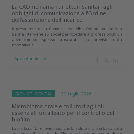
La CAO richiama i direttori sanitari agli
obblighi di comunicazione all'Ordine
dell’assunzione dell’incarico
Il presidente della Commissione Albo Odontoiatri Andrea
Senna interviene sui social per ricordare ai professionisti un
adempimento spesso trascurato ma previsto dalla
normativa e...
Approfondisci
IGIENISTI DENTALI
30 Luglio 2026
Microbioma orale e collutori agli oli
essenziali: un alleato per il controllo del
biofilm
La prof.ssa Nardi evidenzia che la salute orale si basa sulla
gestione efficace del biofilm e sul mantenimento di un