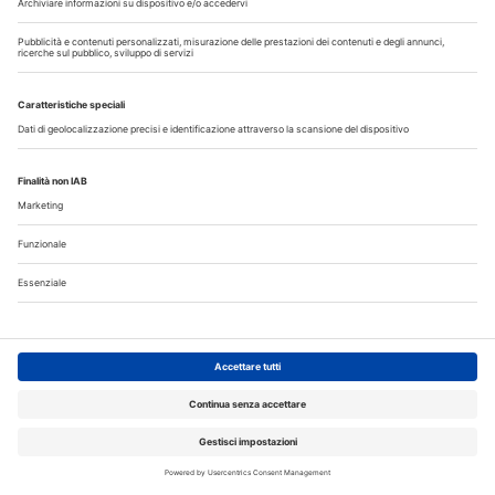
crediti ECM
Corsi FAD odontoiatri DENTAL CADMOS triennale 150
crediti ECM
Crediti ECM:
150 crediti
Prezzo:
280,00 € IVA inclusa
Libri