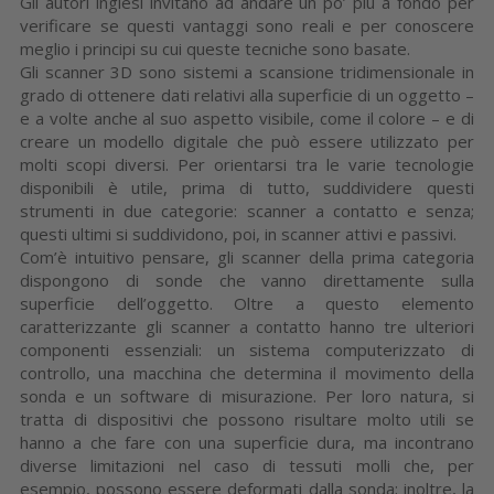
Gli autori inglesi invitano ad andare un po’ più a fondo per
verificare se questi vantaggi sono reali e per conoscere
meglio i principi su cui queste tecniche sono basate.
Gli scanner 3D sono sistemi a scansione tridimensionale in
grado di ottenere dati relativi alla superficie di un oggetto –
e a volte anche al suo aspetto visibile, come il colore – e di
creare un modello digitale che può essere utilizzato per
molti scopi diversi. Per orientarsi tra le varie tecnologie
disponibili è utile, prima di tutto, suddividere questi
strumenti in due categorie: scanner a contatto e senza;
questi ultimi si suddividono, poi, in scanner attivi e passivi.
Com’è intuitivo pensare, gli scanner della prima categoria
dispongono di sonde che vanno direttamente sulla
superficie dell’oggetto. Oltre a questo elemento
caratterizzante gli scanner a contatto hanno tre ulteriori
componenti essenziali: un sistema computerizzato di
controllo, una macchina che determina il movimento della
sonda e un software di misurazione. Per loro natura, si
tratta di dispositivi che possono risultare molto utili se
hanno a che fare con una superficie dura, ma incontrano
diverse limitazioni nel caso di tessuti molli che, per
esempio, possono essere deformati dalla sonda; inoltre, la