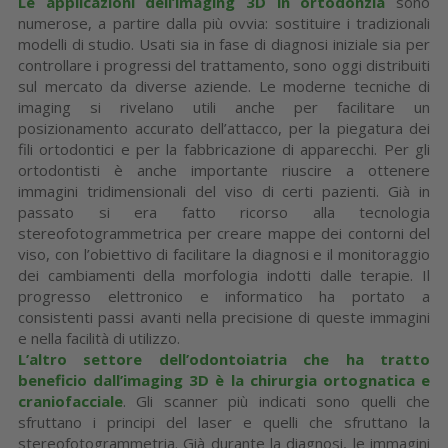
Le applicazioni dell’imaging 3D in ortodonzia
sono
numerose, a partire dalla più ovvia: sostituire i tradizionali
modelli di studio. Usati sia in fase di diagnosi iniziale sia per
controllare i progressi del trattamento, sono oggi distribuiti
sul mercato da diverse aziende. Le moderne tecniche di
imaging si rivelano utili anche per facilitare un
posizionamento accurato dell’attacco, per la piegatura dei
fili ortodontici e per la fabbricazione di apparecchi. Per gli
ortodontisti è anche importante riuscire a ottenere
immagini tridimensionali del viso di certi pazienti. Già in
passato si era fatto ricorso alla tecnologia
stereofotogrammetrica per creare mappe dei contorni del
viso, con l’obiettivo di facilitare la diagnosi e il monitoraggio
dei cambiamenti della morfologia indotti dalle terapie. Il
progresso elettronico e informatico ha portato a
consistenti passi avanti nella precisione di queste immagini
e nella facilità di utilizzo.
L’altro settore dell’odontoiatria che ha tratto
beneficio dall’imaging 3D è la chirurgia ortognatica e
craniofacciale
. Gli scanner più indicati sono quelli che
sfruttano i principi del laser e quelli che sfruttano la
stereofotogrammetria. Già durante la diagnosi, le immagini