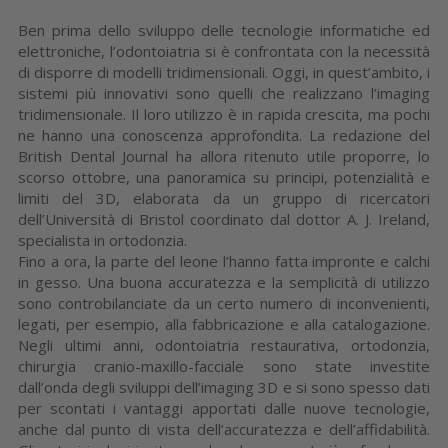
Ben prima dello sviluppo delle tecnologie informatiche ed
elettroniche, l’odontoiatria si è confrontata con la necessità
di disporre di modelli tridimensionali. Oggi, in quest’ambito, i
sistemi più innovativi sono quelli che realizzano l’imaging
tridimensionale. Il loro utilizzo è in rapida crescita, ma pochi
ne hanno una conoscenza approfondita. La redazione del
British Dental Journal ha allora ritenuto utile proporre, lo
scorso ottobre, una panoramica su principi, potenzialità e
limiti del 3D, elaborata da un gruppo di ricercatori
dell’Università di Bristol coordinato dal dottor A. J. Ireland,
specialista in ortodonzia.
Fino a ora, la parte del leone l’hanno fatta impronte e calchi
in gesso. Una buona accuratezza e la semplicità di utilizzo
sono controbilanciate da un certo numero di inconvenienti,
legati, per esempio, alla fabbricazione e alla catalogazione.
Negli ultimi anni, odontoiatria restaurativa, ortodonzia,
chirurgia cranio-maxillo-facciale sono state investite
dall’onda degli sviluppi dell’imaging 3D e si sono spesso dati
per scontati i vantaggi apportati dalle nuove tecnologie,
anche dal punto di vista dell’accuratezza e dell’affidabilità.