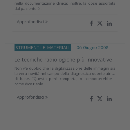
nella documentazione clinica; inoltre, la dose assorbita
dal paziente è...
Approfondisci
STRUMENTI-E-MATERIALI
06 Giugno 2008
Le tecniche radiologiche più innovative
Non v’è dubbio che la digitalizzazione delle immagini sia
la vera novità nel campo della diagnostica odontoiatrica
di base. “Questo però comporta, o comporterebbe -
come dice Paolo...
Approfondisci