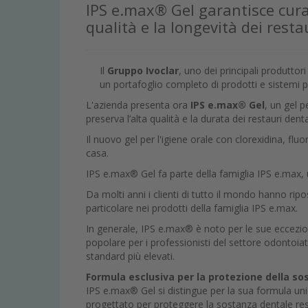
IPS e.max® Gel garantisce cura 
qualità e la longevità dei resta
Il
Gruppo Ivoclar
, uno dei principali produttori
un portafoglio completo di prodotti e sistemi pe
L'azienda presenta ora
IPS e.max® Gel
, un gel 
preserva l’alta qualità e la durata dei restauri denta
Il nuovo gel per l'igiene orale con clorexidina, flu
casa.
IPS e.max® Gel fa parte della famiglia IPS e.max, una
Da molti anni i clienti di tutto il mondo hanno ripos
particolare nei prodotti della famiglia IPS e.max.
In generale, IPS e.max® è noto per le sue ecceziona
popolare per i professionisti del settore odontoiat
standard più elevati.
Formula esclusiva per la protezione della so
IPS e.max® Gel si distingue per la sua formula uni
progettato per proteggere la sostanza dentale residu