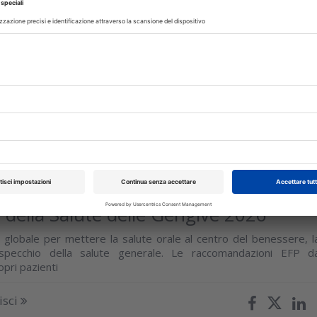
ggio 2026
ve infiamamte della generazione Z.
parodontite già a 20 anni
segnale che non va sottovalutato. Una ricerca SIdP ha fotografat
degli italiani per fascie di età
isci
aggio 2026
 della Salute delle Gengive 2026
lobale per mettere la salute orale al centro del benessere, l
pecchio della salute generale. Le raccomandazioni EFP d
opri pazienti
isci