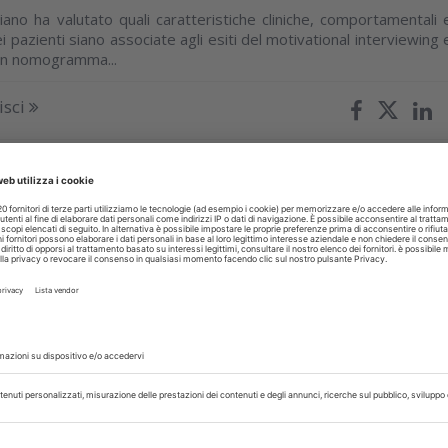
iano ha valutato quali caratteristiche cliniche, comportamentali 
i pazienti siano associate agli esiti del motivational interviewing 
un nomogramma...
isci
TI
25 Giugno 2026
ri trasparenti, la pulizia efficace passa
mbinazione di metodi
i si dividono sui prodotti consigliati ma concordano sulla necessit
odi chimici a quelli meccanici
isci