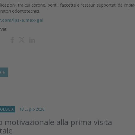
zioni, tra cui corone, ponti, faccette e restauri supportati da impia
boratori odontotecnici.
r.com/ips-e.max-gel
rvati
ale
OLOGIA
13 Luglio 2026
o motivazionale alla prima visita
tale