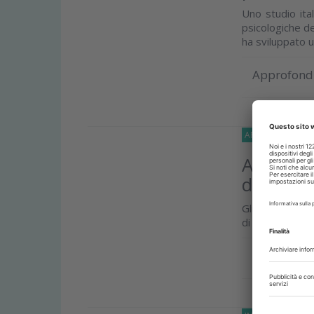
Uno studio ital
psicologiche de
ha sviluppato 
Approfond
APPROFONDIMEN
Allineato
dalla co
Gli ortodontist
di abbinare met
Approfond