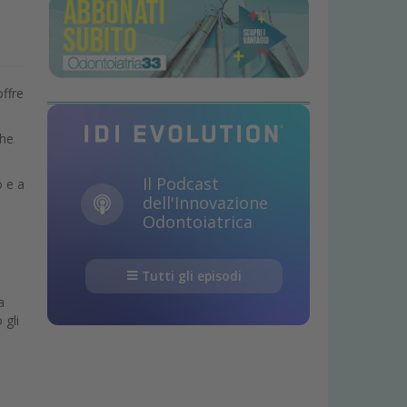
offre
che
Il Podcast
o e a
dell'Innovazione
Odontoiatrica
Tutti gli episodi
a
 gli