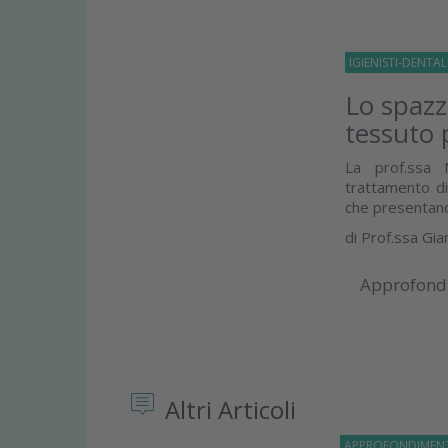
IGIENISTI-DENTAL
Lo spazz
tessuto 
La prof.ssa 
trattamento di
che presentano 
di
Prof.ssa Gia
Approfond
Altri Articoli
APPROFONDIMEN