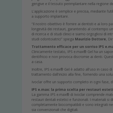
gengive e il tessuto perimplantare nella regione de
L'applicazione è semplice e precisa, mediante l’uti
a supporto implantare.
“Il nostro obiettivo è fornire ai dentisti e ai loro
longevità dei restauri, garantendo al contempo una 
di ricerca e di studi clinici e siamo orgogliosi di
studi odontoiatrici” spiega
Maurizio Dottore
, Di
Trattamento efficace per un sorriso IPS e.m
Clinicamente testato, IPS e.max® Gel ha un sapor
dentifricio e non provoca discromie ai denti. Quest
a casa.
Inoltre, IPS e.max® Gel è adatto all'uso in caso di
trattamento dall'inizio alla fine, fornendo una so
Ivoclar offre un supporto completo in ogni fase, d
IPS e.max: la prima scelta per restauri esteti
La gamma IPS e.max® di Ivoclar comprende material
restauri dentali estetici e funzionali. I materiali s
completamente biocompatibili e sono integrati nei
sia convenzionali che digitali.