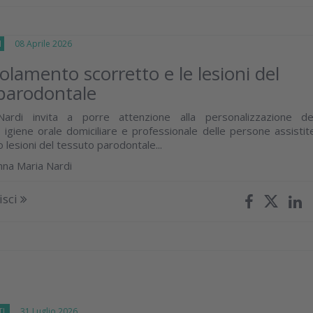
I
08 Aprile 2026
olamento scorretto e le lesioni del
parodontale
Nardi invita a porre attenzione alla personalizzazione de
 igiene orale domiciliare e professionale delle persone assistit
lesioni del tessuto parodontale...
nna Maria Nardi
isci
TI
31 Luglio 2026