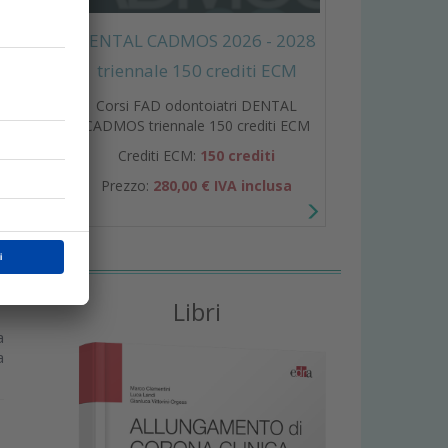
DENTAL CADMOS 2026 - 2028
triennale 150 crediti ECM
Corsi FAD odontoiatri DENTAL
o
CADMOS triennale 150 crediti ECM
Crediti ECM:
150 crediti
Prezzo:
280,00 € IVA inclusa
Libri
a
a