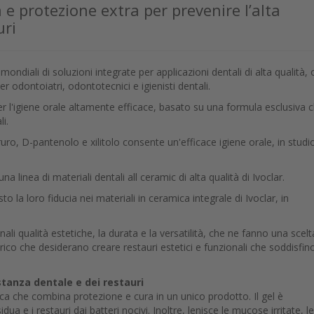
e protezione extra per prevenire l’alta
uri
 mondiali di soluzioni integrate per applicazioni dentali di alta qualità, 
r odontoiatri, odontotecnici e igienisti dentali.
per l'igiene orale altamente efficace, basato su una formula esclusiva 
li.
oruro, D-pantenolo e xilitolo consente un'efficace igiene orale, in studi
 linea di materiali dentali all ceramic di alta qualità di Ivoclar.
to la loro fiducia nei materiali in ceramica integrale di Ivoclar, in
li qualità estetiche, la durata e la versatilità, che ne fanno una scelt
rico che desiderano creare restauri estetici e funzionali che soddisfino
stanza dentale e dei restauri
ca che combina protezione e cura in un unico prodotto. Il gel è
a e i restauri dai batteri nocivi. Inoltre, lenisce le mucose irritate, le