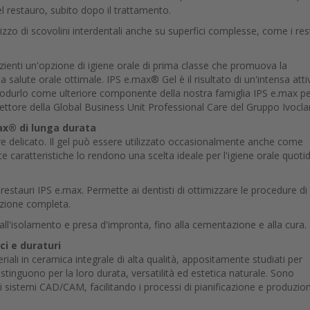
l restauro, subito dopo il trattamento.
lizzo di scovolini interdentali anche su superfici complesse, come i res
 pazienti un'opzione di igiene orale di prima classe che promuova la
salute orale ottimale. IPS e.max® Gel è il risultato di un'intensa atti
 introdurlo come ulteriore componente della nostra famiglia IPS e.max pe
rettore della Global Business Unit Professional Care del Gruppo Ivocla
ax® di lunga durata
e delicato. Il gel può essere utilizzato occasionalmente anche come
e caratteristiche lo rendono una scelta ideale per l'igiene orale quoti
 restauri IPS e.max. Permette ai dentisti di ottimizzare le procedure di
luzione completa.
all'isolamento e presa d'impronta, fino alla cementazione e alla cura.
ci e duraturi
i in ceramica integrale di alta qualità, appositamente studiati per
i distinguono per la loro durata, versatilità ed estetica naturale. Sono
 sistemi CAD/CAM, facilitando i processi di pianificazione e produzio