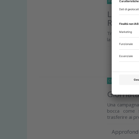
INCHIESTE
19 Ma
Le gengi
Rischio 
Trombelli: un 
la salute orale 
Approfond
CRONACA
12 M
Giornata
Una campagna g
bocca come s
trasferire ai pr
Approfond