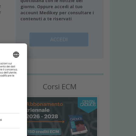
quotidiana con le notizie del
e
giorno. Oppure accedi al tuo
e
account Medikey per consultare i
contenuti a te riservati
ACCEDI
Corsi ECM
à