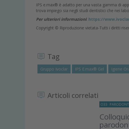
IPS e.max® è adatto per una vasta gamma di applica
trova impiego sia negli studi dentistici che nei la
Per ulteriori informazioni
:
https://www.ivocla
Copyright © Riproduzione vietata-Tutti i diritti rise
Tag
Gruppo Ivoclar
IPS E.max® Gel
Igiene Or
Articoli correlati
O33
PARODONT
Colloqui
parodon