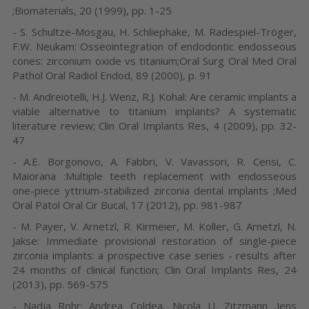
;Biomaterials, 20 (1999), pp. 1-25
- S. Schultze-Mosgau, H. Schliephake, M. Radespiel-Tröger,
F.W. Neukam: Osseointegration of endodontic endosseous
cones: zirconium oxide vs titanium;Oral Surg Oral Med Oral
Pathol Oral Radiol Endod, 89 (2000), p. 91
- M. Andreiotelli, H.J. Wenz, R.J. Kohal: Are ceramic implants a
viable alternative to titanium implants? A systematic
literature review; Clin Oral Implants Res, 4 (2009), pp. 32-
47
- A.E. Borgonovo, A. Fabbri, V. Vavassori, R. Censi, C.
Maiorana :Multiple teeth replacement with endosseous
one-piece yttrium-stabilized zirconia dental implants ;Med
Oral Patol Oral Cir Bucal, 17 (2012), pp. 981-987
- M. Payer, V. Arnetzl, R. Kirmeier, M. Koller, G. Arnetzl, N.
Jakse: Immediate provisional restoration of single-piece
zirconia implants: a prospective case series - results after
24 months of clinical function; Clin Oral Implants Res, 24
(2013), pp. 569-575
,
- Nadja Rohr
Andrea Coldea, Nicola U. Zitzmann
,Jens