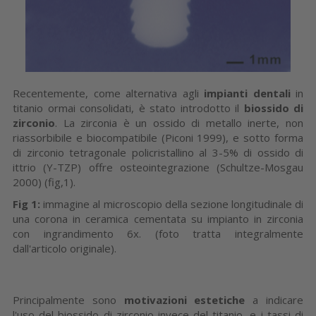
Recentemente, come alternativa agli
impianti dentali
in
titanio ormai consolidati, è stato introdotto il
biossido
di
zirconio
. La zirconia è un ossido di metallo inerte, non
riassorbibile e biocompatibile (Piconi 1999), e sotto forma
di zirconio tetragonale policristallino al 3-5% di ossido di
ittrio (Y-TZP) offre osteointegrazione (Schultze-Mosgau
2000) (fig,1).
Fig 1:
immagine al microscopio della sezione longitudinale di
una corona in ceramica cementata su impianto in zirconia
con ingrandimento 6x.
(foto tratta integralmente
dall'articolo originale).
Principalmente sono
motivazioni estetiche
a indicare
l'uso del biossido di zirconio invece del titanio, e i tassi di