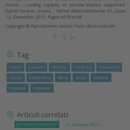
Fischer : Loading capacity of zirconia implant supported
hybrid ceramic crowns ;
Dental Materials
Volume 31, Issue
12
,
December 2015, Pages e279-e288
Copyright © Riproduzione vietata-Tutti i diritti riservati
Tag
Carico
Cementi
Ceramic
Ceramica
Ceramiche
Dental
Feldspatica
Ibrida
Ibrido
Impianti
Implants
Materiale
Articoli correlati
APPROFONDIMENTI
27 Ottobre 2025