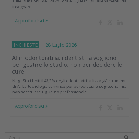
sulle funzioni del cavo orale. Questi gli allenamenti da
insegnare...
Approfondisci
INCHIESTE
28 Luglio 2026
AI in odontoiatria: i dentisti la vogliono
per gestire lo studio, non per decidere le
cure
Negli Stati Uniti il 43,3% degli odontoiatri utilizza già strumenti
di AI. La tecnologia convince per burocrazia e segreteria, ma
non sostituisce il giudizio professionale
Approfondisci