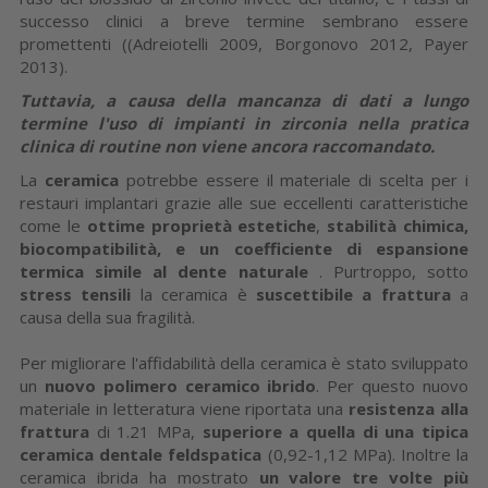
successo clinici a breve termine sembrano essere
promettenti ((Adreiotelli 2009, Borgonovo 2012, Payer
2013).
Tuttavia, a causa
della mancanza di dati a lungo
termine l'uso di impianti in zirconia nella pratica
clinica di routine non viene ancora raccomandato.
La
ceramica
potrebbe essere il materiale di scelta per i
restauri implantari grazie alle sue eccellenti caratteristiche
come le
ottime proprietà estetiche
,
stabilità chimica,
biocompatibilità, e un coefficiente di espansione
termica simile al dente naturale
. Purtroppo, sotto
stress tensili
la ceramica è
suscettibile a frattura
a
causa della sua fragilità.
Per migliorare l'affidabilità della ceramica è stato sviluppato
un
nuovo polimero ceramico ibrido
. Per questo nuovo
materiale in letteratura viene riportata una
resistenza alla
frattura
di 1.21 MPa,
superiore
a quella di una tipica
ceramica dentale feldspatica
(0,92-1,12 MPa). Inoltre la
ceramica ibrida ha mostrato
un valore tre volte più