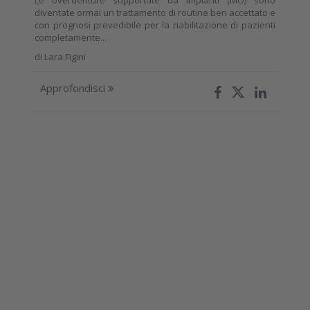
Le overdenture supportate da impianti (MO) sono
diventate ormai un trattamento di routine ben accettato e
con prognosi prevedibile per la riabilitazione di pazienti
completamente...
di
Lara Figini
Approfondisci