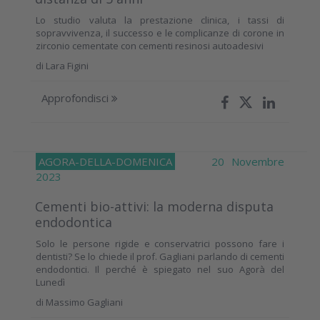
Lo studio valuta la prestazione clinica, i tassi di
sopravvivenza, il successo e le complicanze di corone in
zirconio cementate con cementi resinosi autoadesivi
di
Lara Figini
Approfondisci
AGORA-DELLA-DOMENICA
20 Novembre
2023
Cementi bio-attivi: la moderna disputa
endodontica
Solo le persone rigide e conservatrici possono fare i
dentisti? Se lo chiede il prof. Gagliani parlando di cementi
endodontici. Il perché è spiegato nel suo Agorà del
Lunedì
di
Massimo Gagliani