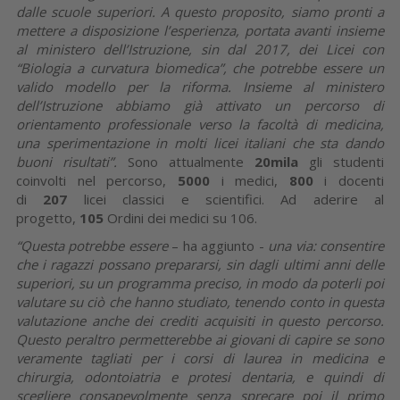
dalle scuole superiori. A questo proposito, siamo pronti a
mettere a disposizione l’esperienza, portata avanti insieme
al ministero dell’Istruzione, sin dal 2017, dei Licei con
“Biologia a curvatura biomedica”, che potrebbe essere un
valido modello per la riforma. Insieme al ministero
dell’Istruzione abbiamo già attivato un percorso di
orientamento professionale verso la facoltà di medicina,
una sperimentazione in molti licei italiani che sta dando
buoni risultati”.
Sono attualmente
20mila
gli studenti
coinvolti nel percorso,
5000
i medici,
800
i docenti
di
207
licei classici e scientifici. Ad aderire al
progetto,
105
Ordini dei medici su 106.
“Questa potrebbe essere
– ha aggiunto -
una via: consentire
che i ragazzi possano prepararsi, sin dagli ultimi anni delle
superiori, su un programma preciso, in modo da poterli poi
valutare su ciò che hanno studiato, tenendo conto in questa
valutazione anche dei crediti acquisiti in questo percorso.
Questo peraltro permetterebbe ai giovani di capire se sono
veramente tagliati per i corsi di laurea in medicina e
chirurgia, odontoiatria e protesi dentaria, e quindi di
scegliere consapevolmente senza sprecare poi il primo