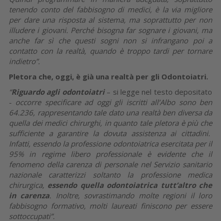
tenendo conto del fabbisogno di medici, è la via migliore
per dare una risposta al sistema, ma soprattutto per non
illudere i giovani.
Perché bisogna far sognare i giovani, ma
anche far sì che questi sogni non si infrangano poi a
contatto con la realtà, quando è troppo tardi per tornare
indietro”.
Pletora che, oggi, è già una realtà per gli Odontoiatri.
“
Riguardo agli odontoiatri
– si legge nel testo depositato
-
occorre specificare ad oggi gli iscritti all’Albo sono ben
64.236, rappresentando tale dato una realtà ben diversa da
quella dei medici chirurghi, in quanto tale pletora è più che
sufficiente a garantire la dovuta assistenza ai cittadini.
Infatti, essendo la professione odontoiatrica esercitata per il
95% in regime libero professionale è evidente che il
fenomeno della carenza di personale nel Servizio sanitario
nazionale caratterizzi soltanto la professione medica
chirurgica,
essendo quella odontoiatrica tutt’altro che
in carenza
. Inoltre, sovrastimando molte regioni il loro
fabbisogno formativo, molti laureati finiscono per essere
sottoccupati”.