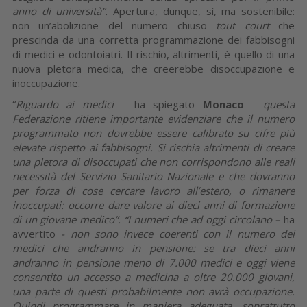
anno di università”.
Apertura, dunque, sì, ma sostenibile:
non un’abolizione del numero chiuso
tout court
che
prescinda da una corretta programmazione dei fabbisogni
di medici e odontoiatri. Il rischio, altrimenti, è quello di una
nuova pletora medica, che creerebbe disoccupazione e
inoccupazione.
“
Riguardo ai medici
– ha spiegato
Monaco
-
questa
Federazione ritiene importante evidenziare che il numero
programmato non dovrebbe essere calibrato su cifre più
elevate rispetto ai fabbisogni.
Si rischia altrimenti di creare
una pletora di disoccupati che non corrispondono alle reali
necessità del Servizio Sanitario Nazionale e che dovranno
per forza di cose cercare lavoro all’estero, o rimanere
inoccupati: occorre dare valore ai dieci anni di formazione
di un giovane medico”.
“I numeri che ad oggi circolano –
ha
avvertito
- non sono invece coerenti con il numero dei
medici che andranno in pensione: se tra dieci anni
andranno in pensione meno di 7.000 medici e oggi viene
consentito un accesso a medicina a oltre 20.000 giovani,
una parte di questi probabilmente non avrà occupazione.
Quindi programmare in maniera adeguata, soprattutto