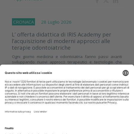
CRONACA
28 Luglio 2026
L’ offerta didattica di IRIS Academy per
l’acquisizione di moderni approcci alle
terapie odontoiatriche
Ogni giorno medicina e odontoiatria fanno passi avanti
sviluppando nuovi approcci terapeutici e tecnologie che
consentono di proporre ai pazienti riabilitazioni sempre più
veloci e...
Approfondisci