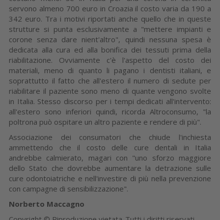
servono almeno 700 euro in Croazia il costo varia da 190 a
342 euro. Tra i motivi riportati anche quello che in queste
strutture si punta esclusivamente a "mettere impianti e
corone senza dare nient'altro", quindi nessuna spesa è
dedicata alla cura ed alla bonifica dei tessuti prima della
riabilitazione. Ovviamente c'è l'aspetto del costo dei
materiali, meno di quanto li pagano i dentisti italiani, e
soprattutto il fatto che all'estero il numero di sedute per
riabilitare il paziente sono meno di quante vengono svolte
in Italia. Stesso discorso per i tempi dedicati all'intervento:
all'estero sono inferiori quindi, ricorda Altroconsumo, "la
poltrona può ospitare un altro paziente e rendere di più".
Associazione dei consumatori che chiude l'inchiesta
ammettendo che il costo delle cure dentali in Italia
andrebbe calmierato, magari con "uno sforzo maggiore
dello Stato che dovrebbe aumentare la detrazione sulle
cure odontoiatriche e nell'investire di più nella prevenzione
con campagne di sensibilizzazione".
Norberto Maccagno
Copyright © Riproduzione vietata-Tutti i diritti riservati