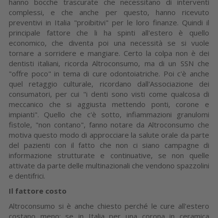
hanno bocche trascurate che necessitano di interventi
complessi, e che anche per questo, hanno ricevuto
preventivi in Italia "proibitivi" per le loro finanze. Quindi il
principale fattore che li ha spinti all'estero è quello
economico, che diventa poi una necessità se si vuole
tornare a sorridere e mangiare. Certo la colpa non è dei
dentisti italiani, ricorda Altroconsumo, ma di un SSN che
"offre poco" in tema di cure odontoiatriche. Poi c'è anche
quel retaggio culturale, ricordano dall'Associazione dei
consumatori, per cui "i denti sono visti come qualcosa di
meccanico che si aggiusta mettendo ponti, corone e
impianti". Quello che c'è sotto, infiammazioni granulomi
fistole, "non contano", fanno notare da Altroconsumo che
motiva questo modo di approcciare la salute orale da parte
del pazienti con il fatto che non ci siano campagne di
informazione strutturate e continuative, se non quelle
attivate da parte delle multinazionali che vendono spazzolini
e dentifrici.
Il fattore costo
Altroconsumo si è anche chiesto perché le cure all'estero
costano meno: se in Italia per una corona in ceramica