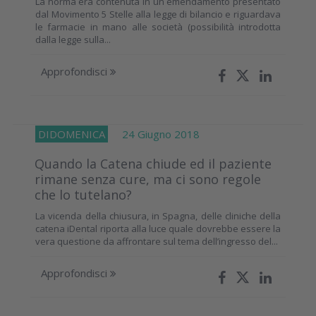
La norma era contenuta in un emendamento presentato
dal Movimento 5 Stelle alla legge di bilancio e riguardava
le farmacie in mano alle società (possibilità introdotta
dalla legge sulla...
Approfondisci
DIDOMENICA
24 Giugno 2018
Quando la Catena chiude ed il paziente
rimane senza cure, ma ci sono regole
che lo tutelano?
La vicenda della chiusura, in Spagna, delle cliniche della
catena iDental riporta alla luce quale dovrebbe essere la
vera questione da affrontare sul tema dell’ingresso del...
Approfondisci