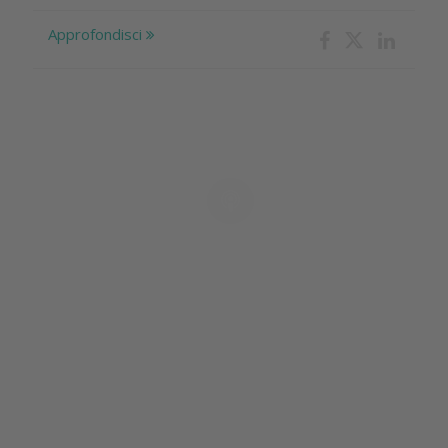
Approfondisci
Il Podcast
dell'Innovazione
Odontoiatrica
Tutti gli episodi