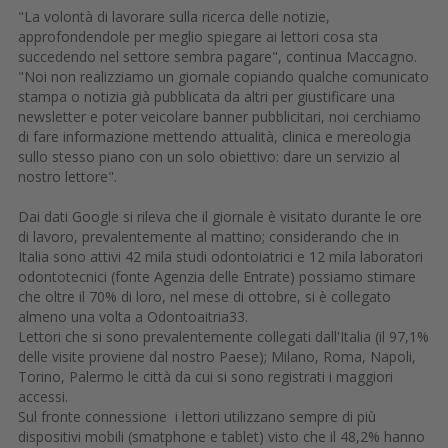
"La volontà di lavorare sulla ricerca delle notizie,
approfondendole per meglio spiegare ai lettori cosa sta
succedendo nel settore sembra pagare", continua Maccagno.
"Noi non realizziamo un giornale copiando qualche comunicato
stampa o notizia già pubblicata da altri per giustificare una
newsletter e poter veicolare banner pubblicitari, noi cerchiamo
di fare informazione mettendo attualità, clinica e mereologia
sullo stesso piano con un solo obiettivo: dare un servizio al
nostro lettore".
Dai dati Google si rileva che il giornale è visitato durante le ore
di lavoro, prevalentemente al mattino; considerando che in
Italia sono attivi 42 mila studi odontoiatrici e 12 mila laboratori
odontotecnici (fonte Agenzia delle Entrate) possiamo stimare
che oltre il 70% di loro, nel mese di ottobre, si è collegato
almeno una volta a Odontoaitria33.
Lettori che si sono prevalentemente collegati dall'Italia (il 97,1%
delle visite proviene dal nostro Paese); Milano, Roma, Napoli,
Torino, Palermo le città da cui si sono registrati i maggiori
accessi.
Sul fronte connessione i lettori utilizzano sempre di più
dispositivi mobili (smatphone e tablet) visto che il 48,2% hanno