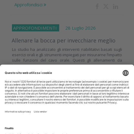
Approfondisci
APPROFONDIMENTI
28 Luglio 2026
Allenare la bocca per invecchiare meglio
Lo studio ha analizzato gli interventi riabilitativi basati sugli
esercizi orali e gli strumenti impiegati per misurarne l’impatto
sulle funzioni del cavo orale. Questi gli allenamenti da
insegnare...
Approfondisci
CRONACA
28 Luglio 2026
L’ offerta didattica di IRIS Academy per
l’acquisizione di moderni approcci alle
terapie odontoiatriche