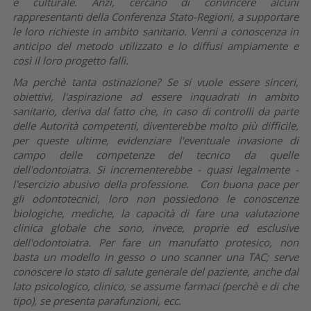
e culturale. Anzi, cercano di convincere alcuni
rappresentanti della Conferenza Stato-Regioni, a supportare
le loro richieste in ambito sanitario. Venni a conoscenza in
anticipo del metodo utilizzato e lo diffusi ampiamente e
così il loro progetto fallì.
Ma perchè tanta ostinazione? Se si vuole essere sinceri,
obiettivi, l'aspirazione ad essere inquadrati in ambito
sanitario, deriva dal fatto che, in caso di controlli da parte
delle Autorità competenti, diventerebbe molto più difficile,
per queste ultime, evidenziare l'eventuale invasione di
campo delle competenze del tecnico da quelle
dell'odontoiatra. Si incrementerebbe - quasi legalmente -
l'esercizio abusivo della professione. Con buona pace per
gli odontotecnici, loro non possiedono le conoscenze
biologiche, mediche, la capacità di fare una valutazione
clinica globale che sono, invece, proprie ed esclusive
dell'odontoiatra. Per fare un manufatto protesico, non
basta un modello in gesso o uno scanner una TAC; serve
conoscere lo stato di salute generale del paziente, anche dal
lato psicologico, clinico, se assume farmaci (perchè e di che
tipo), se presenta parafunzioni, ecc.