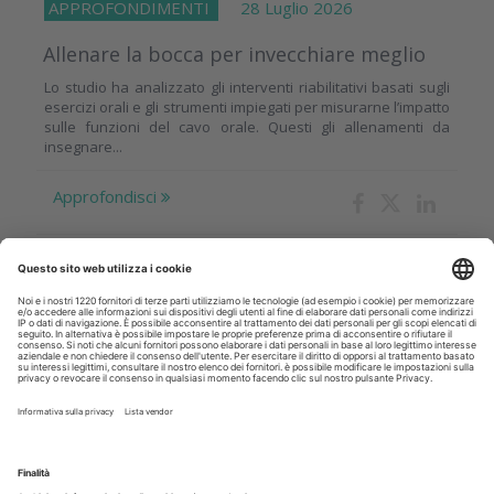
APPROFONDIMENTI
28 Luglio 2026
Allenare la bocca per invecchiare meglio
Lo studio ha analizzato gli interventi riabilitativi basati sugli
esercizi orali e gli strumenti impiegati per misurarne l’impatto
sulle funzioni del cavo orale. Questi gli allenamenti da
insegnare...
Approfondisci
CRONACA
28 Luglio 2026
L’ offerta didattica di IRIS Academy per
l’acquisizione di moderni approcci alle
terapie odontoiatriche
Ogni giorno medicina e odontoiatria fanno passi avanti
sviluppando nuovi approcci terapeutici e tecnologie che
consentono di proporre ai pazienti riabilitazioni sempre più
veloci e...