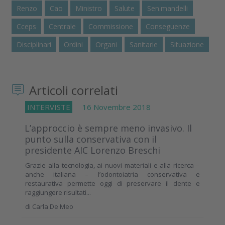
Renzo
Cao
Ministro
Salute
Sen.mandelli
Cceps
Centrale
Commissione
Conseguenze
Disciplinari
Ordini
Organi
Sanitarie
Situazione
Articoli correlati
INTERVISTE
16 Novembre 2018
L’approccio è sempre meno invasivo. Il
punto sulla conservativa con il
presidente AIC Lorenzo Breschi
Grazie alla tecnologia, ai nuovi materiali e alla ricerca –
anche italiana – l’odontoiatria conservativa e
restaurativa permette oggi di preservare il dente e
raggiungere risultati...
di
Carla De Meo