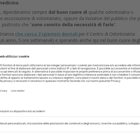
 medicina
.
nni), dipenderanno sempre
dal buon cuore di
qualche odontoiatra o
 associazione di volontariato, oppure da iniziative del pubblico che 
, piuttosto che “
sono convito della necessità di farlo
”.
 Brianza
che cerca 2 igienisti dentali
per il Centro di Odontoiatria
 un anno, 5 ore settimanali) e sperando anche qui nel buon cuore degl
e il compenso sarà di
20 euro lordi all’ora
.
percepisce lavorando in uno studio privato. Ma nessuno (almeno non 
 cifra prevista, mentre per le pubblicità dell’igiene a 40 euro nei low
che azioni legali.
 mentalità
da parte di tutti (politica, sindacati dei professionisti coinv
rimarrà, piena di tartaro, nel cassetto del comodino.
rvati