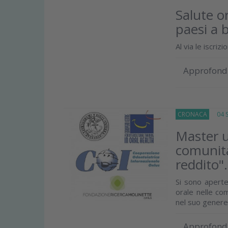
Salute o
paesi a 
Al via le iscriz
Approfond
CRONACA
04 Se
Master un
comunità
reddito".
Si sono aperte 
orale nelle co
nel suo genere i
Approfond