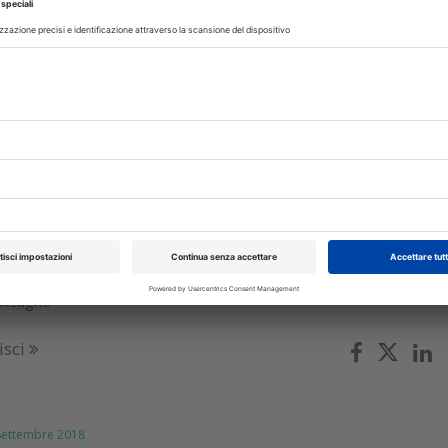
 Gennaio 2021
 dentista a dover andare dal paziente,
rlo?
guenze della pandemia per gli studi odontoiatrici è stata quella d
modificare l’organizzazione dello studio e la gestione del paziente
accagno
isci
ttembre 2018