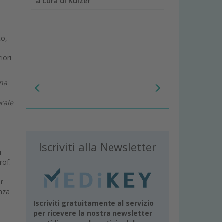
a cura di Kulzer
to,
riori
na
orale
Iscriviti alla Newsletter
i
rof.
r
enza
Iscriviti gratuitamente al servizio
per ricevere la nostra newsletter