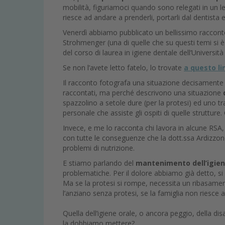
mobilità, figuriamoci quando sono relegati in un l
riesce ad andare a prenderli, portarli dal dentista e
Venerdì abbiamo pubblicato un bellissimo racconto
Strohmenger (una di quelle che su questi temi si 
del corso di laurea in igiene dentale dell’Universit
Se non l’avete letto fatelo, lo trovate
a questo li
Il racconto fotografa una situazione decisamente d
raccontati, ma perché descrivono una situazione
spazzolino a setole dure (per la protesi) ed uno tr
personale che assiste gli ospiti di quelle struttu
Invece, e me lo racconta chi lavora in alcune RSA
con tutte le conseguenze che la dott.ssa Ardizzon
problemi di nutrizione.
E stiamo parlando del
mantenimento dell’igiene
problematiche. Per il dolore abbiamo già detto, si 
Ma se la protesi si rompe, necessita un ribasament
l’anziano senza protesi, se la famiglia non riesce a
Quella dell’igiene orale, o ancora peggio, della dis
la dobbiamo mettere?