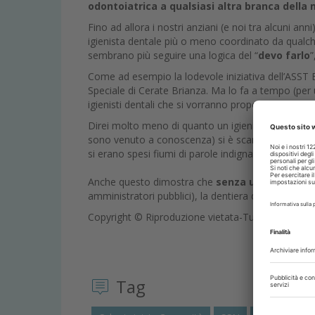
odontoiatrica a qualsiasi altra branca della
Fino ad allora i nostri anziani (e noi tra alcuni a
igienista dentale più o meno coordinato da qualche
sembrano più seguire una logica del “
devo farlo
”
Come ad esempio la lodevole iniziativa dell’ASST
Speciale di Cerate Brianza. Ma lo fa a tempo (per
igienisti dentali che si vorranno proporre visto ch
Direi molto meno di quanto un igienista dentale 
sono venuto a conoscenza) si è scandalizzato per la
si erano spesi fiumi di parole indignate e credo an
Anche questo dimostra che
senza un cambio di
amministratori pubblici), la dentiera dei vecchini 
Copyright © Riproduzione vietata-Tutti i diritti rise
Tag