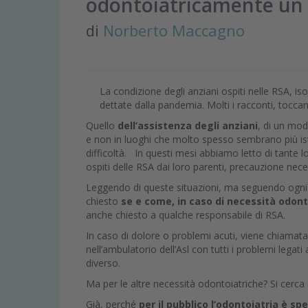
odontoiatricamente un 
di
Norberto Maccagno
La condizione degli anziani ospiti nelle RSA, is
dettate dalla pandemia. Molti i racconti, tocca
Quello
dell’assistenza degli anziani
, di un mode
e non in luoghi che molto spesso sembrano più isti
difficoltà. In questi mesi abbiamo letto di tante lo
ospiti delle RSA dai loro parenti, precauzione nece
Leggendo di queste situazioni, ma seguendo ogni 
chiesto
se e come, in caso di necessità odon
anche chiesto a qualche responsabile di RSA.
In caso di dolore o problemi acuti, viene chiamata l
nell’ambulatorio dell’Asl con tutti i problemi leg
diverso.
Ma per le altre necessità odontoiatriche? Si cerc
Già, perché
per il pubblico l’odontoiatria è sp