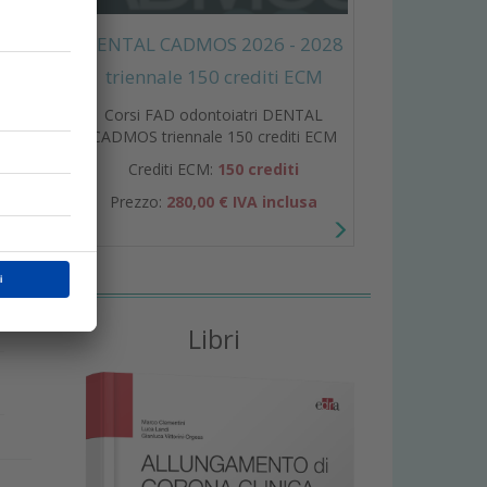
DENTAL CADMOS 2026 - 2028
triennale 150 crediti ECM
Corsi FAD odontoiatri DENTAL
CADMOS triennale 150 crediti ECM
Crediti ECM:
150 crediti
Prezzo:
280,00 € IVA inclusa
i
.
Libri