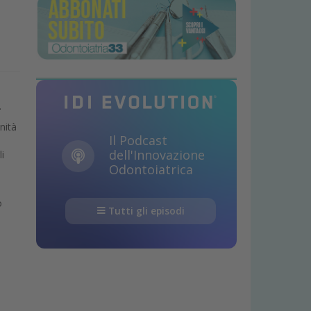
a.
enità
Il Podcast
dell'Innovazione
i
Odontoiatrica
o
Tutti gli episodi