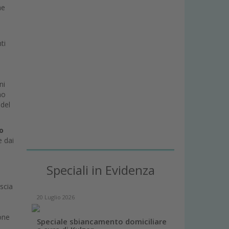
he
ti
ni
no
 del
to
e dai
Speciali in Evidenza
scia
20 Luglio 2026
sone
Speciale sbiancamento domiciliare