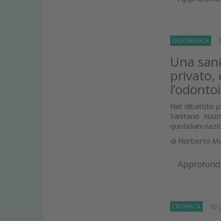
DIDOMENICA
10
Una sani
privato,
l’odonto
Nel dibattito p
Sanitario Naz
quotidiani nazio
di
Norberto M
Approfond
CRONACA
03 Lu