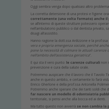
Oggi sembra venga dopo qualsiasi altro problem
La corretta detersione di una protesi e l’igiene ora
correttamente (una volta formato) anche il
se all’interno di queste strutture potessero operare
nell’ambulatorio pubblico o dal dentista privato, 
disagi all’assistito.
Hanno ragione la dott.ssa Ardizzone e la prof.ss
vera e propria emergenza sociale, perché anche l
pone la necessità di colmare le attuali carenze c
nell’ambito dell’assistenza geriatrica
”.
E qui sta il vero punto:
le carenze culturali
non s
prevenzione e cura della salute orale.
Potremmo auspicare che il lavoro che il Tavolo Tec
anche in questo ambito, e certamente lo farà vista
Enrico Gherlone e della prof.ssa Antonella Polimen
Potremmo anche sperare che dei tanti soldi che do
far nascere un modello di odontoiatria pubbl
territoriale, si pensi anche alla bocca ed ai denti.
Ma tutto questo non avverrà
se non cambia la p