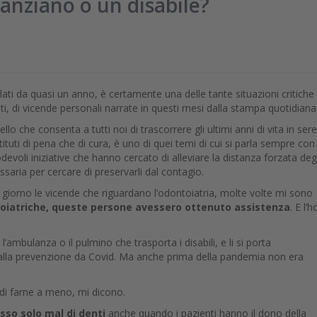
anziano o un disabile?
olati da quasi un anno, è certamente una delle tante situazioni critiche
nti, di vicende personali narrate in questi mesi dalla stampa quotidian
llo che consenta a tutti noi di trascorrere gli ultimi anni di vita in ser
tuti di pena che di cura, è uno di quei temi di cui si parla sempre con
devoli iniziative che hanno cercato di alleviare la distanza forzata degl
ssaria per cercare di preservarli dal contagio.
giorno le vicende che riguardano l’odontoiatria, molte volte mi sono
toiatriche, queste persone avessero ottenuto assistenza
. E l’h
’ambulanza o il pulmino che trasporta i disabili, e li si porta
ati alla prevenzione da Covid. Ma anche prima della pandemia non era
a di farne a meno, mi dicono.
esso solo mal di denti
anche quando i pazienti hanno il dono della