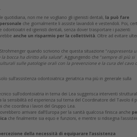
a.
le quotidiana, non me ne vogliano gli igienisti dentali,
la può fare
 personale
che giornalmente li assiste lavandoli e vestendoli. Poi, cer
 odontoiatri ed igienisti dentali, senza dover trasportare i pazienti
sarebbe
anche un risparmio per la collettività
. Oltre ad evitare ulte
a Strohmenger quando scrivono che questa situazione “
rappresenta u
a bocca ha diritto alla salute
”. Aggiungendo che “
sempre di più si
ulturali sulle patologie orali con la prevenzione e la cura del cavo 
olo sull’assistenza odontoiatrica geriatrica ma più in generale sulla
nico sull’odontoiatria in tema dei Lea suggerisca interventi struttural
 la sensibilità ed esperienza sul tema del Coordinatore del Tavolo il p
i che coordina i lavori del Gruppo Lea.
vrebbero arrivare dall’Europa per la sanità qualcosa finisca anche
pe
ica
che finalmente sia equo e funzioni, e mentre si ridisegna l’assist
ercezione della necessità di equiparare l’assistenza