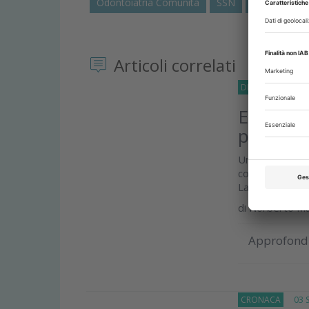
Odontoiatria Comunità
SSN
DiDomenica
Articoli correlati
DIDOMENICA
31
E se è il
per cura
Una delle conse
costringerli a 
La...
di
Norberto M
Approfond
CRONACA
03 Se