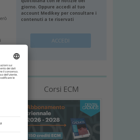
quotidiana con le notizie del
giorno. Oppure accedi al tuo
account Medikey per consultare i
però
contenuti a te riservati
ACCEDI
i
ne
cost
olti,
Corsi ECM