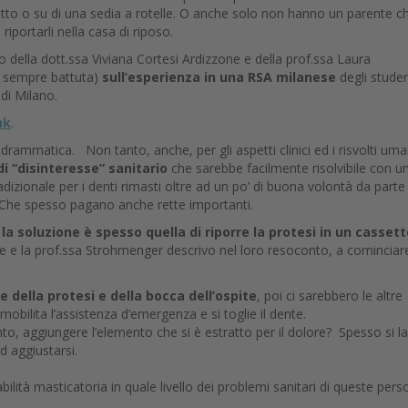
etto o su di una sedia a rotelle. O anche solo non hanno un parente c
 riportarli nella casa di riposo.
 della dott.ssa Viviana Cortesi Ardizzone e della prof.ssa Laura
è sempre battuta)
sull’esperienza in una RSA milanese
degli studen
à di Milano.
nk
.
rammatica. Non tanto, anche, per gli aspetti clinici ed i risvolti uma
di “disinteresse” sanitario
che sarebbe facilmente risolvibile con u
adizionale per i denti rimasti oltre ad un po’ di buona volontà da parte
re. Che spesso pagano anche rette importanti.
,
la soluzione è spesso quella di riporre la protesi in un casset
e e la prof.ssa Strohmenger descrivo nel loro resoconto, a cominciar
 della protesi e della bocca dell’ospite
, poi ci sarebbero le altre
mobilita l’assistenza d’emergenza e si toglie il dente.
o, aggiungere l’elemento che si è estratto per il dolore? Spesso si la
d aggiustarsi.
abilità masticatoria in quale livello dei problemi sanitari di queste per