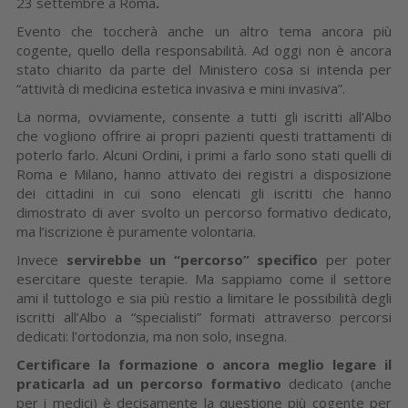
23 settembre a Roma
.
Evento che toccherà anche un altro tema ancora più
cogente, quello della responsabilità. Ad oggi non è ancora
stato chiarito da parte del Ministero cosa si intenda per
“attività di medicina estetica invasiva e mini invasiva”.
La norma, ovviamente, consente a tutti gli iscritti all’Albo
che vogliono offrire ai propri pazienti questi trattamenti di
poterlo farlo. Alcuni Ordini, i primi a farlo sono stati quelli di
Roma e Milano, hanno attivato dei registri a disposizione
dei cittadini in cui sono elencati gli iscritti che hanno
dimostrato di aver svolto un percorso formativo dedicato,
ma l’iscrizione è puramente volontaria.
Invece
servirebbe un “percorso” specifico
per poter
esercitare queste terapie. Ma sappiamo come il settore
ami il tuttologo e sia più restio a limitare le possibilità degli
iscritti all’Albo a “specialisti” formati attraverso percorsi
dedicati: l’ortodonzia, ma non solo, insegna.
Certificare la formazione o ancora meglio legare il
praticarla ad un percorso formativo
dedicato (anche
per i medici) è decisamente la questione più cogente per