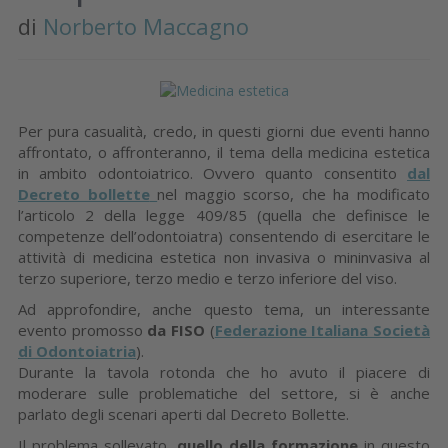
di
Norberto Maccagno
Per pura casualità, credo, in questi giorni due eventi hanno
affrontato, o affronteranno, il tema della medicina estetica
in ambito odontoiatrico. Ovvero quanto consentito
dal
Decreto bollette
nel maggio scorso, che ha modificato
l’articolo 2 della legge 409/85 (quella che definisce le
competenze dell’odontoiatra) consentendo di esercitare le
attività di medicina estetica non invasiva o mininvasiva al
terzo superiore, terzo medio e terzo inferiore del viso.
Ad approfondire, anche questo tema, un interessante
evento promosso
da FISO
(
Federazione Italiana Società
di Odontoiatria
).
Durante la tavola rotonda che ho avuto il piacere di
moderare sulle problematiche del settore, si è anche
parlato degli scenari aperti dal Decreto Bollette.
Il problema sollevato,
quello della formazione
in questo