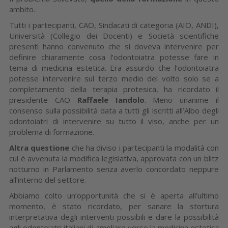
ambito.
Tutti i partecipanti, CAO, Sindacati di categoria (AIO, ANDI),
Università (Collegio dei Docenti) e Società scientifiche
presenti hanno convenuto che si doveva intervenire per
definire chiaramente cosa l’odontoiatra potesse fare in
tema di medicina estetica. Era assurdo che l’odontoiatra
potesse intervenire sul terzo medio del volto solo se a
completamento della terapia protesica, ha ricordato il
presidente CAO
Raffaele Iandolo
. Meno unanime il
consenso sulla possibilità data a tutti gli iscritti all’Albo degli
odontoiatri di intervenire su tutto il viso, anche per un
problema di formazione.
Altra questione
che ha diviso i partecipanti la modalità con
cui è avvenuta la modifica legislativa, approvata con un blitz
notturno in Parlamento senza averlo concordato neppure
all’interno del settore.
Abbiamo colto un’opportunità che si è aperta all’ultimo
momento, è stato ricordato, per sanare la stortura
interpretativa degli interventi possibili e dare la possibilità
agli odontoiatri italiani di ampliare verso la medicina estetica