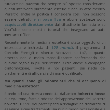
tutelare noi pazienti che sempre più spesso consideriamo
questi interventi puramente estetici e non un atto medico.
Peraltro anche la politica li considera così, non possono
essere detratti
e si paga l’Iva
e alcune sostanze sono
acquistabili direttamente
dal cittadino in farmacia e su
YouTube sono molti i tutorial che insegnano ad auto
iniettarsi il filler.
Recentemente la medicina estetica è stata oggetto di un
interessante inchiesta di
100 minuti
,
il programma di
Corrado Formigli e Alberto Nerazzini su La7, e quanto
emerso non è molto tranquillizzante confermando che
qualche regola in più servirebbe. Oltre anche a campagne
d’informazione, rivolte a noi pazienti, sui rischi dei
trattamenti e di affidarsi a chi non è qualificato.
Ma quanti sono gli odontoiatri che si occupano di
medicina estetica?
Stando ad una ricerca condotta dall’amico
Roberto Rosso
di Key-Stone, fatta a ridosso dell’approvazione del Decreto
bollette, il 15% dei partecipanti all’indagine ha dichiarato di
eseguire alcuni trattamenti, sia pur in modo occasionale e a