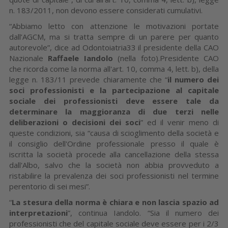
n. 183/2011, non devono essere considerati cumulativi.
“Abbiamo letto con attenzione le motivazioni portate
dall’AGCM, ma si tratta sempre di un parere per quanto
autorevole”, dice ad Odontoiatria33 il presidente della CAO
Nazionale
Raffaele Iandolo
(nella foto).Presidente CAO
che ricorda come la norma all'art. 10, comma 4, lett. b), della
legge n. 183/11 prevede chiaramente che “
il numero dei
soci professionisti e la partecipazione al capitale
sociale dei professionisti deve essere tale da
determinare la maggioranza di due terzi nelle
deliberazioni o decisioni dei soci
” ed il venir meno di
queste condizioni, sia “causa di scioglimento della società e
il consiglio dell'Ordine professionale presso il quale è
iscritta la società procede alla cancellazione della stessa
dall'Albo, salvo che la società non abbia provveduto a
ristabilire la prevalenza dei soci professionisti nel termine
perentorio di sei mesi”.
“
La stesura della norma è chiara e non lascia spazio ad
interpretazioni
”, continua Iandolo. “Sia il numero dei
professionisti che del capitale sociale deve essere per i 2/3