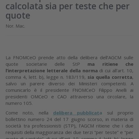
calcolata sia per teste che per
quote
Nor. Mac.
La FNOMCeO prende atto della delibera dell’AGCM sulle
quote societarie delle StP
ma ritiene che
l’interpretazione letterale della norma
di cui all'art. 10,
comma 4, lett. b), legge n. 183/119,
sia quella corretta
,
salvo un parere diverso dei Ministeri competenti. A
comunicarlo è il presidente FNOMCeO Filippo Anelli ai
presidenti OMCeO e CAO attraverso una circolare, la
numero 105.
Come noto, nella
delibera pubblicat
a
sul proprio
bollettino numero 24 del 17 giugno scorso, in materia di
società tra professionisti (STP), l’AGCM ritiene che i due
requisiti della maggioranza dei due terzi “per teste” e “per
quote di capitale”, di cui all’art. 10, comma 4, lett. b), legge