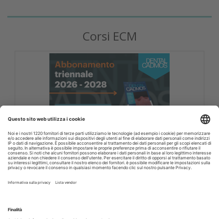
Corsi ECM
DENTAL CADMOS 2026 - 2028 triennale 150
crediti ECM
Corsi FAD odontoiatri DENTAL CADMOS triennale 150
crediti ECM
Crediti ECM:
150 crediti
Prezzo:
280,00 € IVA inclusa