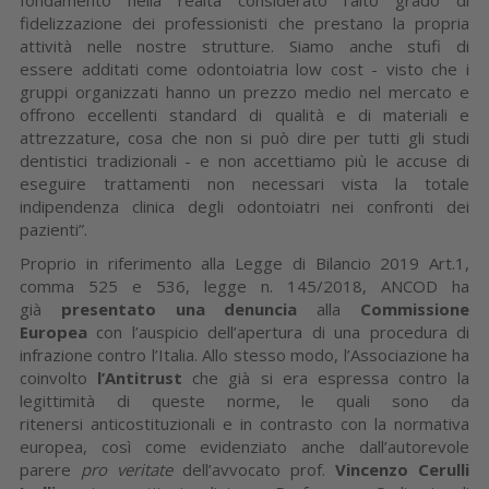
fidelizzazione dei professionisti che prestano la propria
attività nelle nostre strutture. Siamo anche stufi di
essere additati come odontoiatria low cost - visto che i
gruppi organizzati hanno un prezzo medio nel mercato e
offrono eccellenti standard di qualità e di materiali e
attrezzature, cosa che non si può dire per tutti gli studi
dentistici tradizionali - e non accettiamo più le accuse di
eseguire trattamenti non necessari vista la totale
indipendenza clinica degli odontoiatri nei confronti dei
pazienti”.
Proprio in riferimento alla Legge di Bilancio 2019 Art.1,
comma 525 e 536, legge n. 145/2018, ANCOD ha
già
presentato una denuncia
alla
Commissione
Europea
con l’auspicio dell’apertura di una procedura di
infrazione contro l’Italia. Allo stesso modo, l’Associazione ha
coinvolto
l’Antitrust
che già si era espressa contro la
legittimità di queste norme, le quali sono da
ritenersi anticostituzionali e in contrasto con la normativa
europea, così come evidenziato anche dall’autorevole
parere
pro veritate
dell’avvocato prof.
Vincenzo Cerulli