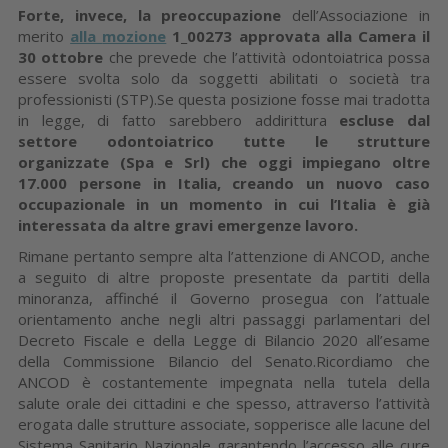
Forte, invece, la preoccupazione
dell’Associazione in
merito
alla
mozione
1_00273
approvata alla Camera il
30 ottobre
che prevede che l’attività odontoiatrica possa
essere svolta solo da soggetti abilitati o società tra
professionisti (STP).Se questa posizione fosse mai tradotta
in legge, di fatto sarebbero addirittura
escluse dal
settore odontoiatrico tutte le strutture
organizzate (Spa e Srl) che oggi impiegano oltre
17.000 persone in Italia, creando un nuovo caso
occupazionale in un momento in cui l’Italia è già
interessata da altre gravi emergenze lavoro.
Rimane pertanto sempre alta l’attenzione di ANCOD, anche
a seguito di altre proposte presentate da partiti della
minoranza, affinché il Governo prosegua con l’attuale
orientamento anche negli altri passaggi parlamentari del
Decreto Fiscale e della Legge di Bilancio 2020 all’esame
della Commissione Bilancio del Senato.Ricordiamo che
ANCOD è costantemente impegnata nella tutela della
salute orale dei cittadini e che spesso, attraverso l’attività
erogata dalle strutture associate, sopperisce alle lacune del
Sistema Sanitario Nazionale garantendo l’accesso alle cure