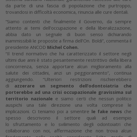
da parte di una fascia di popolazione che purtroppo,
trovandosi in difficoltà economica, rinuncia alle cure dentali.
“Siamo contenti che finalmente il Governo, da sempre
attento ai temi dell’occupazione e della liberalizzazione,
abbia dato un segnale di buon senso dichiarando
inammissibili le proposte a firma dell’On. Boldi”, commenta il
presidente ANCOD
Michel Cohen.
“Il trend normativo che ha caratterizzato il settore negli
ultimi due anni è stato pesantemente restrittivo della libera
concorrenza, senza apportare alcun miglioramento alla
salute dei cittadini, anzi un peggioramento”, continua
aggiungendo. “Ulteriori restrizioni rischierebbero
di
azzerare un segmento dell’odontoiatria che
porterebbe ad una crisi occupazionale gravissima sul
territorio
nazionale
e siamo certi
che nessun politico
auspichi una tale direzione una volta comprese le
implicazioni. Ci teniamo poi a smentire
le fake news
che
spesso descrivono il settore quali ad esempio
lo sfruttamento e lo svilimento degli odontoiatri che
collaborano con noi, affermazione che non trova alcun
fondamento nella realtà considerato l’alto grado di