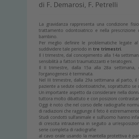
di F. Demarosi, F. Petrelli
La gravidanza rappresenta una condizione fisiol
trattamento odontoiatrico e nella prescrizione d
bambino.
Per meglio definire le problematiche legate a
suddividere tale periodo in
tre trimestri
.
Il I trimestre, dal concepimento alla 14a settimana
sensibilità a fattori traumatizzanti e teratogeni.
Il II trimestre, dalla 15a alla 28a settimana, 
l’organogenesi è terminata.
Nel III trimestre, dalla 29a settimana al parto,
paziente a sedute odontoiatriche, soprattutto se d
Un importante aspetto da considerare nella donna 
tuttora molto dibattuto e con posizioni contrastan
Oggi è noto che nel corso delle radiografie nor
di radiazioni che raggiunge il feto è estremamente
Studi condotti sull’animale e sull’uomo hanno infa
di crescita intrauterina in seguito a un’esposizi
serie completa di radiografie
al cavo orale usando la mantella protettiva è pa