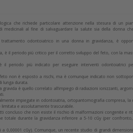
ogica che richiede particolare attenzione nella stesura di un pia
i medicinali al fine di salvaguardare la salute sia della donna ch
l trattamento odontoiatrico in una donna in gravidanza, è oppo
, è il periodo più critico per il corretto sviluppo del feto, con la ma
è il periodo più indicato per eseguire interventi odontoiatrici p
 il feto non è esposto a rischi, ma è comunque indicato non sottopor
i lunga durata.
gravida è quello correlato all’impiego di radiazioni ionizzanti, argo
ti.
malmente impiegate in odontoiatria, ortopantomografia compresa, la
 limitata e assolutamente trascurabile.
tti concluso che non esiste il rischio di malformazioni congenite e ri
one totale durante la gravidanza inferiore a 5-10 cGy (per confronto
ri a 0,00001 cGy). Comunque, un recente studio di grandi dimensioni