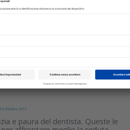
IA
03 Luglio 2024
one della carie nella prima infanzia in
colare: tre vernici a confronto
onta l'efficacia di due vernici al fluoruro di sodio al 5% contenent
eptide fosfato di calcio amorfo o fosfato tricalcico con quella d
isci
 Ottobre 2017
ia e paura del dentista. Queste le
 per affrontare meglio la seduta