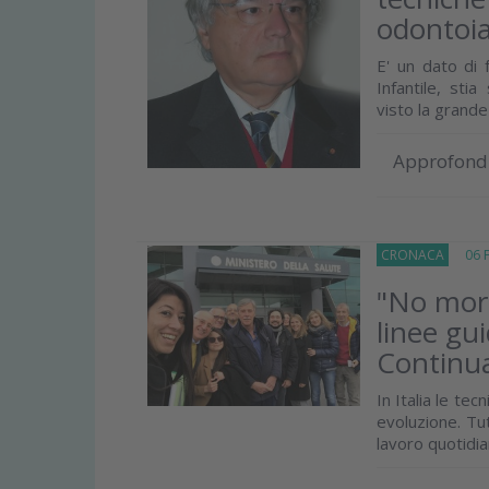
odontoia
E' un dato di 
Infantile, sti
visto la grande
Approfond
CRONACA
06 Fe
"No more
linee gu
Continua
In Italia le te
evoluzione. Tu
lavoro quotidia