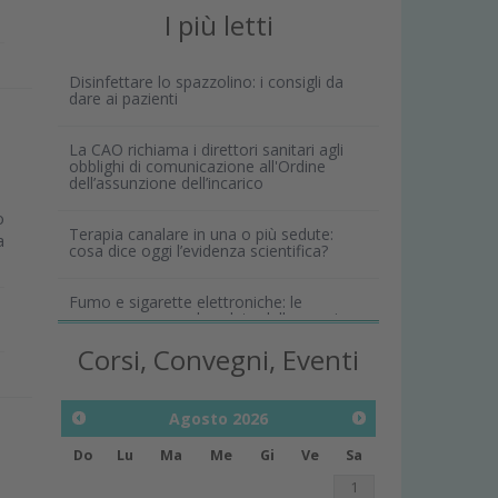
I più letti
Disinfettare lo spazzolino: i consigli da
dare ai pazienti
La CAO richiama i direttori sanitari agli
obblighi di comunicazione all'Ordine
dell’assunzione dell’incarico
o
Terapia canalare in una o più sedute:
a
cosa dice oggi l’evidenza scientifica?
Fumo e sigarette elettroniche: le
conseguenze per la salute delle gengive
Corsi, Convegni, Eventi
Agosto
2026
Do
Lu
Ma
Me
Gi
Ve
Sa
1