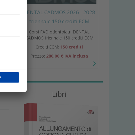
DENTAL CADMOS 2026 - 2028
triennale 150 crediti ECM
Corsi FAD odontoiatri DENTAL
CADMOS triennale 150 crediti ECM
Crediti ECM:
150 crediti
i
Prezzo:
280,00 € IVA inclusa
i
Libri