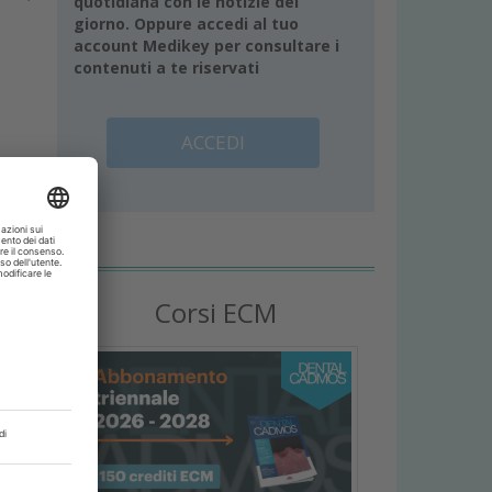
quotidiana con le notizie del
giorno. Oppure accedi al tuo
account Medikey per consultare i
contenuti a te riservati
ACCEDI
Corsi ECM
co