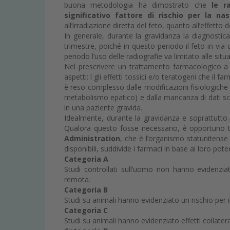
buona metodologia ha dimostrato che
le r
significativo fattore di rischio per la n
all’irradiazione diretta del feto, quanto all’effetto 
In generale, durante la gravidanza la diagnosti
trimestre, poiché in questo periodo il feto in via
periodo l’uso delle radiografie va limitato alle situ
Nel prescrivere un trattamento farmacologico a
aspetti: l gli effetti tossici e/o teratogeni che il
è reso complesso dalle modificazioni fisiologich
metabolismo epatico) e dalla mancanza di dati sc
in una paziente gravida.
Idealmente, durante la gravidanza e soprattutt
Qualora questo fosse necessario, è opportuno te
Administration
, che è l’organismo statunitense d
disponibili, suddivide i farmaci in base ai loro potenz
Categoria A
Studi controllati sull’uomo non hanno evidenziat
remota.
Categoria B
Studi su animali hanno evidenziato un rischio per i
Categoria C
Studi su animali hanno evidenziato effetti collatera