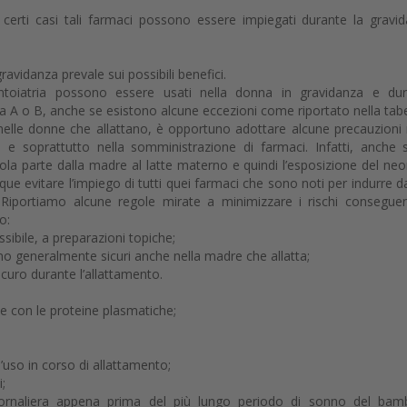
 certi casi tali farmaci possono essere impiegati durante la gravi
gravidanza prevale sui possibili benefici.
toiatria possono essere usati nella donna in gravidanza e dur
ia A o B, anche se esistono alcune eccezioni come riportato nella tabe
nelle donne che allattano, è opportuno adottare alcune precauzioni 
 e soprattutto nella somministrazione di farmaci. Infatti, anche 
cola parte dalla madre al latte materno e quindi l’esposizione del ne
ue evitare l’impiego di tutti quei farmaci che sono noti per indurre 
 Riportiamo alcune regole mirate a minimizzare i rischi conseguen
o:
ssibile, a preparazioni topiche;
ono generalmente sicuri anche nella madre che allatta;
curo durante l’allattamento.
me con le proteine plasmatiche;
l’uso in corso di allattamento;
;
iornaliera appena prima del più lungo periodo di sonno del bam