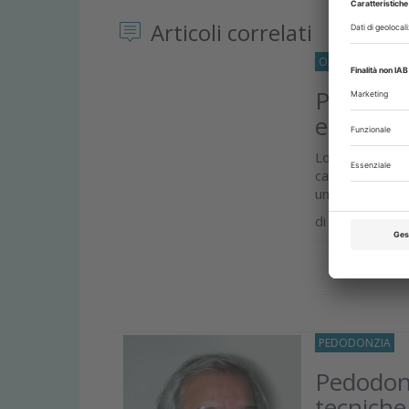
Articoli correlati
O33
PEDODONZ
Prevenzi
età pres
Lo studio confr
caseina fosfop
una vernice...
di
Lara Figini
Approfond
PEDODONZIA
16
Pedodonz
tecniche