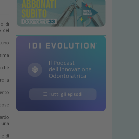
no di
e del
rtuno
ssima
Il Podcast
erché
dell'Innovazione
Odontoiatrica
re la
mento
Tutti gli episodi
 dose
tardo
, una
 e di