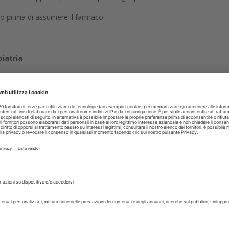
bito prima di assumere il farmaco.
iatria
rvati
llati
Corso
Donna
Durante
Effetti
Farmaci
Farma