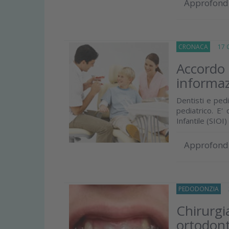
Approfond
CRONACA
17 G
Accordo 
informaz
Dentisti e ped
pediatrico. E' 
Infantile (SIOI) e
Approfond
PEDODONZIA
22
Chirurgi
ortodont