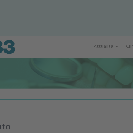
Attualità
Cli
nto