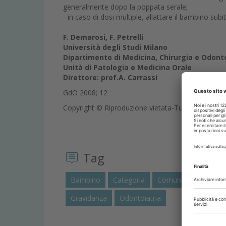
generalmente dopo la poppata serale;
- in caso di dosi multiple, allattare il bambino su
F. Demarosi, F. Petrelli
Università degli Studi Milano
Dipartimento di Medicina, Chirurgia e Odonto
Unità di Patologia e Medicina Orale
Direttore: prof.A. Carrassi
GdO 2008; 12
Copyright © Riproduzione vietata-Tutti i diritti rise
Tag
Bambino
Categoria
Comunque
Contro
Gravidanza
Odontoiatria