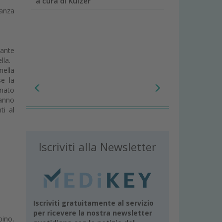
a cura di Kulzer
danza
ante
lla.
nella
se la
onato
danno
ti al
Iscriviti alla Newsletter
Iscriviti gratuitamente al servizio
per ricevere la nostra newsletter
bino,