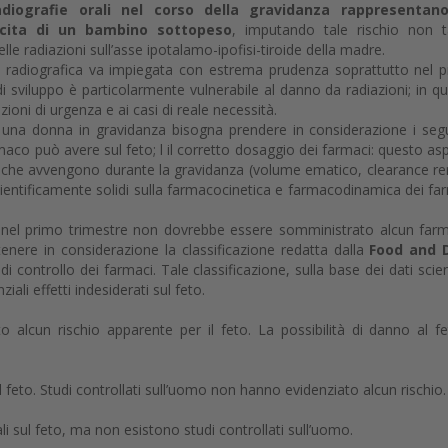
adiografie orali nel corso della gravidanza rappresentan
ascita di un bambino sottopeso
, imputando tale rischio non 
delle radiazioni sull’asse ipotalamo-ipofisi-tiroide della madre.
ca radiografica va impiegata con estrema prudenza soprattutto nel 
 di sviluppo è particolarmente vulnerabile al danno da radiazioni; in q
azioni di urgenza e ai casi di reale necessità.
 una donna in gravidanza bisogna prendere in considerazione i seg
 farmaco può avere sul feto; l il corretto dosaggio dei farmaci: questo as
e che avvengono durante la gravidanza (volume ematico, clearance re
ientificamente solidi sulla farmacocinetica e farmacodinamica dei fa
o nel primo trimestre non dovrebbe essere somministrato alcun far
nere in considerazione la classificazione redatta dalla
Food and 
i controllo dei farmaci. Tale classificazione, sulla base dei dati scient
iali effetti indesiderati sul feto.
o alcun rischio apparente per il feto. La possibilità di danno al f
l feto. Studi controllati sull’uomo non hanno evidenziato alcun rischio.
li sul feto, ma non esistono studi controllati sull’uomo.