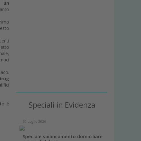
o un
tanto
primo
uesto
uenti
petto
nale,
rmaci
maco.
Drug
ifici
Speciali in Evidenza
eto è
20 Luglio 2026
Speciale sbiancamento domiciliare