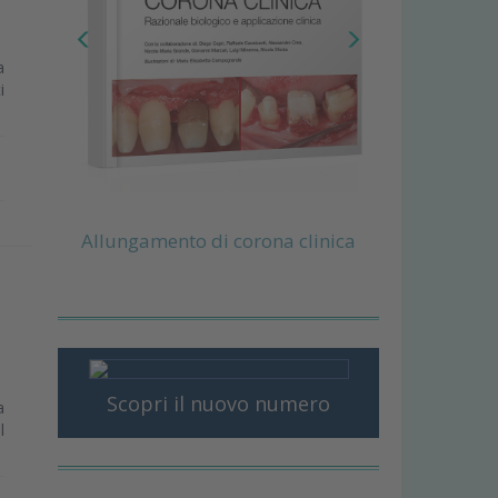
a
i
Allungamento di corona clinica
Scopri il nuovo numero
a
l