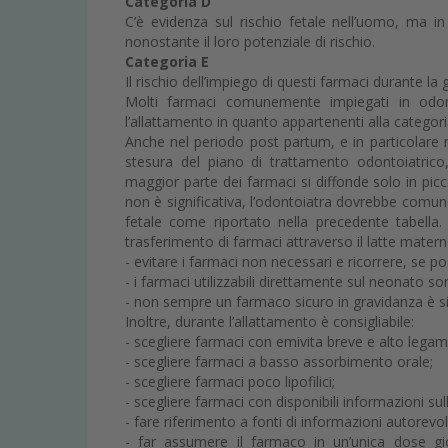
Categoria D
C’è evidenza sul rischio fetale nell’uomo, ma in
nonostante il loro potenziale di rischio.
Categoria E
Il rischio dell’impiego di questi farmaci durante la 
Molti farmaci comunemente impiegati in odon
l’allattamento in quanto appartenenti alla categor
Anche nel periodo post partum, e in particolare 
stesura del piano di trattamento odontoiatrico,
maggior parte dei farmaci si diffonde solo in pic
non è significativa, l’odontoiatra dovrebbe comunq
fetale come riportato nella precedente tabella.
trasferimento di farmaci attraverso il latte matern
- evitare i farmaci non necessari e ricorrere, se po
- i farmaci utilizzabili direttamente sul neonato s
- non sempre un farmaco sicuro in gravidanza è si
Inoltre, durante l’allattamento è consigliabile:
- scegliere farmaci con emivita breve e alto lega
- scegliere farmaci a basso assorbimento orale;
- scegliere farmaci poco lipofilici;
- scegliere farmaci con disponibili informazioni sul
- fare riferimento a fonti di informazioni autorevoli
- far assumere il farmaco in un’unica dose g