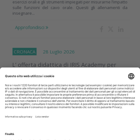
esercizi orali e gli strumenti impiegati per misurarne l’impatto
sulle funzioni del cavo orale. Questi gli allenamenti da
insegnare...
Approfondisci
CRONACA
28 Luglio 2026
L’ offerta didattica di IRIS Academy per
l’acquisizione di moderni approcci alle
terapie odontoiatriche
Ogni giorno medicina e odontoiatria fanno passi avanti
sviluppando nuovi approcci terapeutici e tecnologie che
consentono di proporre ai pazienti riabilitazioni sempre più
veloci e...
Approfondisci