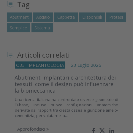
Tag
Abutment
Acciaio
Cappetta
Disponibili
Protesi
Semplice
Sistema
Articoli correlati
O33
IMPLANTOLOGIA
23 Luglio 2026
Abutment implantari e architettura dei
tessuti: come il design può influenzare
la biomeccanica
Una ricerca italiana ha confrontato diverse geometrie di
Ti-base, incluse nuove configurazioni anatomiche
derivate dai rapporti tra cresta ossea e giunzione amelo-
cementizia, per valutarne la...
Approfondisci