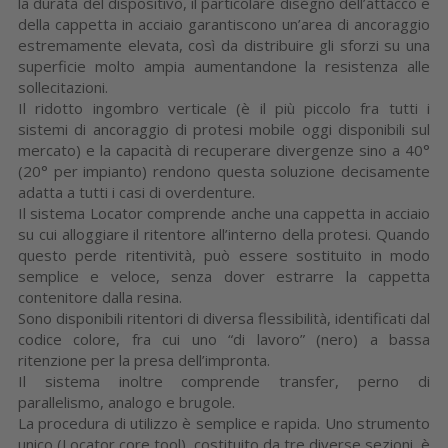
la durata del dispositivo, il particolare disegno dell’attacco e
della cappetta in acciaio garantiscono un’area di ancoraggio
estremamente elevata, così da distribuire gli sforzi su una
superficie molto ampia aumentandone la resistenza alle
sollecitazioni.
Il ridotto ingombro verticale (è il più piccolo fra tutti i
sistemi di ancoraggio di protesi mobile oggi disponibili sul
mercato) e la capacità di recuperare divergenze sino a 40°
(20° per impianto) rendono questa soluzione decisamente
adatta a tutti i casi di overdenture.
Il sistema Locator comprende anche una cappetta in acciaio
su cui alloggiare il ritentore all’interno della protesi. Quando
questo perde ritentività, può essere sostituito in modo
semplice e veloce, senza dover estrarre la cappetta
contenitore dalla resina.
Sono disponibili ritentori di diversa flessibilità, identificati dal
codice colore, fra cui uno “di lavoro” (nero) a bassa
ritenzione per la presa dell’impronta.
Il sistema inoltre comprende transfer, perno di
parallelismo, analogo e brugole.
La procedura di utilizzo è semplice e rapida. Uno strumento
unico (Locator core tool), costituito da tre diverse sezioni, è