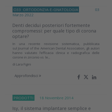
O33
ORTODONZIA-E-GNATOLOGIA
03
Marzo 2022
Denti decidui posteriori fortemente
compromessi: per quale tipo di corona
optare?
In una recente revisione sistematica, pubblicata
sul Journal of the American Dental Association, gli autori
hanno valutato l’efficacia clinica e radiografica delle
corone in zirconio vs le...
di
Lara Figini
Approfondisci
PRODOTTI
18 Novembre 2014
Isy, il sistema implantare semplice e