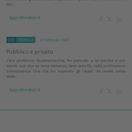
Mio...
Approfondisci
O33
CRONACA
20 Febbraio 2007
Pubblico e privato
Caro professor Guastamacchia, ho pensato a lei perché è per
merito suo che mi sono immerso, tanti anni fa, nella professione
odontoiatrica. Ora che ho superato gli “anta”, mi rendo conto
delle...
Approfondisci