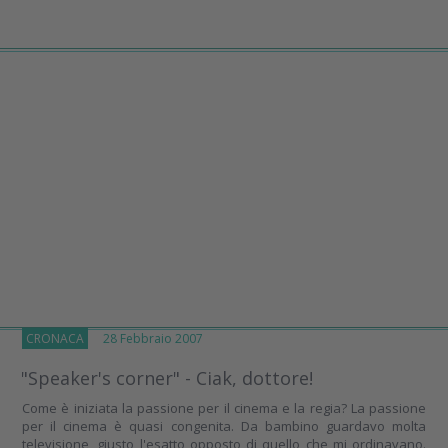
CRONACA
28 Febbraio 2007
"Speaker's corner" - Ciak, dottore!
Come è iniziata la passione per il cinema e la regia? La passione
per il cinema è quasi congenita. Da bambino guardavo molta
televisione, giusto l'esatto opposto di quello che mi ordinavano.